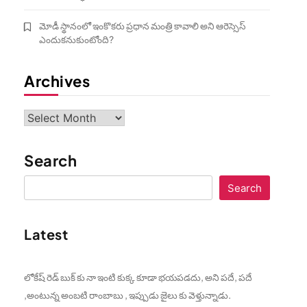
మోడీ స్థానంలో ఇంకొకరు ప్రధాన మంత్రి కావాలి అని ఆరెస్సెస్‌
ఎందుకనుకుంటోంది?
Archives
Archives
Search
Search
Latest
లోకేష్ రెడ్ బుక్ కు నా ఇంటి కుక్క కూడా భయపడదు, అని పదే, పదే
,అంటున్న అంబటి రాంబాబు , ఇప్పుడు జైలు కు వెళ్తున్నాడు.