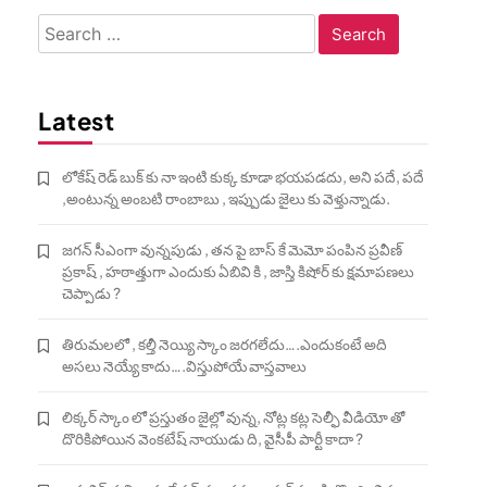
Search
for:
Latest
లోకేష్ రెడ్ బుక్ కు నా ఇంటి కుక్క కూడా భయపడదు, అని పదే, పదే
,అంటున్న అంబటి రాంబాబు , ఇప్పుడు జైలు కు వెళ్తున్నాడు.
జగన్ సీఎంగా వున్నపుడు , తన పై బాస్ కే మెమో పంపిన ప్రవీణ్
ప్రకాష్ , హఠాత్తుగా ఎందుకు ఏబివి కి , జాస్తి కిషోర్ కు క్షమాపణలు
చెప్పాడు ?
తిరుమలలో , కల్తీ నెయ్యి స్కాం జరగలేదు….ఎందుకంటే అది
అసలు నెయ్యే కాదు….విస్తుపోయే వాస్తవాలు
లిక్కర్ స్కాం లో ప్రస్తుతం జైల్లో వున్న, నోట్ల కట్ల సెల్ఫీ వీడియో తో
దొరికిపోయిన వెంకటేష్ నాయుడు ది, వైసీపీ పార్టీ కాదా ?