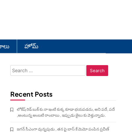
యోలు
హోమ్
Search
for:
Recent Posts
లోకేష్ రెడ్ బుక్ కు నా ఇంటి కుక్క కూడా భయపడదు, అని పదే, పదే
,అంటున్న అంబటి రాంబాబు , ఇప్పుడు జైలు కు వెళ్తున్నాడు.
జగన్ సీఎంగా వున్నపుడు , తన పై బాస్ కే మెమో పంపిన ప్రవీణ్