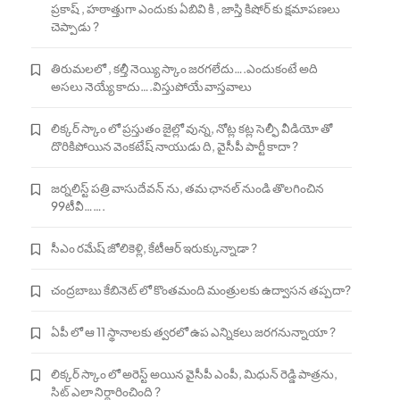
ప్రకాష్ , హఠాత్తుగా ఎందుకు ఏబివి కి , జాస్తి కిషోర్ కు క్షమాపణలు
చెప్పాడు ?
తిరుమలలో , కల్తీ నెయ్యి స్కాం జరగలేదు….ఎందుకంటే అది
అసలు నెయ్యే కాదు….విస్తుపోయే వాస్తవాలు
లిక్కర్ స్కాం లో ప్రస్తుతం జైల్లో వున్న, నోట్ల కట్ల సెల్ఫీ వీడియో తో
దొరికిపోయిన వెంకటేష్ నాయుడు ది, వైసీపీ పార్టీ కాదా ?
జర్నలిస్ట్ పత్రి వాసుదేవన్ ను, తమ ఛానల్ నుండి తొలగించిన
99టీవీ…….
సీఎం రమేష్ జోలికెళ్లి, కేటీఆర్ ఇరుక్కున్నాడా ?
చంద్రబాబు కేబినెట్ లో కొంతమంది మంత్రులకు ఉద్వాసన తప్పదా?
ఏపీ లో ఆ 11 స్థానాలకు త్వరలో ఉప ఎన్నికలు జరగనున్నాయా ?
లిక్కర్ స్కాం లో అరెస్ట్ అయిన వైసీపీ ఎంపీ, మిధున్ రెడ్డి పాత్రను,
సిట్ ఎలా నిర్ధారించింది ?