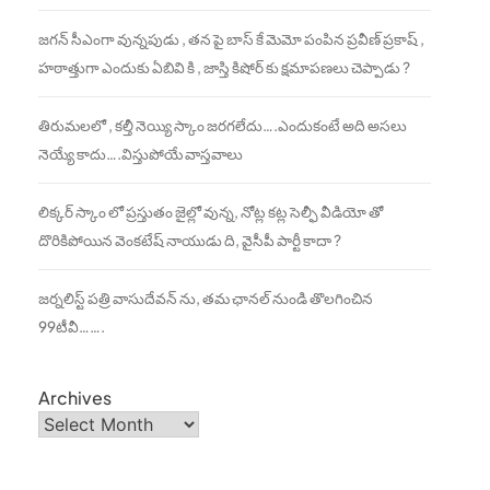
జగన్ సీఎంగా వున్నపుడు , తన పై బాస్ కే మెమో పంపిన ప్రవీణ్ ప్రకాష్ ,
హఠాత్తుగా ఎందుకు ఏబివి కి , జాస్తి కిషోర్ కు క్షమాపణలు చెప్పాడు ?
తిరుమలలో , కల్తీ నెయ్యి స్కాం జరగలేదు….ఎందుకంటే అది అసలు
నెయ్యే కాదు….విస్తుపోయే వాస్తవాలు
లిక్కర్ స్కాం లో ప్రస్తుతం జైల్లో వున్న, నోట్ల కట్ల సెల్ఫీ వీడియో తో
దొరికిపోయిన వెంకటేష్ నాయుడు ది, వైసీపీ పార్టీ కాదా ?
జర్నలిస్ట్ పత్రి వాసుదేవన్ ను, తమ ఛానల్ నుండి తొలగించిన
99టీవీ…….
Archives