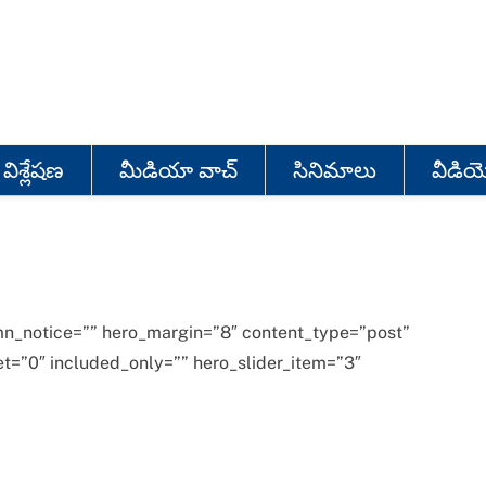
విశ్లేషణ
మీడియా వాచ్
సినిమాలు
వీడి
mn_notice=”” hero_margin=”8″ content_type=”post”
et=”0″ included_only=”” hero_slider_item=”3″