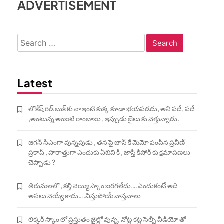
ADVERTISEMENT
Search
for:
Latest
లోకేష్ రెడ్ బుక్ కు నా ఇంటి కుక్క కూడా భయపడదు, అని పదే, పదే
,అంటున్న అంబటి రాంబాబు , ఇప్పుడు జైలు కు వెళ్తున్నాడు.
జగన్ సీఎంగా వున్నపుడు , తన పై బాస్ కే మెమో పంపిన ప్రవీణ్
ప్రకాష్ , హఠాత్తుగా ఎందుకు ఏబివి కి , జాస్తి కిషోర్ కు క్షమాపణలు
చెప్పాడు ?
తిరుమలలో , కల్తీ నెయ్యి స్కాం జరగలేదు….ఎందుకంటే అది
అసలు నెయ్యే కాదు….విస్తుపోయే వాస్తవాలు
లిక్కర్ స్కాం లో ప్రస్తుతం జైల్లో వున్న, నోట్ల కట్ల సెల్ఫీ వీడియో తో