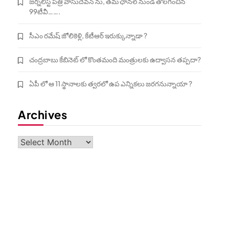
జర్నలిస్ట్ పత్రి వాసుదేవన్ ను, తమ ఛానల్ నుండి తొలగించిన
99టీవీ…….
సీఎం రమేష్ జోలికెళ్లి, కేటీఆర్ ఇరుక్కున్నాడా ?
చంద్రబాబు కేబినెట్ లో కొంతమంది మంత్రులకు ఉద్వాసన తప్పదా?
ఏపీ లో ఆ 11 స్థానాలకు త్వరలో ఉప ఎన్నికలు జరగనున్నాయా ?
Archives
Archives