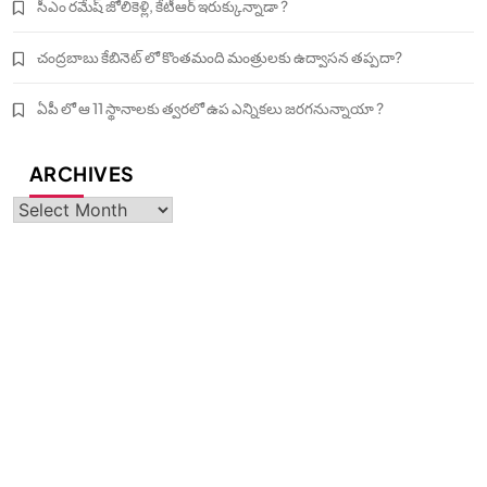
సీఎం రమేష్ జోలికెళ్లి, కేటీఆర్ ఇరుక్కున్నాడా ?
చంద్రబాబు కేబినెట్ లో కొంతమంది మంత్రులకు ఉద్వాసన తప్పదా?
ఏపీ లో ఆ 11 స్థానాలకు త్వరలో ఉప ఎన్నికలు జరగనున్నాయా ?
ARCHIVES
Archives