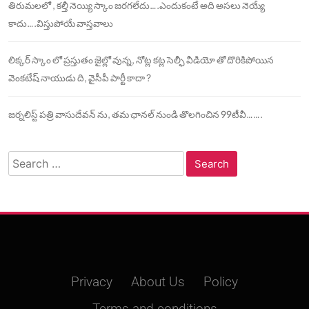
తిరుమలలో , కల్తీ నెయ్యి స్కాం జరగలేదు….ఎందుకంటే అది అసలు నెయ్యే
కాదు….విస్తుపోయే వాస్తవాలు
లిక్కర్ స్కాం లో ప్రస్తుతం జైల్లో వున్న, నోట్ల కట్ల సెల్ఫీ వీడియో తో దొరికిపోయిన
వెంకటేష్ నాయుడు ది, వైసీపీ పార్టీ కాదా ?
జర్నలిస్ట్ పత్రి వాసుదేవన్ ను, తమ ఛానల్ నుండి తొలగించిన 99టీవీ…….
Search
for:
Privacy
About Us
Policy