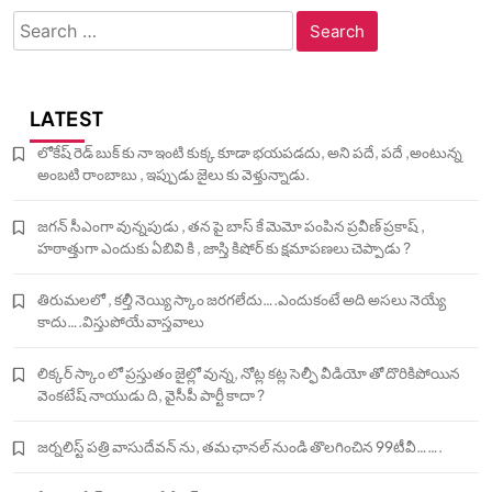
Search
for:
LATEST
లోకేష్ రెడ్ బుక్ కు నా ఇంటి కుక్క కూడా భయపడదు, అని పదే, పదే ,అంటున్న
అంబటి రాంబాబు , ఇప్పుడు జైలు కు వెళ్తున్నాడు.
జగన్ సీఎంగా వున్నపుడు , తన పై బాస్ కే మెమో పంపిన ప్రవీణ్ ప్రకాష్ ,
హఠాత్తుగా ఎందుకు ఏబివి కి , జాస్తి కిషోర్ కు క్షమాపణలు చెప్పాడు ?
తిరుమలలో , కల్తీ నెయ్యి స్కాం జరగలేదు….ఎందుకంటే అది అసలు నెయ్యే
కాదు….విస్తుపోయే వాస్తవాలు
లిక్కర్ స్కాం లో ప్రస్తుతం జైల్లో వున్న, నోట్ల కట్ల సెల్ఫీ వీడియో తో దొరికిపోయిన
వెంకటేష్ నాయుడు ది, వైసీపీ పార్టీ కాదా ?
జర్నలిస్ట్ పత్రి వాసుదేవన్ ను, తమ ఛానల్ నుండి తొలగించిన 99టీవీ…….