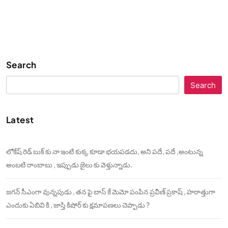
Search
Search
Latest
లోకేష్ రెడ్ బుక్ కు నా ఇంటి కుక్క కూడా భయపడదు, అని పదే, పదే ,అంటున్న
అంబటి రాంబాబు , ఇప్పుడు జైలు కు వెళ్తున్నాడు.
జగన్ సీఎంగా వున్నపుడు , తన పై బాస్ కే మెమో పంపిన ప్రవీణ్ ప్రకాష్ , హఠాత్తుగా
ఎందుకు ఏబివి కి , జాస్తి కిషోర్ కు క్షమాపణలు చెప్పాడు ?