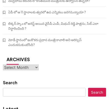
చంద్రబాబు కేబినెట్ లో కొంతమంది మంత్రులకు ఉద్వాసన తప్పదా?
ఏపీ లో ఆ 11 స్థానాలకు త్వరలో ఉప ఎన్నికలు జరగనున్నాయా ?
లిక్కర్ స్కాం లో అరెస్ట్ అయిన వైసీపీ ఎంపీ, మిధున్ రెడ్డి పాత్రను, సిట్ ఎలా
నిర్ధారించింది ?
మోడీ స్థానంలో ఇంకొకరు ప్రధాన మంత్రి కావాలి అని ఆరెస్సెస్‌
ఎందుకనుకుంటోంది?
ARCHIVES
Archives
Search
Search
Latest