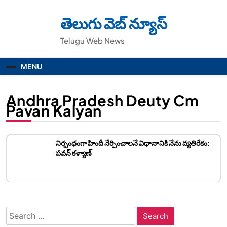
Skip
to
తెలుగు వెబ్ న్యూస్
content
Telugu Web News
MENU
Andhra Pradesh Deuty Cm
Pavan Kalyan
నిర్బంధంగా హిందీ నేర్పించాలనే విధానానికి నేను వ్యతిరేకం:
పవన్ కళ్యాణ్
Search
for: