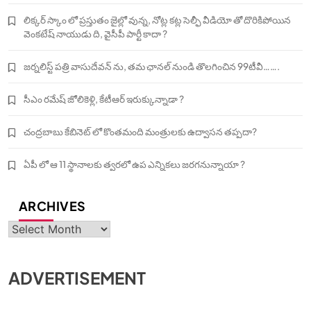
లిక్కర్ స్కాం లో ప్రస్తుతం జైల్లో వున్న, నోట్ల కట్ల సెల్ఫీ వీడియో తో దొరికిపోయిన
వెంకటేష్ నాయుడు ది, వైసీపీ పార్టీ కాదా ?
జర్నలిస్ట్ పత్రి వాసుదేవన్ ను, తమ ఛానల్ నుండి తొలగించిన 99టీవీ…….
సీఎం రమేష్ జోలికెళ్లి, కేటీఆర్ ఇరుక్కున్నాడా ?
చంద్రబాబు కేబినెట్ లో కొంతమంది మంత్రులకు ఉద్వాసన తప్పదా?
ఏపీ లో ఆ 11 స్థానాలకు త్వరలో ఉప ఎన్నికలు జరగనున్నాయా ?
ARCHIVES
Archives
ADVERTISEMENT