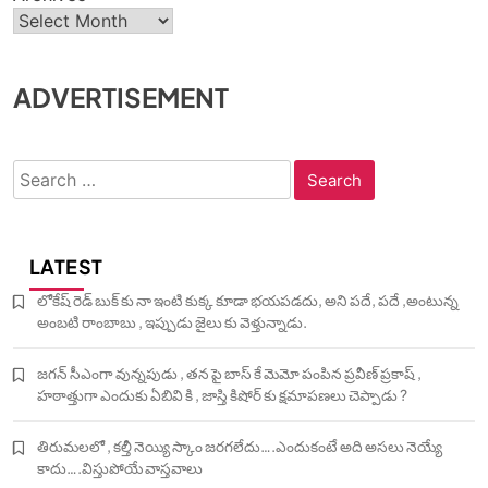
ADVERTISEMENT
Search
for:
LATEST
లోకేష్ రెడ్ బుక్ కు నా ఇంటి కుక్క కూడా భయపడదు, అని పదే, పదే ,అంటున్న
అంబటి రాంబాబు , ఇప్పుడు జైలు కు వెళ్తున్నాడు.
జగన్ సీఎంగా వున్నపుడు , తన పై బాస్ కే మెమో పంపిన ప్రవీణ్ ప్రకాష్ ,
హఠాత్తుగా ఎందుకు ఏబివి కి , జాస్తి కిషోర్ కు క్షమాపణలు చెప్పాడు ?
తిరుమలలో , కల్తీ నెయ్యి స్కాం జరగలేదు….ఎందుకంటే అది అసలు నెయ్యే
కాదు….విస్తుపోయే వాస్తవాలు