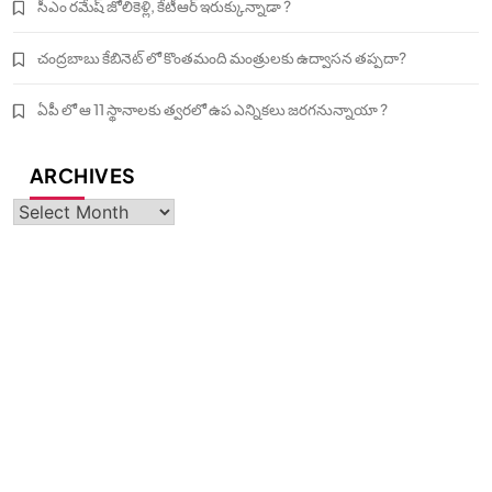
సీఎం రమేష్ జోలికెళ్లి, కేటీఆర్ ఇరుక్కున్నాడా ?
చంద్రబాబు కేబినెట్ లో కొంతమంది మంత్రులకు ఉద్వాసన తప్పదా?
ఏపీ లో ఆ 11 స్థానాలకు త్వరలో ఉప ఎన్నికలు జరగనున్నాయా ?
ARCHIVES
Archives