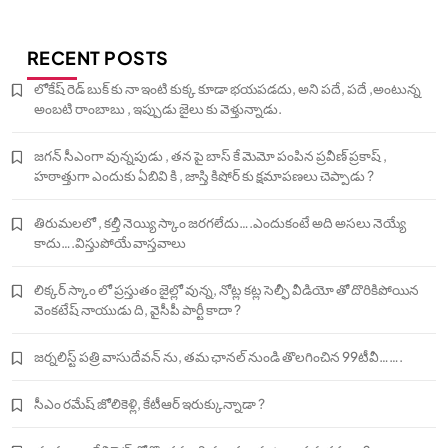
RECENT POSTS
లోకేష్ రెడ్ బుక్ కు నా ఇంటి కుక్క కూడా భయపడదు, అని పదే, పదే ,అంటున్న
అంబటి రాంబాబు , ఇప్పుడు జైలు కు వెళ్తున్నాడు.
జగన్ సీఎంగా వున్నపుడు , తన పై బాస్ కే మెమో పంపిన ప్రవీణ్ ప్రకాష్ ,
హఠాత్తుగా ఎందుకు ఏబివి కి , జాస్తి కిషోర్ కు క్షమాపణలు చెప్పాడు ?
తిరుమలలో , కల్తీ నెయ్యి స్కాం జరగలేదు….ఎందుకంటే అది అసలు నెయ్యే
కాదు….విస్తుపోయే వాస్తవాలు
లిక్కర్ స్కాం లో ప్రస్తుతం జైల్లో వున్న, నోట్ల కట్ల సెల్ఫీ వీడియో తో దొరికిపోయిన
వెంకటేష్ నాయుడు ది, వైసీపీ పార్టీ కాదా ?
జర్నలిస్ట్ పత్రి వాసుదేవన్ ను, తమ ఛానల్ నుండి తొలగించిన 99టీవీ…….
సీఎం రమేష్ జోలికెళ్లి, కేటీఆర్ ఇరుక్కున్నాడా ?