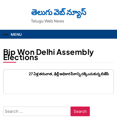
Skip
to
తెలుగు వెబ్ న్యూస్
content
Telugu Web News
MENU
Bjp Won Delhi Assembly
Elections
27 ఏళ్ల తరువాత, ఢిల్లీ అధికార పీఠాన్ని దక్కించుకున్న బిజేపి
Search
for: