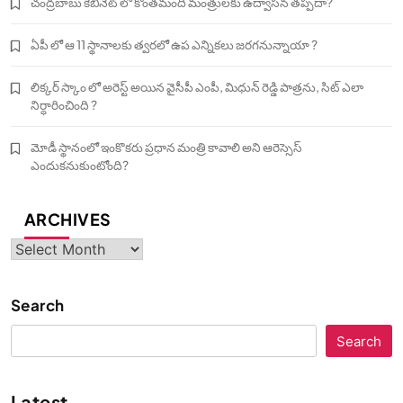
చంద్రబాబు కేబినెట్ లో కొంతమంది మంత్రులకు ఉద్వాసన తప్పదా?
ఏపీ లో ఆ 11 స్థానాలకు త్వరలో ఉప ఎన్నికలు జరగనున్నాయా ?
లిక్కర్ స్కాం లో అరెస్ట్ అయిన వైసీపీ ఎంపీ, మిధున్ రెడ్డి పాత్రను, సిట్ ఎలా
నిర్ధారించింది ?
మోడీ స్థానంలో ఇంకొకరు ప్రధాన మంత్రి కావాలి అని ఆరెస్సెస్‌
ఎందుకనుకుంటోంది?
ARCHIVES
Archives
Search
Search
Latest