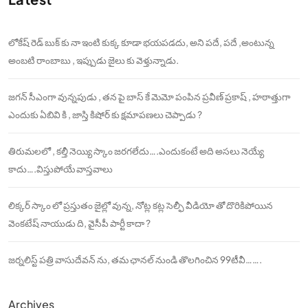
లోకేష్ రెడ్ బుక్ కు నా ఇంటి కుక్క కూడా భయపడదు, అని పదే, పదే ,అంటున్న
అంబటి రాంబాబు , ఇప్పుడు జైలు కు వెళ్తున్నాడు.
జగన్ సీఎంగా వున్నపుడు , తన పై బాస్ కే మెమో పంపిన ప్రవీణ్ ప్రకాష్ , హఠాత్తుగా
ఎందుకు ఏబివి కి , జాస్తి కిషోర్ కు క్షమాపణలు చెప్పాడు ?
తిరుమలలో , కల్తీ నెయ్యి స్కాం జరగలేదు….ఎందుకంటే అది అసలు నెయ్యే
కాదు….విస్తుపోయే వాస్తవాలు
లిక్కర్ స్కాం లో ప్రస్తుతం జైల్లో వున్న, నోట్ల కట్ల సెల్ఫీ వీడియో తో దొరికిపోయిన
వెంకటేష్ నాయుడు ది, వైసీపీ పార్టీ కాదా ?
జర్నలిస్ట్ పత్రి వాసుదేవన్ ను, తమ ఛానల్ నుండి తొలగించిన 99టీవీ…….
Archives