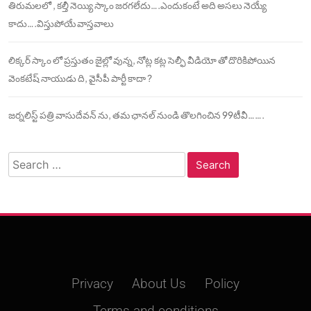
తిరుమలలో , కల్తీ నెయ్యి స్కాం జరగలేదు….ఎందుకంటే అది అసలు నెయ్యే
కాదు….విస్తుపోయే వాస్తవాలు
లిక్కర్ స్కాం లో ప్రస్తుతం జైల్లో వున్న, నోట్ల కట్ల సెల్ఫీ వీడియో తో దొరికిపోయిన
వెంకటేష్ నాయుడు ది, వైసీపీ పార్టీ కాదా ?
జర్నలిస్ట్ పత్రి వాసుదేవన్ ను, తమ ఛానల్ నుండి తొలగించిన 99టీవీ…….
Search
for:
Privacy
About Us
Policy