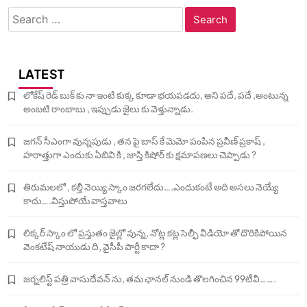
Search
for:
LATEST
లోకేష్ రెడ్ బుక్ కు నా ఇంటి కుక్క కూడా భయపడదు, అని పదే, పదే ,అంటున్న
అంబటి రాంబాబు , ఇప్పుడు జైలు కు వెళ్తున్నాడు.
జగన్ సీఎంగా వున్నపుడు , తన పై బాస్ కే మెమో పంపిన ప్రవీణ్ ప్రకాష్ ,
హఠాత్తుగా ఎందుకు ఏబివి కి , జాస్తి కిషోర్ కు క్షమాపణలు చెప్పాడు ?
తిరుమలలో , కల్తీ నెయ్యి స్కాం జరగలేదు….ఎందుకంటే అది అసలు నెయ్యే
కాదు….విస్తుపోయే వాస్తవాలు
లిక్కర్ స్కాం లో ప్రస్తుతం జైల్లో వున్న, నోట్ల కట్ల సెల్ఫీ వీడియో తో దొరికిపోయిన
వెంకటేష్ నాయుడు ది, వైసీపీ పార్టీ కాదా ?
జర్నలిస్ట్ పత్రి వాసుదేవన్ ను, తమ ఛానల్ నుండి తొలగించిన 99టీవీ…….