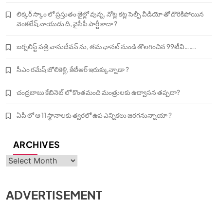
లిక్కర్ స్కాం లో ప్రస్తుతం జైల్లో వున్న, నోట్ల కట్ల సెల్ఫీ వీడియో తో దొరికిపోయిన
వెంకటేష్ నాయుడు ది, వైసీపీ పార్టీ కాదా ?
జర్నలిస్ట్ పత్రి వాసుదేవన్ ను, తమ ఛానల్ నుండి తొలగించిన 99టీవీ…….
సీఎం రమేష్ జోలికెళ్లి, కేటీఆర్ ఇరుక్కున్నాడా ?
చంద్రబాబు కేబినెట్ లో కొంతమంది మంత్రులకు ఉద్వాసన తప్పదా?
ఏపీ లో ఆ 11 స్థానాలకు త్వరలో ఉప ఎన్నికలు జరగనున్నాయా ?
ARCHIVES
Archives
ADVERTISEMENT