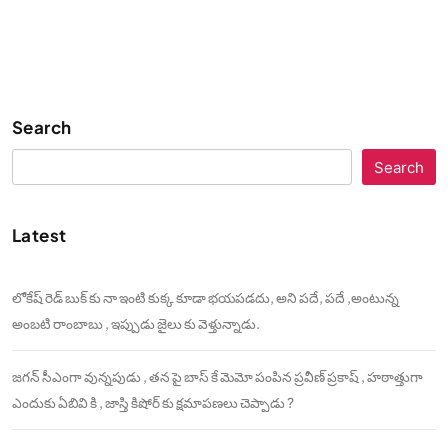
Search
Search
Latest
లోకేష్ రెడ్ బుక్ కు నా ఇంటి కుక్క కూడా భయపడదు, అని పదే, పదే ,అంటున్న
అంబటి రాంబాబు , ఇప్పుడు జైలు కు వెళ్తున్నాడు.
జగన్ సీఎంగా వున్నపుడు , తన పై బాస్ కే మెమో పంపిన ప్రవీణ్ ప్రకాష్ , హఠాత్తుగా
ఎందుకు ఏబివి కి , జాస్తి కిషోర్ కు క్షమాపణలు చెప్పాడు ?