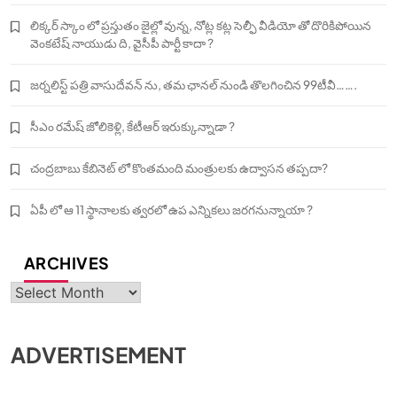
లిక్కర్ స్కాం లో ప్రస్తుతం జైల్లో వున్న, నోట్ల కట్ల సెల్ఫీ వీడియో తో దొరికిపోయిన
వెంకటేష్ నాయుడు ది, వైసీపీ పార్టీ కాదా ?
జర్నలిస్ట్ పత్రి వాసుదేవన్ ను, తమ ఛానల్ నుండి తొలగించిన 99టీవీ…….
సీఎం రమేష్ జోలికెళ్లి, కేటీఆర్ ఇరుక్కున్నాడా ?
చంద్రబాబు కేబినెట్ లో కొంతమంది మంత్రులకు ఉద్వాసన తప్పదా?
ఏపీ లో ఆ 11 స్థానాలకు త్వరలో ఉప ఎన్నికలు జరగనున్నాయా ?
ARCHIVES
Archives
ADVERTISEMENT