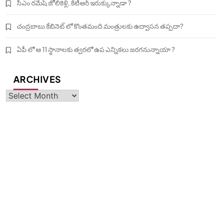
సీఎం రమేష్ జోలికెళ్లి, కేటీఆర్ ఇరుక్కున్నాడా ?
చంద్రబాబు కేబినెట్ లో కొంతమంది మంత్రులకు ఉద్వాసన తప్పదా?
ఏపీ లో ఆ 11 స్థానాలకు త్వరలో ఉప ఎన్నికలు జరగనున్నాయా ?
ARCHIVES
Archives