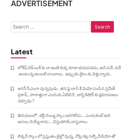
ADVERTISEMENT
Search
for:
Latest
లోకేష్ రెడ్ బుక్ కు నా ఇంటి కుక్క కూడా భయపడదు, అని పదే, పదే
,అంటున్న అంబటి రాంబాబు , ఇప్పుడు జైలు కు వెళ్తున్నాడు.
జగన్ సీఎంగా వున్నపుడు , తన పై బాస్ కే మెమో పంపిన ప్రవీణ్
ప్రకాష్ , హఠాత్తుగా ఎందుకు ఏబివి కి , జాస్తి కిషోర్ కు క్షమాపణలు
చెప్పాడు ?
తిరుమలలో , కల్తీ నెయ్యి స్కాం జరగలేదు….ఎందుకంటే అది
అసలు నెయ్యే కాదు….విస్తుపోయే వాస్తవాలు
లిక్కర్ స్కాం లో ప్రస్తుతం జైల్లో వున్న, నోట్ల కట్ల సెల్ఫీ వీడియో తో