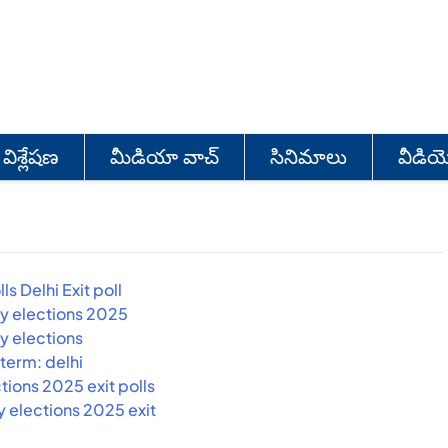
విశ్లేషణ
మీడియా వాచ్
సినిమాలు
వీడి