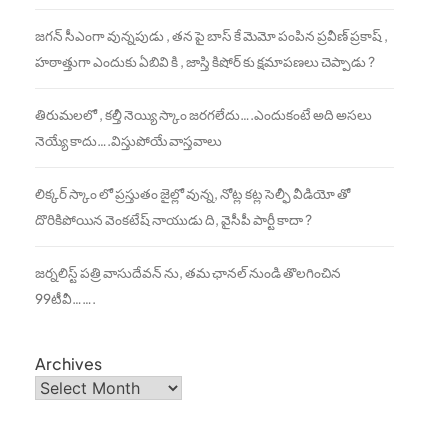
జగన్ సీఎంగా వున్నపుడు , తన పై బాస్ కే మెమో పంపిన ప్రవీణ్ ప్రకాష్ ,
హఠాత్తుగా ఎందుకు ఏబివి కి , జాస్తి కిషోర్ కు క్షమాపణలు చెప్పాడు ?
తిరుమలలో , కల్తీ నెయ్యి స్కాం జరగలేదు….ఎందుకంటే అది అసలు
నెయ్యే కాదు….విస్తుపోయే వాస్తవాలు
లిక్కర్ స్కాం లో ప్రస్తుతం జైల్లో వున్న, నోట్ల కట్ల సెల్ఫీ వీడియో తో
దొరికిపోయిన వెంకటేష్ నాయుడు ది, వైసీపీ పార్టీ కాదా ?
జర్నలిస్ట్ పత్రి వాసుదేవన్ ను, తమ ఛానల్ నుండి తొలగించిన
99టీవీ…….
Archives