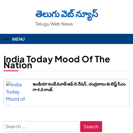
Skip
to
తెలుగు వెబ్ న్యూస్
content
Telugu Web News
MENU
India Today Mood Of The
Nation
ఇండియా టుడే మూడ్ అఫ్ ది నేషన్, చంద్రబాబు కు బెస్ట్ సీఎం
గా 4 వ రాంక్.
Search
for: