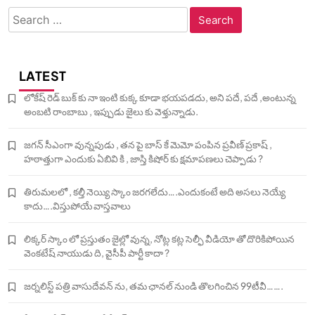
Search
for:
LATEST
లోకేష్ రెడ్ బుక్ కు నా ఇంటి కుక్క కూడా భయపడదు, అని పదే, పదే ,అంటున్న
అంబటి రాంబాబు , ఇప్పుడు జైలు కు వెళ్తున్నాడు.
జగన్ సీఎంగా వున్నపుడు , తన పై బాస్ కే మెమో పంపిన ప్రవీణ్ ప్రకాష్ ,
హఠాత్తుగా ఎందుకు ఏబివి కి , జాస్తి కిషోర్ కు క్షమాపణలు చెప్పాడు ?
తిరుమలలో , కల్తీ నెయ్యి స్కాం జరగలేదు….ఎందుకంటే అది అసలు నెయ్యే
కాదు….విస్తుపోయే వాస్తవాలు
లిక్కర్ స్కాం లో ప్రస్తుతం జైల్లో వున్న, నోట్ల కట్ల సెల్ఫీ వీడియో తో దొరికిపోయిన
వెంకటేష్ నాయుడు ది, వైసీపీ పార్టీ కాదా ?
జర్నలిస్ట్ పత్రి వాసుదేవన్ ను, తమ ఛానల్ నుండి తొలగించిన 99టీవీ…….