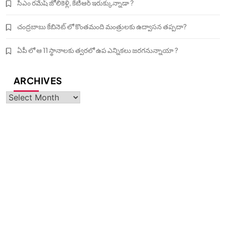
సీఎం రమేష్ జోలికెళ్లి, కేటీఆర్ ఇరుక్కున్నాడా ?
చంద్రబాబు కేబినెట్ లో కొంతమంది మంత్రులకు ఉద్వాసన తప్పదా?
ఏపీ లో ఆ 11 స్థానాలకు త్వరలో ఉప ఎన్నికలు జరగనున్నాయా ?
ARCHIVES
Archives