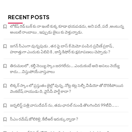
RECENT POSTS
లోకేష్ రెడ్ బుక్ కు నా ఇంటి కుక్క కూడా భయపడదు, అని పదే, పదే ,అంటున్న
అంబటి రాంబాబు , ఇప్పుడు జైలు కు వెళ్తున్నాడు.
జగన్ సీఎంగా వున్నపుడు , తన పై బాస్ కే మెమో పంపిన ప్రవీణ్ ప్రకాష్ ,
హఠాత్తుగా ఎందుకు ఏబివి కి , జాస్తి కిషోర్ కు క్షమాపణలు చెప్పాడు ?
తిరుమలలో , కల్తీ నెయ్యి స్కాం జరగలేదు….ఎందుకంటే అది అసలు నెయ్యే
కాదు….విస్తుపోయే వాస్తవాలు
లిక్కర్ స్కాం లో ప్రస్తుతం జైల్లో వున్న, నోట్ల కట్ల సెల్ఫీ వీడియో తో దొరికిపోయిన
వెంకటేష్ నాయుడు ది, వైసీపీ పార్టీ కాదా ?
జర్నలిస్ట్ పత్రి వాసుదేవన్ ను, తమ ఛానల్ నుండి తొలగించిన 99టీవీ…….
సీఎం రమేష్ జోలికెళ్లి, కేటీఆర్ ఇరుక్కున్నాడా ?