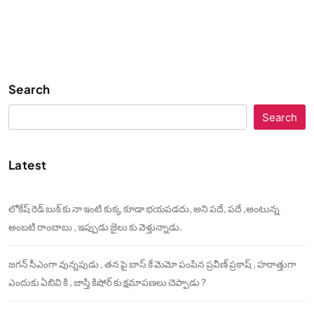
Search
Search
Latest
లోకేష్ రెడ్ బుక్ కు నా ఇంటి కుక్క కూడా భయపడదు, అని పదే, పదే ,అంటున్న
అంబటి రాంబాబు , ఇప్పుడు జైలు కు వెళ్తున్నాడు.
జగన్ సీఎంగా వున్నపుడు , తన పై బాస్ కే మెమో పంపిన ప్రవీణ్ ప్రకాష్ , హఠాత్తుగా
ఎందుకు ఏబివి కి , జాస్తి కిషోర్ కు క్షమాపణలు చెప్పాడు ?