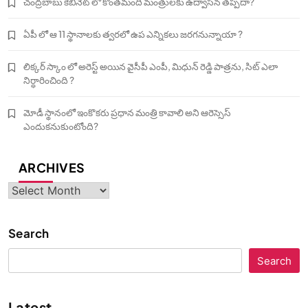
చంద్రబాబు కేబినెట్ లో కొంతమంది మంత్రులకు ఉద్వాసన తప్పదా?
ఏపీ లో ఆ 11 స్థానాలకు త్వరలో ఉప ఎన్నికలు జరగనున్నాయా ?
లిక్కర్ స్కాం లో అరెస్ట్ అయిన వైసీపీ ఎంపీ, మిధున్ రెడ్డి పాత్రను, సిట్ ఎలా
నిర్ధారించింది ?
మోడీ స్థానంలో ఇంకొకరు ప్రధాన మంత్రి కావాలి అని ఆరెస్సెస్‌
ఎందుకనుకుంటోంది?
ARCHIVES
Archives
Search
Search
Latest