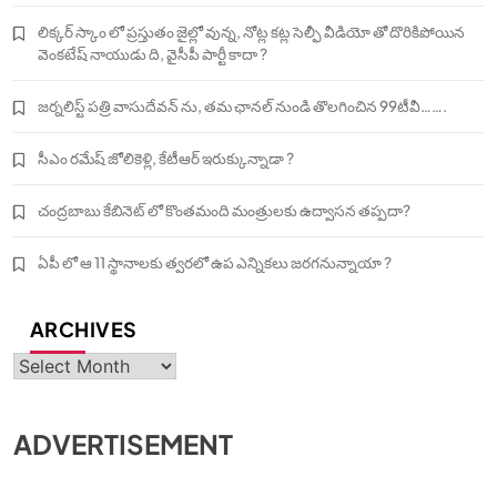
లిక్కర్ స్కాం లో ప్రస్తుతం జైల్లో వున్న, నోట్ల కట్ల సెల్ఫీ వీడియో తో దొరికిపోయిన
వెంకటేష్ నాయుడు ది, వైసీపీ పార్టీ కాదా ?
జర్నలిస్ట్ పత్రి వాసుదేవన్ ను, తమ ఛానల్ నుండి తొలగించిన 99టీవీ…….
సీఎం రమేష్ జోలికెళ్లి, కేటీఆర్ ఇరుక్కున్నాడా ?
చంద్రబాబు కేబినెట్ లో కొంతమంది మంత్రులకు ఉద్వాసన తప్పదా?
ఏపీ లో ఆ 11 స్థానాలకు త్వరలో ఉప ఎన్నికలు జరగనున్నాయా ?
ARCHIVES
Archives
ADVERTISEMENT