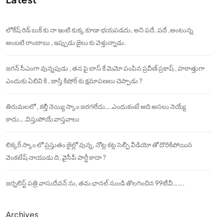
లోకేష్ రెడ్ బుక్ కు నా ఇంటి కుక్క కూడా భయపడదు, అని పదే, పదే ,అంటున్న
అంబటి రాంబాబు , ఇప్పుడు జైలు కు వెళ్తున్నాడు.
జగన్ సీఎంగా వున్నపుడు , తన పై బాస్ కే మెమో పంపిన ప్రవీణ్ ప్రకాష్ , హఠాత్తుగా
ఎందుకు ఏబివి కి , జాస్తి కిషోర్ కు క్షమాపణలు చెప్పాడు ?
తిరుమలలో , కల్తీ నెయ్యి స్కాం జరగలేదు….ఎందుకంటే అది అసలు నెయ్యే
కాదు….విస్తుపోయే వాస్తవాలు
లిక్కర్ స్కాం లో ప్రస్తుతం జైల్లో వున్న, నోట్ల కట్ల సెల్ఫీ వీడియో తో దొరికిపోయిన
వెంకటేష్ నాయుడు ది, వైసీపీ పార్టీ కాదా ?
జర్నలిస్ట్ పత్రి వాసుదేవన్ ను, తమ ఛానల్ నుండి తొలగించిన 99టీవీ…….
Archives