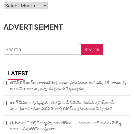
ADVERTISEMENT
Search
for:
LATEST
లోకేష్ రెడ్ బుక్ కు నా ఇంటి కుక్క కూడా భయపడదు, అని పదే, పదే ,అంటున్న
అంబటి రాంబాబు , ఇప్పుడు జైలు కు వెళ్తున్నాడు.
జగన్ సీఎంగా వున్నపుడు , తన పై బాస్ కే మెమో పంపిన ప్రవీణ్ ప్రకాష్ ,
హఠాత్తుగా ఎందుకు ఏబివి కి , జాస్తి కిషోర్ కు క్షమాపణలు చెప్పాడు ?
తిరుమలలో , కల్తీ నెయ్యి స్కాం జరగలేదు….ఎందుకంటే అది అసలు నెయ్యే
కాదు….విస్తుపోయే వాస్తవాలు