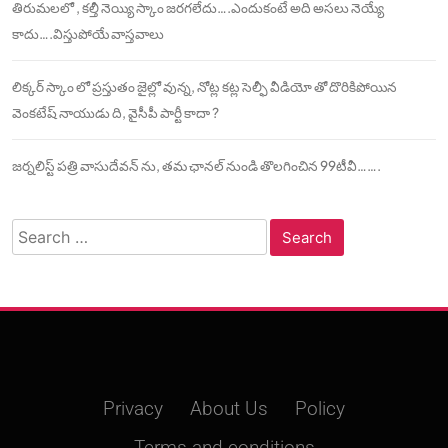
తిరుమలలో , కల్తీ నెయ్యి స్కాం జరగలేదు….ఎందుకంటే అది అసలు నెయ్యే
కాదు….విస్తుపోయే వాస్తవాలు
లిక్కర్ స్కాం లో ప్రస్తుతం జైల్లో వున్న, నోట్ల కట్ల సెల్ఫీ వీడియో తో దొరికిపోయిన
వెంకటేష్ నాయుడు ది, వైసీపీ పార్టీ కాదా ?
జర్నలిస్ట్ పత్రి వాసుదేవన్ ను, తమ ఛానల్ నుండి తొలగించిన 99టీవీ…….
Search
for:
Privacy
About Us
Policy