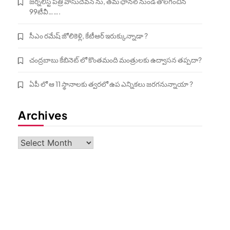
జర్నలిస్ట్ పత్రి వాసుదేవన్ ను, తమ ఛానల్ నుండి తొలగించిన
99టీవీ…….
సీఎం రమేష్ జోలికెళ్లి, కేటీఆర్ ఇరుక్కున్నాడా ?
చంద్రబాబు కేబినెట్ లో కొంతమంది మంత్రులకు ఉద్వాసన తప్పదా?
ఏపీ లో ఆ 11 స్థానాలకు త్వరలో ఉప ఎన్నికలు జరగనున్నాయా ?
Archives
Archives