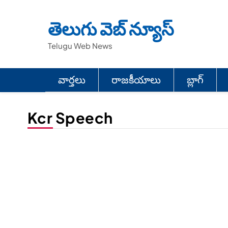
Skip
to
తెలుగు వెబ్ న్యూస్
content
Telugu Web News
వార్తలు
రాజకీయాలు
బ్లాగ్
Kcr Speech