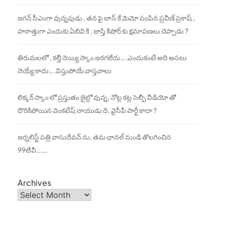
జగన్ సీఎంగా వున్నపుడు , తన పై బాస్ కే మెమో పంపిన ప్రవీణ్ ప్రకాష్ ,
హఠాత్తుగా ఎందుకు ఏబివి కి , జాస్తి కిషోర్ కు క్షమాపణలు చెప్పాడు ?
తిరుమలలో , కల్తీ నెయ్యి స్కాం జరగలేదు….ఎందుకంటే అది అసలు
నెయ్యే కాదు….విస్తుపోయే వాస్తవాలు
లిక్కర్ స్కాం లో ప్రస్తుతం జైల్లో వున్న, నోట్ల కట్ల సెల్ఫీ వీడియో తో
దొరికిపోయిన వెంకటేష్ నాయుడు ది, వైసీపీ పార్టీ కాదా ?
జర్నలిస్ట్ పత్రి వాసుదేవన్ ను, తమ ఛానల్ నుండి తొలగించిన
99టీవీ…….
Archives