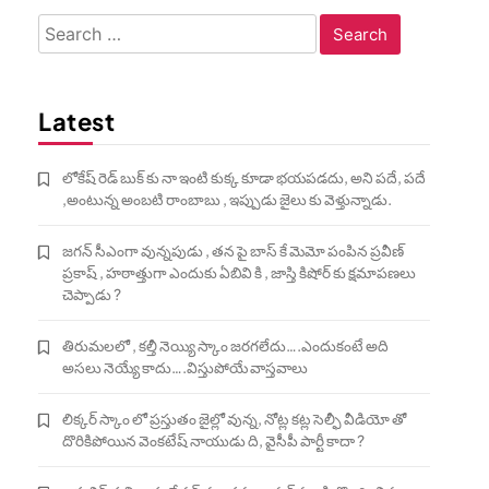
Search
for:
Latest
లోకేష్ రెడ్ బుక్ కు నా ఇంటి కుక్క కూడా భయపడదు, అని పదే, పదే
,అంటున్న అంబటి రాంబాబు , ఇప్పుడు జైలు కు వెళ్తున్నాడు.
జగన్ సీఎంగా వున్నపుడు , తన పై బాస్ కే మెమో పంపిన ప్రవీణ్
ప్రకాష్ , హఠాత్తుగా ఎందుకు ఏబివి కి , జాస్తి కిషోర్ కు క్షమాపణలు
చెప్పాడు ?
తిరుమలలో , కల్తీ నెయ్యి స్కాం జరగలేదు….ఎందుకంటే అది
అసలు నెయ్యే కాదు….విస్తుపోయే వాస్తవాలు
లిక్కర్ స్కాం లో ప్రస్తుతం జైల్లో వున్న, నోట్ల కట్ల సెల్ఫీ వీడియో తో
దొరికిపోయిన వెంకటేష్ నాయుడు ది, వైసీపీ పార్టీ కాదా ?