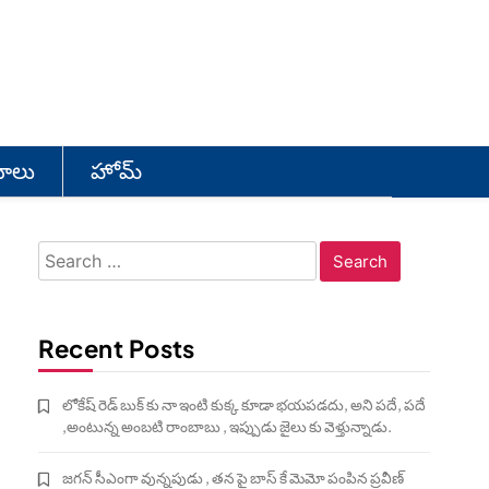
యోలు
హోమ్
Search
for:
Recent Posts
లోకేష్ రెడ్ బుక్ కు నా ఇంటి కుక్క కూడా భయపడదు, అని పదే, పదే
,అంటున్న అంబటి రాంబాబు , ఇప్పుడు జైలు కు వెళ్తున్నాడు.
జగన్ సీఎంగా వున్నపుడు , తన పై బాస్ కే మెమో పంపిన ప్రవీణ్