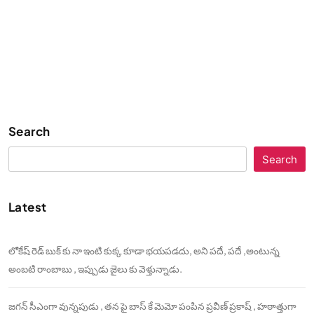
Search
Search
Latest
లోకేష్ రెడ్ బుక్ కు నా ఇంటి కుక్క కూడా భయపడదు, అని పదే, పదే ,అంటున్న
అంబటి రాంబాబు , ఇప్పుడు జైలు కు వెళ్తున్నాడు.
జగన్ సీఎంగా వున్నపుడు , తన పై బాస్ కే మెమో పంపిన ప్రవీణ్ ప్రకాష్ , హఠాత్తుగా