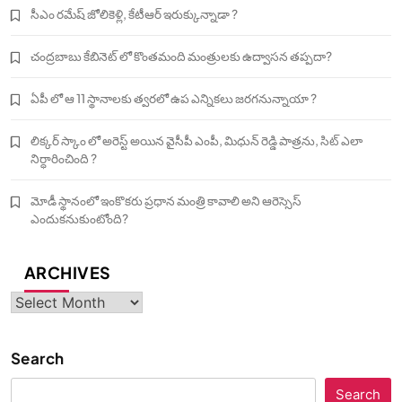
సీఎం రమేష్ జోలికెళ్లి, కేటీఆర్ ఇరుక్కున్నాడా ?
చంద్రబాబు కేబినెట్ లో కొంతమంది మంత్రులకు ఉద్వాసన తప్పదా?
ఏపీ లో ఆ 11 స్థానాలకు త్వరలో ఉప ఎన్నికలు జరగనున్నాయా ?
లిక్కర్ స్కాం లో అరెస్ట్ అయిన వైసీపీ ఎంపీ, మిధున్ రెడ్డి పాత్రను, సిట్ ఎలా
నిర్ధారించింది ?
మోడీ స్థానంలో ఇంకొకరు ప్రధాన మంత్రి కావాలి అని ఆరెస్సెస్‌
ఎందుకనుకుంటోంది?
ARCHIVES
Archives
Search
Search