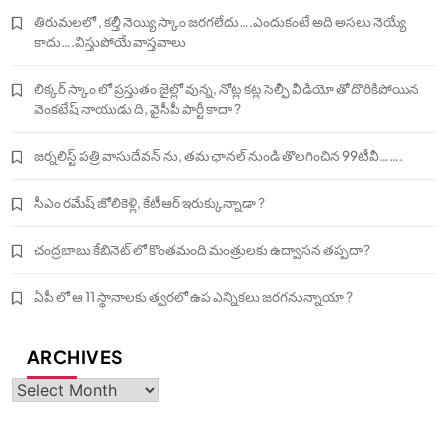
తిరుమలలో , కల్తీ నెయ్యి స్కాం జరగలేదు….ఎందుకంటే అది అసలు నెయ్యే
కాదు….విస్తుపోయే వాస్తవాలు
లిక్కర్ స్కాం లో ప్రస్తుతం జైల్లో వున్న, నోట్ల కట్ల సెల్ఫీ వీడియో తో దొరికిపోయిన
వెంకటేష్ నాయుడు ది, వైసీపీ పార్టీ కాదా ?
జర్నలిస్ట్ పత్రి వాసుదేవన్ ను, తమ ఛానల్ నుండి తొలగించిన 99టీవీ…….
సీఎం రమేష్ జోలికెళ్లి, కేటీఆర్ ఇరుక్కున్నాడా ?
చంద్రబాబు కేబినెట్ లో కొంతమంది మంత్రులకు ఉద్వాసన తప్పదా?
ఏపీ లో ఆ 11 స్థానాలకు త్వరలో ఉప ఎన్నికలు జరగనున్నాయా ?
ARCHIVES
Archives