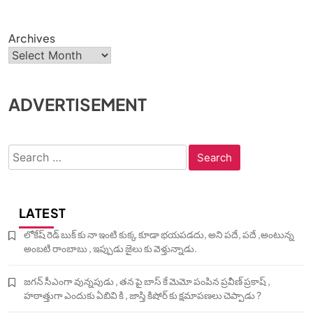
Archives
ADVERTISEMENT
Search
for:
LATEST
లోకేష్ రెడ్ బుక్ కు నా ఇంటి కుక్క కూడా భయపడదు, అని పదే, పదే ,అంటున్న
అంబటి రాంబాబు , ఇప్పుడు జైలు కు వెళ్తున్నాడు.
జగన్ సీఎంగా వున్నపుడు , తన పై బాస్ కే మెమో పంపిన ప్రవీణ్ ప్రకాష్ ,
హఠాత్తుగా ఎందుకు ఏబివి కి , జాస్తి కిషోర్ కు క్షమాపణలు చెప్పాడు ?