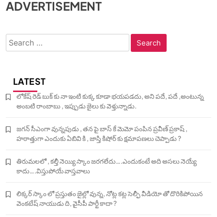
ADVERTISEMENT
Search
for:
LATEST
లోకేష్ రెడ్ బుక్ కు నా ఇంటి కుక్క కూడా భయపడదు, అని పదే, పదే ,అంటున్న
అంబటి రాంబాబు , ఇప్పుడు జైలు కు వెళ్తున్నాడు.
జగన్ సీఎంగా వున్నపుడు , తన పై బాస్ కే మెమో పంపిన ప్రవీణ్ ప్రకాష్ ,
హఠాత్తుగా ఎందుకు ఏబివి కి , జాస్తి కిషోర్ కు క్షమాపణలు చెప్పాడు ?
తిరుమలలో , కల్తీ నెయ్యి స్కాం జరగలేదు….ఎందుకంటే అది అసలు నెయ్యే
కాదు….విస్తుపోయే వాస్తవాలు
లిక్కర్ స్కాం లో ప్రస్తుతం జైల్లో వున్న, నోట్ల కట్ల సెల్ఫీ వీడియో తో దొరికిపోయిన
వెంకటేష్ నాయుడు ది, వైసీపీ పార్టీ కాదా ?