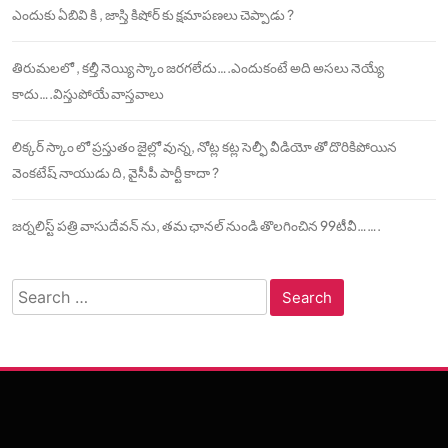
ఎందుకు ఏబివి కి , జాస్తి కిషోర్ కు క్షమాపణలు చెప్పాడు ?
తిరుమలలో , కల్తీ నెయ్యి స్కాం జరగలేదు….ఎందుకంటే అది అసలు నెయ్యే
కాదు….విస్తుపోయే వాస్తవాలు
లిక్కర్ స్కాం లో ప్రస్తుతం జైల్లో వున్న, నోట్ల కట్ల సెల్ఫీ వీడియో తో దొరికిపోయిన
వెంకటేష్ నాయుడు ది, వైసీపీ పార్టీ కాదా ?
జర్నలిస్ట్ పత్రి వాసుదేవన్ ను, తమ ఛానల్ నుండి తొలగించిన 99టీవీ…….
Search
for: