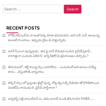
Search
for:
RECENT POSTS
లోకేష్ రెడ్ బుక్ కు నా ఇంటి కుక్క కూడా భయపడదు, అని పదే, పదే ,అంటున్న
అంబటి రాంబాబు , ఇప్పుడు జైలు కు వెళ్తున్నాడు.
జగన్ సీఎంగా వున్నపుడు , తన పై బాస్ కే మెమో పంపిన ప్రవీణ్ ప్రకాష్ ,
హఠాత్తుగా ఎందుకు ఏబివి కి , జాస్తి కిషోర్ కు క్షమాపణలు చెప్పాడు ?
తిరుమలలో , కల్తీ నెయ్యి స్కాం జరగలేదు….ఎందుకంటే అది అసలు నెయ్యే
కాదు….విస్తుపోయే వాస్తవాలు
లిక్కర్ స్కాం లో ప్రస్తుతం జైల్లో వున్న, నోట్ల కట్ల సెల్ఫీ వీడియో తో దొరికిపోయిన
వెంకటేష్ నాయుడు ది, వైసీపీ పార్టీ కాదా ?
జర్నలిస్ట్ పత్రి వాసుదేవన్ ను, తమ ఛానల్ నుండి తొలగించిన 99టీవీ…….