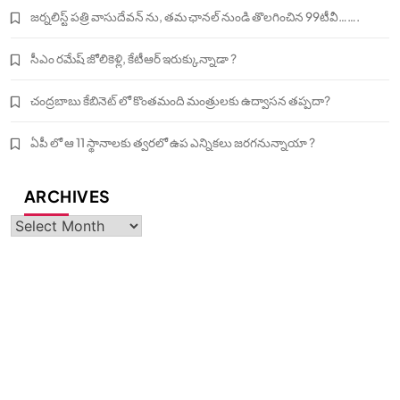
జర్నలిస్ట్ పత్రి వాసుదేవన్ ను, తమ ఛానల్ నుండి తొలగించిన 99టీవీ…….
సీఎం రమేష్ జోలికెళ్లి, కేటీఆర్ ఇరుక్కున్నాడా ?
చంద్రబాబు కేబినెట్ లో కొంతమంది మంత్రులకు ఉద్వాసన తప్పదా?
ఏపీ లో ఆ 11 స్థానాలకు త్వరలో ఉప ఎన్నికలు జరగనున్నాయా ?
ARCHIVES
Archives