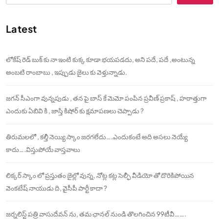
Latest
లోకేష్ రెడ్ బుక్ కు నా ఇంటి కుక్క కూడా భయపడదు, అని పదే, పదే ,అంటున్న
అంబటి రాంబాబు , ఇప్పుడు జైలు కు వెళ్తున్నాడు.
జగన్ సీఎంగా వున్నపుడు , తన పై బాస్ కే మెమో పంపిన ప్రవీణ్ ప్రకాష్ , హఠాత్తుగా
ఎందుకు ఏబివి కి , జాస్తి కిషోర్ కు క్షమాపణలు చెప్పాడు ?
తిరుమలలో , కల్తీ నెయ్యి స్కాం జరగలేదు….ఎందుకంటే అది అసలు నెయ్యే
కాదు….విస్తుపోయే వాస్తవాలు
లిక్కర్ స్కాం లో ప్రస్తుతం జైల్లో వున్న, నోట్ల కట్ల సెల్ఫీ వీడియో తో దొరికిపోయిన
వెంకటేష్ నాయుడు ది, వైసీపీ పార్టీ కాదా ?
జర్నలిస్ట్ పత్రి వాసుదేవన్ ను, తమ ఛానల్ నుండి తొలగించిన 99టీవీ…….