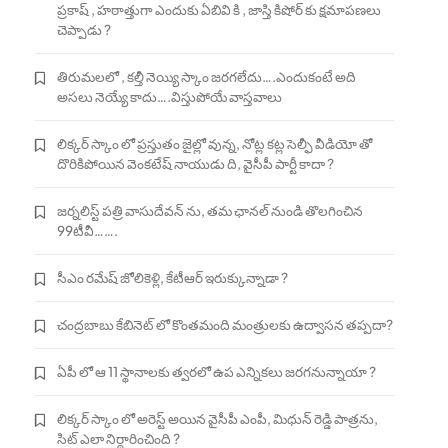
ప్రకాష్ , హఠాత్తుగా ఎందుకు ఏబివి కి , జాస్తి కిషోర్ కు క్షమాపణలు
చెప్పాడు ?
తిరుమలలో , కల్తీ నెయ్యి స్కాం జరగలేదు….ఎందుకంటే అది
అసలు నెయ్యే కాదు….విస్తుపోయే వాస్తవాలు
లిక్కర్ స్కాం లో ప్రస్తుతం జైల్లో వున్న, నోట్ల కట్ల సెల్ఫీ వీడియో తో
దొరికిపోయిన వెంకటేష్ నాయుడు ది, వైసీపీ పార్టీ కాదా ?
జర్నలిస్ట్ పత్రి వాసుదేవన్ ను, తమ ఛానల్ నుండి తొలగించిన
99టీవీ…….
సీఎం రమేష్ జోలికెళ్లి, కేటీఆర్ ఇరుక్కున్నాడా ?
చంద్రబాబు కేబినెట్ లో కొంతమంది మంత్రులకు ఉద్వాసన తప్పదా?
ఏపీ లో ఆ 11 స్థానాలకు త్వరలో ఉప ఎన్నికలు జరగనున్నాయా ?
లిక్కర్ స్కాం లో అరెస్ట్ అయిన వైసీపీ ఎంపీ, మిధున్ రెడ్డి పాత్రను,
సిట్ ఎలా నిర్ధారించింది ?