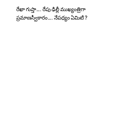
రేఖా గుప్తా…. రేపు ఢిల్లీ ముఖ్యంత్రిగా
ప్రమాణస్వీకారం…. నేపధ్యం ఏమిటి ?