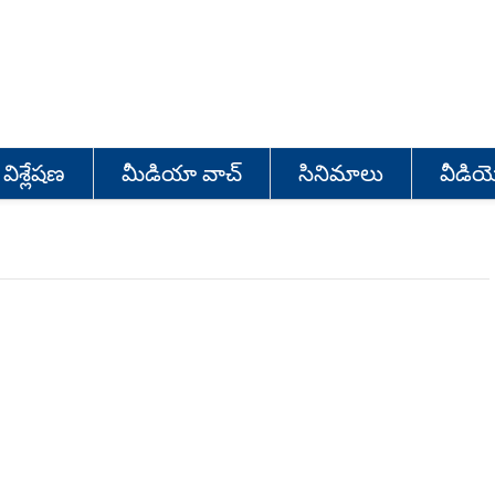
విశ్లేషణ
మీడియా వాచ్
సినిమాలు
వీడి