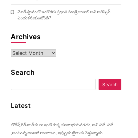
మోడీ స్థానంలో ఇంకొకరు ప్రధాన మంత్రి కావాలి అని ఆరెస్సెస్‌
ఎందుకనుకుంటోంది?
Archives
Archives
Search
Search
Latest
లోకేష్ రెడ్ బుక్ కు నా ఇంటి కుక్క కూడా భయపడదు, అని పదే, పదే
,అంటున్న అంబటి రాంబాబు , ఇప్పుడు జైలు కు వెళ్తున్నాడు.