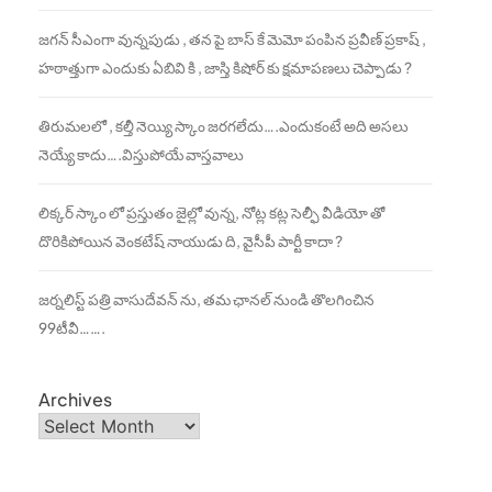
జగన్ సీఎంగా వున్నపుడు , తన పై బాస్ కే మెమో పంపిన ప్రవీణ్ ప్రకాష్ ,
హఠాత్తుగా ఎందుకు ఏబివి కి , జాస్తి కిషోర్ కు క్షమాపణలు చెప్పాడు ?
తిరుమలలో , కల్తీ నెయ్యి స్కాం జరగలేదు….ఎందుకంటే అది అసలు
నెయ్యే కాదు….విస్తుపోయే వాస్తవాలు
లిక్కర్ స్కాం లో ప్రస్తుతం జైల్లో వున్న, నోట్ల కట్ల సెల్ఫీ వీడియో తో
దొరికిపోయిన వెంకటేష్ నాయుడు ది, వైసీపీ పార్టీ కాదా ?
జర్నలిస్ట్ పత్రి వాసుదేవన్ ను, తమ ఛానల్ నుండి తొలగించిన
99టీవీ…….
Archives