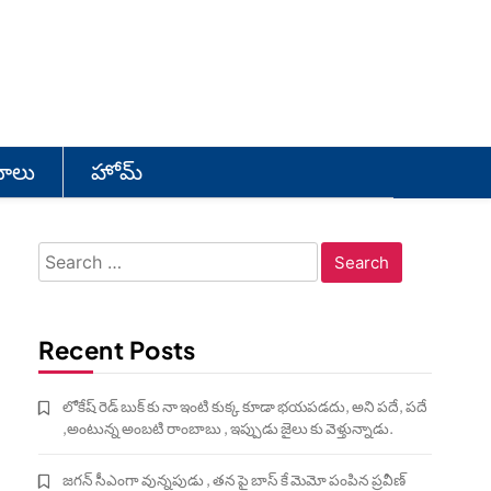
యోలు
హోమ్
Search
for:
Recent Posts
లోకేష్ రెడ్ బుక్ కు నా ఇంటి కుక్క కూడా భయపడదు, అని పదే, పదే
,అంటున్న అంబటి రాంబాబు , ఇప్పుడు జైలు కు వెళ్తున్నాడు.
జగన్ సీఎంగా వున్నపుడు , తన పై బాస్ కే మెమో పంపిన ప్రవీణ్