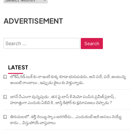
ADVERTISEMENT
Search
for:
LATEST
లోకేష్ రెడ్ బుక్ కు నా ఇంటి కుక్క కూడా భయపడదు, అని పదే, పదే ,అంటున్న
అంబటి రాంబాబు , ఇప్పుడు జైలు కు వెళ్తున్నాడు.
జగన్ సీఎంగా వున్నపుడు , తన పై బాస్ కే మెమో పంపిన ప్రవీణ్ ప్రకాష్ ,
హఠాత్తుగా ఎందుకు ఏబివి కి , జాస్తి కిషోర్ కు క్షమాపణలు చెప్పాడు ?
తిరుమలలో , కల్తీ నెయ్యి స్కాం జరగలేదు….ఎందుకంటే అది అసలు నెయ్యే
కాదు….విస్తుపోయే వాస్తవాలు