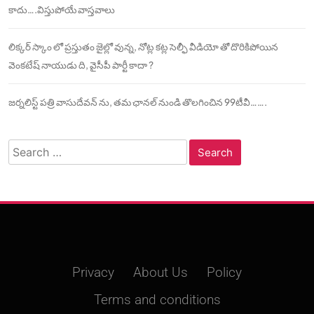
కాదు….విస్తుపోయే వాస్తవాలు
లిక్కర్ స్కాం లో ప్రస్తుతం జైల్లో వున్న, నోట్ల కట్ల సెల్ఫీ వీడియో తో దొరికిపోయిన
వెంకటేష్ నాయుడు ది, వైసీపీ పార్టీ కాదా ?
జర్నలిస్ట్ పత్రి వాసుదేవన్ ను, తమ ఛానల్ నుండి తొలగించిన 99టీవీ…….
Search
for:
Privacy
About Us
Policy
Terms and conditions