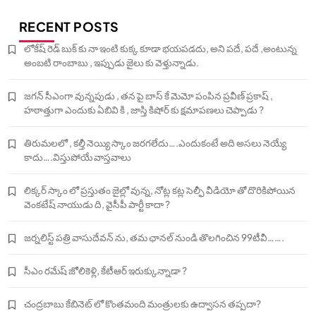
RECENT POSTS
లోకేష్ రెడ్ బుక్ కు నా ఇంటి కుక్క కూడా భయపడదు, అని పదే, పదే ,అంటున్న
అంబటి రాంబాబు , ఇప్పుడు జైలు కు వెళ్తున్నాడు.
జగన్ సీఎంగా వున్నపుడు , తన పై బాస్ కే మెమో పంపిన ప్రవీణ్ ప్రకాష్ ,
హఠాత్తుగా ఎందుకు ఏబివి కి , జాస్తి కిషోర్ కు క్షమాపణలు చెప్పాడు ?
తిరుమలలో , కల్తీ నెయ్యి స్కాం జరగలేదు….ఎందుకంటే అది అసలు నెయ్యే
కాదు….విస్తుపోయే వాస్తవాలు
లిక్కర్ స్కాం లో ప్రస్తుతం జైల్లో వున్న, నోట్ల కట్ల సెల్ఫీ వీడియో తో దొరికిపోయిన
వెంకటేష్ నాయుడు ది, వైసీపీ పార్టీ కాదా ?
జర్నలిస్ట్ పత్రి వాసుదేవన్ ను, తమ ఛానల్ నుండి తొలగించిన 99టీవీ…….
సీఎం రమేష్ జోలికెళ్లి, కేటీఆర్ ఇరుక్కున్నాడా ?
చంద్రబాబు కేబినెట్ లో కొంతమంది మంత్రులకు ఉద్వాసన తప్పదా?