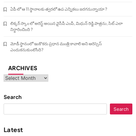
ఏపీ లో ఆ 11 స్థానాలకు త్వరలో ఉప ఎన్నికలు జరగనున్నాయా ?
లిక్కర్ స్కాం లో అరెస్ట్ అయిన వైసీపీ ఎంపీ, మిధున్ రెడ్డి పాత్రను, సిట్ ఎలా
నిర్ధారించింది ?
మోడీ స్థానంలో ఇంకొకరు ప్రధాన మంత్రి కావాలి అని ఆరెస్సెస్‌
ఎందుకనుకుంటోంది?
ARCHIVES
Archives
Search
Search
Latest