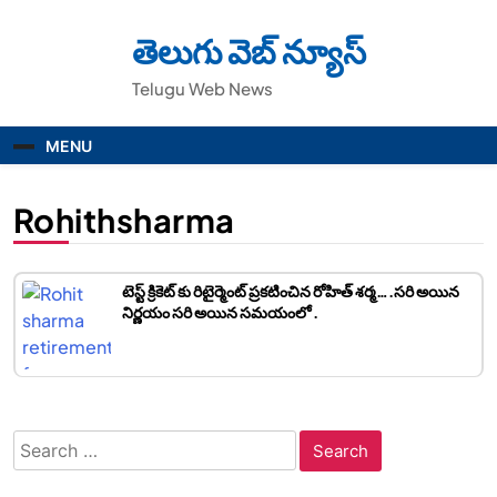
Skip
to
తెలుగు వెబ్ న్యూస్
content
Telugu Web News
MENU
Rohithsharma
టెస్ట్ క్రికెట్ కు రిటైర్మెంట్ ప్రకటించిన రోహిత్ శర్మ….సరి అయిన
నిర్ణయం సరి అయిన సమయంలో .
Search
for: