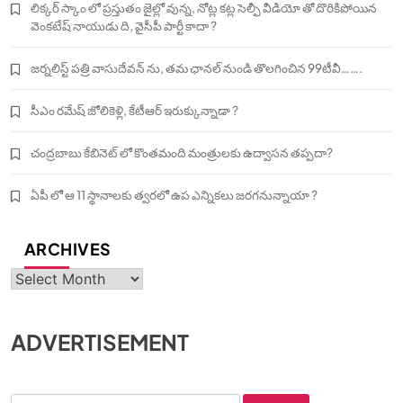
లిక్కర్ స్కాం లో ప్రస్తుతం జైల్లో వున్న, నోట్ల కట్ల సెల్ఫీ వీడియో తో దొరికిపోయిన
వెంకటేష్ నాయుడు ది, వైసీపీ పార్టీ కాదా ?
జర్నలిస్ట్ పత్రి వాసుదేవన్ ను, తమ ఛానల్ నుండి తొలగించిన 99టీవీ…….
సీఎం రమేష్ జోలికెళ్లి, కేటీఆర్ ఇరుక్కున్నాడా ?
చంద్రబాబు కేబినెట్ లో కొంతమంది మంత్రులకు ఉద్వాసన తప్పదా?
ఏపీ లో ఆ 11 స్థానాలకు త్వరలో ఉప ఎన్నికలు జరగనున్నాయా ?
ARCHIVES
Archives
ADVERTISEMENT