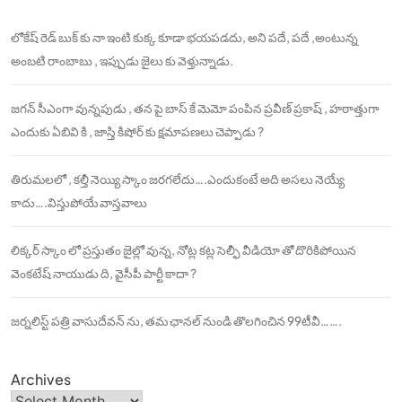
లోకేష్ రెడ్ బుక్ కు నా ఇంటి కుక్క కూడా భయపడదు, అని పదే, పదే ,అంటున్న
అంబటి రాంబాబు , ఇప్పుడు జైలు కు వెళ్తున్నాడు.
జగన్ సీఎంగా వున్నపుడు , తన పై బాస్ కే మెమో పంపిన ప్రవీణ్ ప్రకాష్ , హఠాత్తుగా
ఎందుకు ఏబివి కి , జాస్తి కిషోర్ కు క్షమాపణలు చెప్పాడు ?
తిరుమలలో , కల్తీ నెయ్యి స్కాం జరగలేదు….ఎందుకంటే అది అసలు నెయ్యే
కాదు….విస్తుపోయే వాస్తవాలు
లిక్కర్ స్కాం లో ప్రస్తుతం జైల్లో వున్న, నోట్ల కట్ల సెల్ఫీ వీడియో తో దొరికిపోయిన
వెంకటేష్ నాయుడు ది, వైసీపీ పార్టీ కాదా ?
జర్నలిస్ట్ పత్రి వాసుదేవన్ ను, తమ ఛానల్ నుండి తొలగించిన 99టీవీ…….
Archives