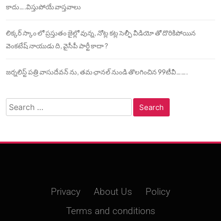
కాదు….విస్తుపోయే వాస్తవాలు
లిక్కర్ స్కాం లో ప్రస్తుతం జైల్లో వున్న, నోట్ల కట్ల సెల్ఫీ వీడియో తో దొరికిపోయిన
వెంకటేష్ నాయుడు ది, వైసీపీ పార్టీ కాదా ?
జర్నలిస్ట్ పత్రి వాసుదేవన్ ను, తమ ఛానల్ నుండి తొలగించిన 99టీవీ…….
Search
for:
Privacy
About Us
Policy
Terms and conditions