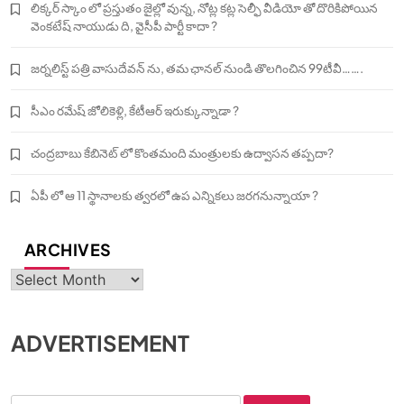
లిక్కర్ స్కాం లో ప్రస్తుతం జైల్లో వున్న, నోట్ల కట్ల సెల్ఫీ వీడియో తో దొరికిపోయిన
వెంకటేష్ నాయుడు ది, వైసీపీ పార్టీ కాదా ?
జర్నలిస్ట్ పత్రి వాసుదేవన్ ను, తమ ఛానల్ నుండి తొలగించిన 99టీవీ…….
సీఎం రమేష్ జోలికెళ్లి, కేటీఆర్ ఇరుక్కున్నాడా ?
చంద్రబాబు కేబినెట్ లో కొంతమంది మంత్రులకు ఉద్వాసన తప్పదా?
ఏపీ లో ఆ 11 స్థానాలకు త్వరలో ఉప ఎన్నికలు జరగనున్నాయా ?
ARCHIVES
Archives
ADVERTISEMENT