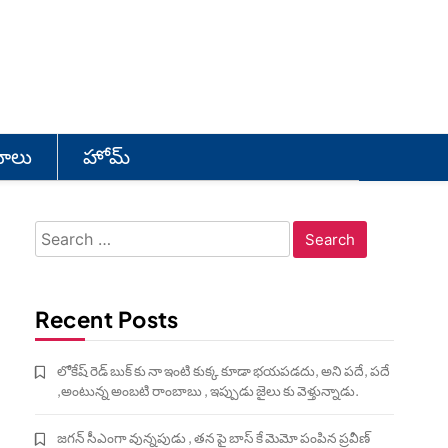
యోలు
హోమ్
Search
for:
Recent Posts
లోకేష్ రెడ్ బుక్ కు నా ఇంటి కుక్క కూడా భయపడదు, అని పదే, పదే
,అంటున్న అంబటి రాంబాబు , ఇప్పుడు జైలు కు వెళ్తున్నాడు.
జగన్ సీఎంగా వున్నపుడు , తన పై బాస్ కే మెమో పంపిన ప్రవీణ్