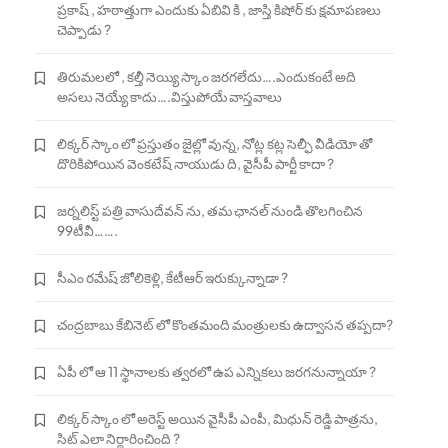
ప్రకాష్ , హఠాత్తుగా ఎందుకు ఏబివి కి , జాస్తి కిషోర్ కు క్షమాపణలు
చెప్పాడు ?
తిరుమలలో , కల్తీ నెయ్యి స్కాం జరగలేదు….ఎందుకంటే అది
అసలు నెయ్యే కాదు….విస్తుపోయే వాస్తవాలు
లిక్కర్ స్కాం లో ప్రస్తుతం జైల్లో వున్న, నోట్ల కట్ల సెల్ఫీ వీడియో తో
దొరికిపోయిన వెంకటేష్ నాయుడు ది, వైసీపీ పార్టీ కాదా ?
జర్నలిస్ట్ పత్రి వాసుదేవన్ ను, తమ ఛానల్ నుండి తొలగించిన
99టీవీ…….
సీఎం రమేష్ జోలికెళ్లి, కేటీఆర్ ఇరుక్కున్నాడా ?
చంద్రబాబు కేబినెట్ లో కొంతమంది మంత్రులకు ఉద్వాసన తప్పదా?
ఏపీ లో ఆ 11 స్థానాలకు త్వరలో ఉప ఎన్నికలు జరగనున్నాయా ?
లిక్కర్ స్కాం లో అరెస్ట్ అయిన వైసీపీ ఎంపీ, మిధున్ రెడ్డి పాత్రను,
సిట్ ఎలా నిర్ధారించింది ?