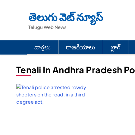
Skip
to
తెలుగు వెబ్ న్యూస్
content
Telugu Web News
వార్తలు
రాజకీయాలు
బ్లాగ్
Tenali In Andhra Pradesh Po