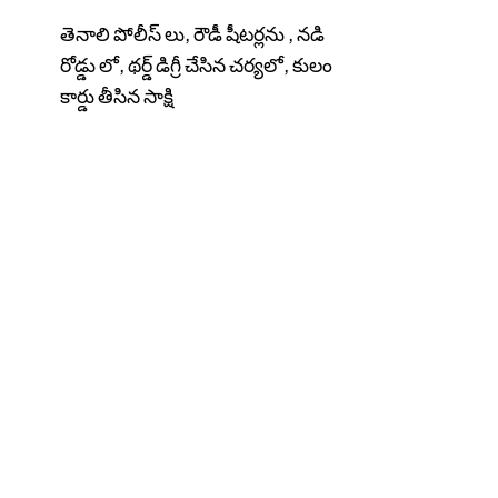
తెనాలి పోలీస్ లు, రౌడీ షీటర్లను , నడి
రోడ్డు లో, థర్డ్ డిగ్రీ చేసిన చర్యలో, కులం
కార్డు తీసిన సాక్షి