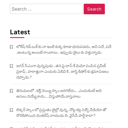
Search
for:
Latest
లోకేష్ రెడ్ బుక్ కు నా ఇంటి కుక్క కూడా భయపడదు, అని పదే, పదే
,అంటున్న అంబటి రాంబాబు , ఇప్పుడు జైలు కు వెళ్తున్నాడు.
జగన్ సీఎంగా వున్నపుడు , తన పై బాస్ కే మెమో పంపిన ప్రవీణ్
ప్రకాష్ , హఠాత్తుగా ఎందుకు ఏబివి కి , జాస్తి కిషోర్ కు క్షమాపణలు
చెప్పాడు ?
తిరుమలలో , కల్తీ నెయ్యి స్కాం జరగలేదు….ఎందుకంటే అది
అసలు నెయ్యే కాదు….విస్తుపోయే వాస్తవాలు
లిక్కర్ స్కాం లో ప్రస్తుతం జైల్లో వున్న, నోట్ల కట్ల సెల్ఫీ వీడియో తో
దొరికిపోయిన వెంకటేష్ నాయుడు ది, వైసీపీ పార్టీ కాదా ?