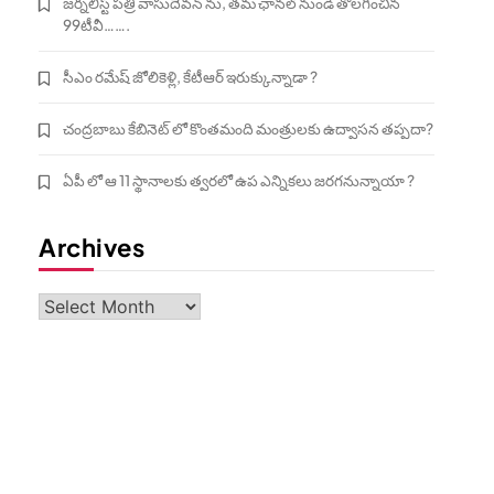
జర్నలిస్ట్ పత్రి వాసుదేవన్ ను, తమ ఛానల్ నుండి తొలగించిన
99టీవీ…….
సీఎం రమేష్ జోలికెళ్లి, కేటీఆర్ ఇరుక్కున్నాడా ?
చంద్రబాబు కేబినెట్ లో కొంతమంది మంత్రులకు ఉద్వాసన తప్పదా?
ఏపీ లో ఆ 11 స్థానాలకు త్వరలో ఉప ఎన్నికలు జరగనున్నాయా ?
Archives
Archives