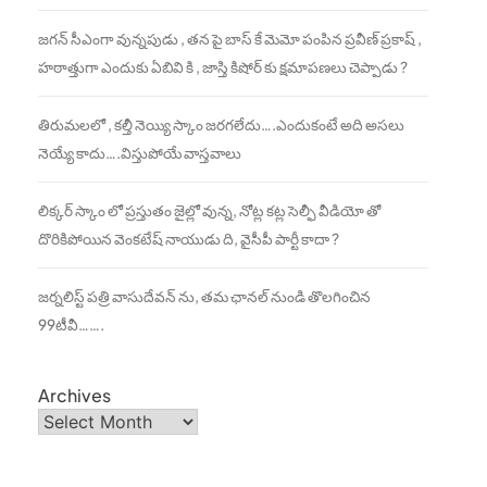
జగన్ సీఎంగా వున్నపుడు , తన పై బాస్ కే మెమో పంపిన ప్రవీణ్ ప్రకాష్ ,
హఠాత్తుగా ఎందుకు ఏబివి కి , జాస్తి కిషోర్ కు క్షమాపణలు చెప్పాడు ?
తిరుమలలో , కల్తీ నెయ్యి స్కాం జరగలేదు….ఎందుకంటే అది అసలు
నెయ్యే కాదు….విస్తుపోయే వాస్తవాలు
లిక్కర్ స్కాం లో ప్రస్తుతం జైల్లో వున్న, నోట్ల కట్ల సెల్ఫీ వీడియో తో
దొరికిపోయిన వెంకటేష్ నాయుడు ది, వైసీపీ పార్టీ కాదా ?
జర్నలిస్ట్ పత్రి వాసుదేవన్ ను, తమ ఛానల్ నుండి తొలగించిన
99టీవీ…….
Archives