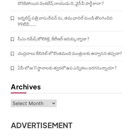
దొరికిపోయిన వెంకటేష్ నాయుడు ది, వైసీపీ పార్టీ కాదా ?
జర్నలిస్ట్ పత్రి వాసుదేవన్ ను, తమ ఛానల్ నుండి తొలగించిన
99టీవీ…….
సీఎం రమేష్ జోలికెళ్లి, కేటీఆర్ ఇరుక్కున్నాడా ?
చంద్రబాబు కేబినెట్ లో కొంతమంది మంత్రులకు ఉద్వాసన తప్పదా?
ఏపీ లో ఆ 11 స్థానాలకు త్వరలో ఉప ఎన్నికలు జరగనున్నాయా ?
Archives
Archives
ADVERTISEMENT