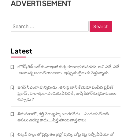
ADVERTISEMENT
Search
for:
Latest
లోకేష్ రెడ్ బుక్ కు నా ఇంటి కుక్క కూడా భయపడదు, అని పదే, పదే
,అంటున్న అంబటి రాంబాబు , ఇప్పుడు జైలు కు వెళ్తున్నాడు.
జగన్ సీఎంగా వున్నపుడు , తన పై బాస్ కే మెమో పంపిన ప్రవీణ్
ప్రకాష్ , హఠాత్తుగా ఎందుకు ఏబివి కి , జాస్తి కిషోర్ కు క్షమాపణలు
చెప్పాడు ?
తిరుమలలో , కల్తీ నెయ్యి స్కాం జరగలేదు….ఎందుకంటే అది
అసలు నెయ్యే కాదు….విస్తుపోయే వాస్తవాలు
లిక్కర్ స్కాం లో ప్రస్తుతం జైల్లో వున్న, నోట్ల కట్ల సెల్ఫీ వీడియో తో