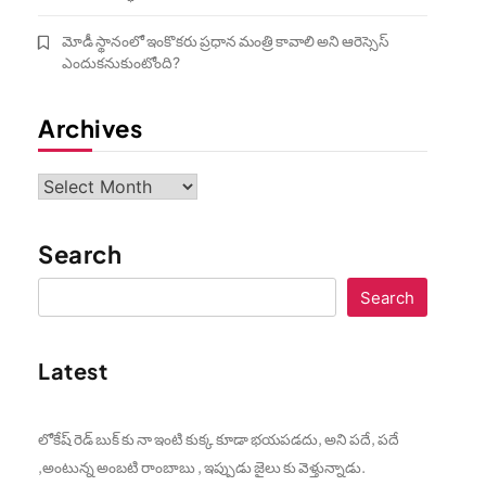
మోడీ స్థానంలో ఇంకొకరు ప్రధాన మంత్రి కావాలి అని ఆరెస్సెస్‌
ఎందుకనుకుంటోంది?
Archives
Archives
Search
Search
Latest
లోకేష్ రెడ్ బుక్ కు నా ఇంటి కుక్క కూడా భయపడదు, అని పదే, పదే
,అంటున్న అంబటి రాంబాబు , ఇప్పుడు జైలు కు వెళ్తున్నాడు.