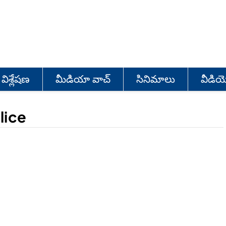
విశ్లేషణ
మీడియా వాచ్
సినిమాలు
వీడి
lice