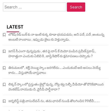
Search
for:
LATEST
లోకేష్ రెడ్ బుక్ కు నా ఇంటి కుక్క కూడా భయపడదు, అని పదే, పదే ,అంటున్న
అంబటి రాంబాబు , ఇప్పుడు జైలు కు వెళ్తున్నాడు.
జగన్ సీఎంగా వున్నపుడు , తన పై బాస్ కే మెమో పంపిన ప్రవీణ్ ప్రకాష్ ,
హఠాత్తుగా ఎందుకు ఏబివి కి , జాస్తి కిషోర్ కు క్షమాపణలు చెప్పాడు ?
తిరుమలలో , కల్తీ నెయ్యి స్కాం జరగలేదు….ఎందుకంటే అది అసలు నెయ్యే
కాదు….విస్తుపోయే వాస్తవాలు
లిక్కర్ స్కాం లో ప్రస్తుతం జైల్లో వున్న, నోట్ల కట్ల సెల్ఫీ వీడియో తో దొరికిపోయిన
వెంకటేష్ నాయుడు ది, వైసీపీ పార్టీ కాదా ?
జర్నలిస్ట్ పత్రి వాసుదేవన్ ను, తమ ఛానల్ నుండి తొలగించిన 99టీవీ…….