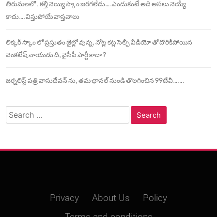
తిరుమలలో , కల్తీ నెయ్యి స్కాం జరగలేదు….ఎందుకంటే అది అసలు నెయ్యే
కాదు….విస్తుపోయే వాస్తవాలు
లిక్కర్ స్కాం లో ప్రస్తుతం జైల్లో వున్న, నోట్ల కట్ల సెల్ఫీ వీడియో తో దొరికిపోయిన
వెంకటేష్ నాయుడు ది, వైసీపీ పార్టీ కాదా ?
జర్నలిస్ట్ పత్రి వాసుదేవన్ ను, తమ ఛానల్ నుండి తొలగించిన 99టీవీ…….
Search
for:
Privacy
About Us
Policy