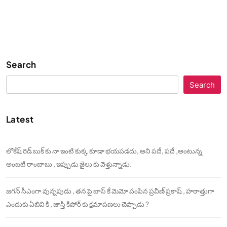
Search
Search
Latest
లోకేష్ రెడ్ బుక్ కు నా ఇంటి కుక్క కూడా భయపడదు, అని పదే, పదే ,అంటున్న
అంబటి రాంబాబు , ఇప్పుడు జైలు కు వెళ్తున్నాడు.
జగన్ సీఎంగా వున్నపుడు , తన పై బాస్ కే మెమో పంపిన ప్రవీణ్ ప్రకాష్ , హఠాత్తుగా
ఎందుకు ఏబివి కి , జాస్తి కిషోర్ కు క్షమాపణలు చెప్పాడు ?