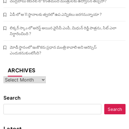
చంద్రబాబు కేబినెట్ లో కొంతమంది మంత్రులకు ఉద్వాసన తప్పదా?
ఏపీ లో ఆ 11 స్థానాలకు త్వరలో ఉప ఎన్నికలు జరగనున్నాయా ?
లిక్కర్ స్కాం లో అరెస్ట్ అయిన వైసీపీ ఎంపీ, మిధున్ రెడ్డి పాత్రను, సిట్ ఎలా
నిర్ధారించింది ?
మోడీ స్థానంలో ఇంకొకరు ప్రధాన మంత్రి కావాలి అని ఆరెస్సెస్‌
ఎందుకనుకుంటోంది?
ARCHIVES
Archives
Search
Search
Latest