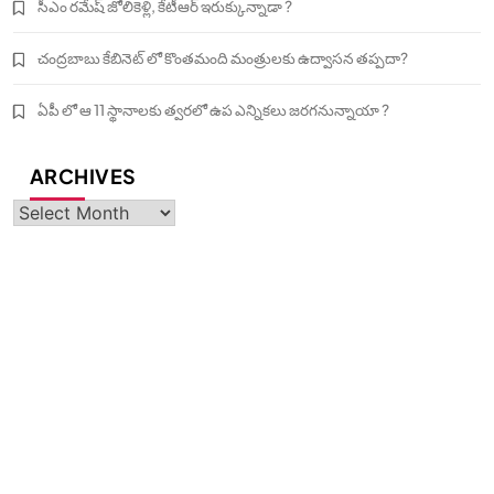
సీఎం రమేష్ జోలికెళ్లి, కేటీఆర్ ఇరుక్కున్నాడా ?
చంద్రబాబు కేబినెట్ లో కొంతమంది మంత్రులకు ఉద్వాసన తప్పదా?
ఏపీ లో ఆ 11 స్థానాలకు త్వరలో ఉప ఎన్నికలు జరగనున్నాయా ?
ARCHIVES
Archives