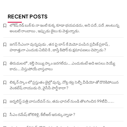
RECENT POSTS
లోకేష్ రెడ్ బుక్ కు నా ఇంటి కుక్క కూడా భయపడదు, అని పదే, పదే ,అంటున్న
అంబటి రాంబాబు , ఇప్పుడు జైలు కు వెళ్తున్నాడు.
జగన్ సీఎంగా వున్నపుడు , తన పై బాస్ కే మెమో పంపిన ప్రవీణ్ ప్రకాష్ ,
హఠాత్తుగా ఎందుకు ఏబివి కి , జాస్తి కిషోర్ కు క్షమాపణలు చెప్పాడు ?
తిరుమలలో , కల్తీ నెయ్యి స్కాం జరగలేదు….ఎందుకంటే అది అసలు నెయ్యే
కాదు….విస్తుపోయే వాస్తవాలు
లిక్కర్ స్కాం లో ప్రస్తుతం జైల్లో వున్న, నోట్ల కట్ల సెల్ఫీ వీడియో తో దొరికిపోయిన
వెంకటేష్ నాయుడు ది, వైసీపీ పార్టీ కాదా ?
జర్నలిస్ట్ పత్రి వాసుదేవన్ ను, తమ ఛానల్ నుండి తొలగించిన 99టీవీ…….
సీఎం రమేష్ జోలికెళ్లి, కేటీఆర్ ఇరుక్కున్నాడా ?