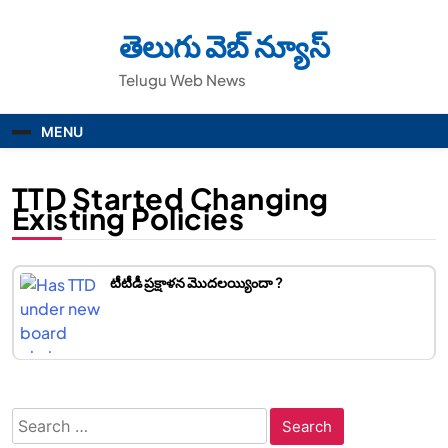
Skip
to
తెలుగు వెబ్ న్యూస్
content
Telugu Web News
MENU
TTD Started Changing
Existing Policies
టీటీడీ ప్రక్షాళన మొదలయ్యిందా ?
Search
for: