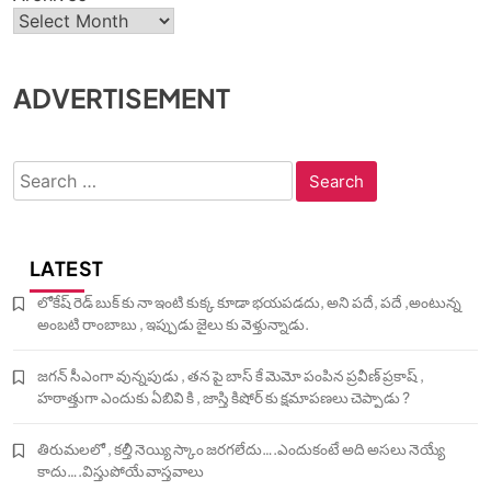
ADVERTISEMENT
Search
for:
LATEST
లోకేష్ రెడ్ బుక్ కు నా ఇంటి కుక్క కూడా భయపడదు, అని పదే, పదే ,అంటున్న
అంబటి రాంబాబు , ఇప్పుడు జైలు కు వెళ్తున్నాడు.
జగన్ సీఎంగా వున్నపుడు , తన పై బాస్ కే మెమో పంపిన ప్రవీణ్ ప్రకాష్ ,
హఠాత్తుగా ఎందుకు ఏబివి కి , జాస్తి కిషోర్ కు క్షమాపణలు చెప్పాడు ?
తిరుమలలో , కల్తీ నెయ్యి స్కాం జరగలేదు….ఎందుకంటే అది అసలు నెయ్యే
కాదు….విస్తుపోయే వాస్తవాలు