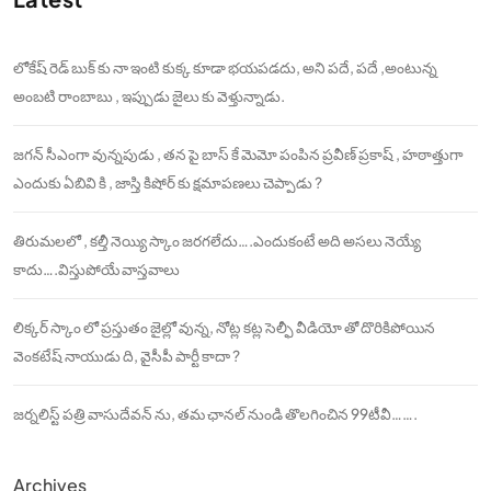
లోకేష్ రెడ్ బుక్ కు నా ఇంటి కుక్క కూడా భయపడదు, అని పదే, పదే ,అంటున్న
అంబటి రాంబాబు , ఇప్పుడు జైలు కు వెళ్తున్నాడు.
జగన్ సీఎంగా వున్నపుడు , తన పై బాస్ కే మెమో పంపిన ప్రవీణ్ ప్రకాష్ , హఠాత్తుగా
ఎందుకు ఏబివి కి , జాస్తి కిషోర్ కు క్షమాపణలు చెప్పాడు ?
తిరుమలలో , కల్తీ నెయ్యి స్కాం జరగలేదు….ఎందుకంటే అది అసలు నెయ్యే
కాదు….విస్తుపోయే వాస్తవాలు
లిక్కర్ స్కాం లో ప్రస్తుతం జైల్లో వున్న, నోట్ల కట్ల సెల్ఫీ వీడియో తో దొరికిపోయిన
వెంకటేష్ నాయుడు ది, వైసీపీ పార్టీ కాదా ?
జర్నలిస్ట్ పత్రి వాసుదేవన్ ను, తమ ఛానల్ నుండి తొలగించిన 99టీవీ…….
Archives