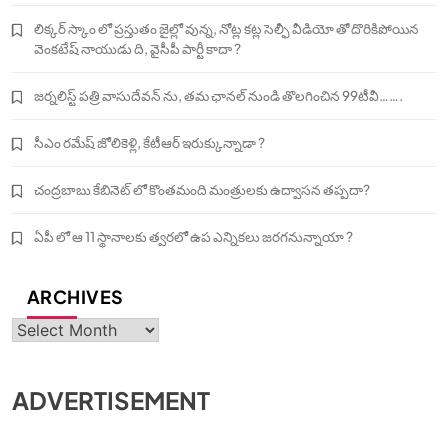
లిక్కర్ స్కాం లో ప్రస్తుతం జైల్లో వున్న, నోట్ల కట్ల సెల్ఫీ వీడియో తో దొరికిపోయిన
వెంకటేష్ నాయుడు ది, వైసీపీ పార్టీ కాదా ?
జర్నలిస్ట్ పత్రి వాసుదేవన్ ను, తమ ఛానల్ నుండి తొలగించిన 99టీవీ…….
సీఎం రమేష్ జోలికెళ్లి, కేటీఆర్ ఇరుక్కున్నాడా ?
చంద్రబాబు కేబినెట్ లో కొంతమంది మంత్రులకు ఉద్వాసన తప్పదా?
ఏపీ లో ఆ 11 స్థానాలకు త్వరలో ఉప ఎన్నికలు జరగనున్నాయా ?
ARCHIVES
Archives
ADVERTISEMENT