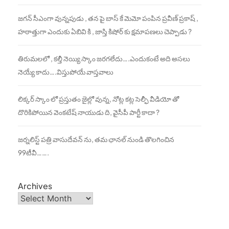
జగన్ సీఎంగా వున్నపుడు , తన పై బాస్ కే మెమో పంపిన ప్రవీణ్ ప్రకాష్ ,
హఠాత్తుగా ఎందుకు ఏబివి కి , జాస్తి కిషోర్ కు క్షమాపణలు చెప్పాడు ?
తిరుమలలో , కల్తీ నెయ్యి స్కాం జరగలేదు….ఎందుకంటే అది అసలు
నెయ్యే కాదు….విస్తుపోయే వాస్తవాలు
లిక్కర్ స్కాం లో ప్రస్తుతం జైల్లో వున్న, నోట్ల కట్ల సెల్ఫీ వీడియో తో
దొరికిపోయిన వెంకటేష్ నాయుడు ది, వైసీపీ పార్టీ కాదా ?
జర్నలిస్ట్ పత్రి వాసుదేవన్ ను, తమ ఛానల్ నుండి తొలగించిన
99టీవీ…….
Archives