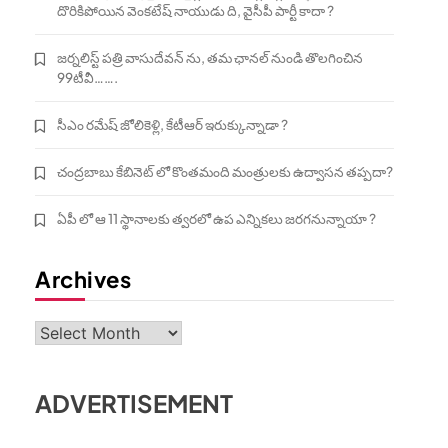
దొరికిపోయిన వెంకటేష్ నాయుడు ది, వైసీపీ పార్టీ కాదా ?
జర్నలిస్ట్ పత్రి వాసుదేవన్ ను, తమ ఛానల్ నుండి తొలగించిన
99టీవీ…….
సీఎం రమేష్ జోలికెళ్లి, కేటీఆర్ ఇరుక్కున్నాడా ?
చంద్రబాబు కేబినెట్ లో కొంతమంది మంత్రులకు ఉద్వాసన తప్పదా?
ఏపీ లో ఆ 11 స్థానాలకు త్వరలో ఉప ఎన్నికలు జరగనున్నాయా ?
Archives
Archives
ADVERTISEMENT