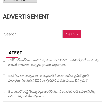
ADVERTISEMENT
Search
for:
LATEST
లోకేష్ రెడ్ బుక్ కు నా ఇంటి కుక్క కూడా భయపడదు, అని పదే, పదే ,అంటున్న
అంబటి రాంబాబు , ఇప్పుడు జైలు కు వెళ్తున్నాడు.
జగన్ సీఎంగా వున్నపుడు , తన పై బాస్ కే మెమో పంపిన ప్రవీణ్ ప్రకాష్ ,
హఠాత్తుగా ఎందుకు ఏబివి కి , జాస్తి కిషోర్ కు క్షమాపణలు చెప్పాడు ?
తిరుమలలో , కల్తీ నెయ్యి స్కాం జరగలేదు….ఎందుకంటే అది అసలు నెయ్యే
కాదు….విస్తుపోయే వాస్తవాలు