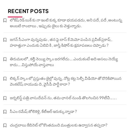
RECENT POSTS
లోకేష్ రెడ్ బుక్ కు నా ఇంటి కుక్క కూడా భయపడదు, అని పదే, పదే ,అంటున్న
అంబటి రాంబాబు , ఇప్పుడు జైలు కు వెళ్తున్నాడు.
జగన్ సీఎంగా వున్నపుడు , తన పై బాస్ కే మెమో పంపిన ప్రవీణ్ ప్రకాష్ ,
హఠాత్తుగా ఎందుకు ఏబివి కి , జాస్తి కిషోర్ కు క్షమాపణలు చెప్పాడు ?
తిరుమలలో , కల్తీ నెయ్యి స్కాం జరగలేదు….ఎందుకంటే అది అసలు నెయ్యే
కాదు….విస్తుపోయే వాస్తవాలు
లిక్కర్ స్కాం లో ప్రస్తుతం జైల్లో వున్న, నోట్ల కట్ల సెల్ఫీ వీడియో తో దొరికిపోయిన
వెంకటేష్ నాయుడు ది, వైసీపీ పార్టీ కాదా ?
జర్నలిస్ట్ పత్రి వాసుదేవన్ ను, తమ ఛానల్ నుండి తొలగించిన 99టీవీ…….
సీఎం రమేష్ జోలికెళ్లి, కేటీఆర్ ఇరుక్కున్నాడా ?
చంద్రబాబు కేబినెట్ లో కొంతమంది మంత్రులకు ఉద్వాసన తప్పదా?