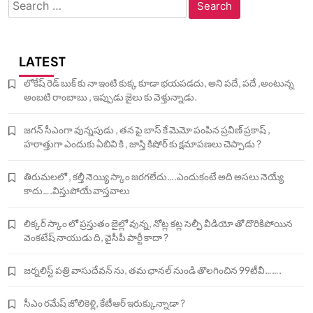
Search
for:
LATEST
లోకేష్ రెడ్ బుక్ కు నా ఇంటి కుక్క కూడా భయపడదు, అని పదే, పదే ,అంటున్న
అంబటి రాంబాబు , ఇప్పుడు జైలు కు వెళ్తున్నాడు.
జగన్ సీఎంగా వున్నపుడు , తన పై బాస్ కే మెమో పంపిన ప్రవీణ్ ప్రకాష్ ,
హఠాత్తుగా ఎందుకు ఏబివి కి , జాస్తి కిషోర్ కు క్షమాపణలు చెప్పాడు ?
తిరుమలలో , కల్తీ నెయ్యి స్కాం జరగలేదు….ఎందుకంటే అది అసలు నెయ్యే
కాదు….విస్తుపోయే వాస్తవాలు
లిక్కర్ స్కాం లో ప్రస్తుతం జైల్లో వున్న, నోట్ల కట్ల సెల్ఫీ వీడియో తో దొరికిపోయిన
వెంకటేష్ నాయుడు ది, వైసీపీ పార్టీ కాదా ?
జర్నలిస్ట్ పత్రి వాసుదేవన్ ను, తమ ఛానల్ నుండి తొలగించిన 99టీవీ…….
సీఎం రమేష్ జోలికెళ్లి, కేటీఆర్ ఇరుక్కున్నాడా ?