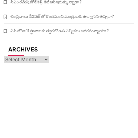
సీఎం రమేష్ జోలికెళ్లి, కేటీఆర్ ఇరుక్కున్నాడా ?
చంద్రబాబు కేబినెట్ లో కొంతమంది మంత్రులకు ఉద్వాసన తప్పదా?
ఏపీ లో ఆ 11 స్థానాలకు త్వరలో ఉప ఎన్నికలు జరగనున్నాయా ?
ARCHIVES
Archives