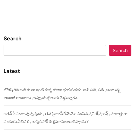
Search
Search
Latest
లోకేష్ రెడ్ బుక్ కు నా ఇంటి కుక్క కూడా భయపడదు, అని పదే, పదే ,అంటున్న
అంబటి రాంబాబు , ఇప్పుడు జైలు కు వెళ్తున్నాడు.
జగన్ సీఎంగా వున్నపుడు , తన పై బాస్ కే మెమో పంపిన ప్రవీణ్ ప్రకాష్ , హఠాత్తుగా
ఎందుకు ఏబివి కి , జాస్తి కిషోర్ కు క్షమాపణలు చెప్పాడు ?