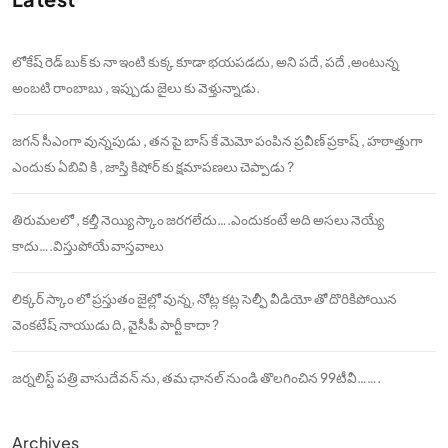
లోకేష్ రెడ్ బుక్ కు నా ఇంటి కుక్క కూడా భయపడదు, అని పదే, పదే ,అంటున్న
అంబటి రాంబాబు , ఇప్పుడు జైలు కు వెళ్తున్నాడు.
జగన్ సీఎంగా వున్నపుడు , తన పై బాస్ కే మెమో పంపిన ప్రవీణ్ ప్రకాష్ , హఠాత్తుగా
ఎందుకు ఏబివి కి , జాస్తి కిషోర్ కు క్షమాపణలు చెప్పాడు ?
తిరుమలలో , కల్తీ నెయ్యి స్కాం జరగలేదు….ఎందుకంటే అది అసలు నెయ్యే
కాదు….విస్తుపోయే వాస్తవాలు
లిక్కర్ స్కాం లో ప్రస్తుతం జైల్లో వున్న, నోట్ల కట్ల సెల్ఫీ వీడియో తో దొరికిపోయిన
వెంకటేష్ నాయుడు ది, వైసీపీ పార్టీ కాదా ?
జర్నలిస్ట్ పత్రి వాసుదేవన్ ను, తమ ఛానల్ నుండి తొలగించిన 99టీవీ…….
Archives