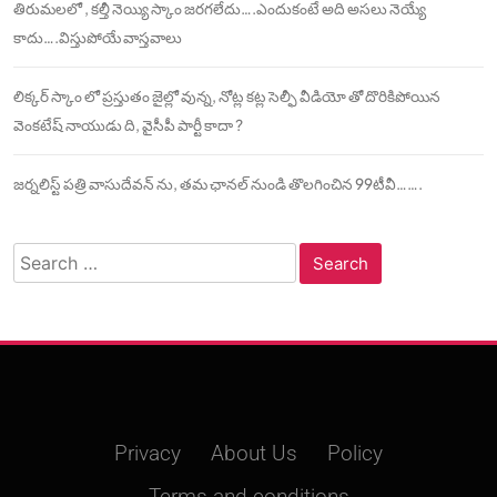
తిరుమలలో , కల్తీ నెయ్యి స్కాం జరగలేదు….ఎందుకంటే అది అసలు నెయ్యే
కాదు….విస్తుపోయే వాస్తవాలు
లిక్కర్ స్కాం లో ప్రస్తుతం జైల్లో వున్న, నోట్ల కట్ల సెల్ఫీ వీడియో తో దొరికిపోయిన
వెంకటేష్ నాయుడు ది, వైసీపీ పార్టీ కాదా ?
జర్నలిస్ట్ పత్రి వాసుదేవన్ ను, తమ ఛానల్ నుండి తొలగించిన 99టీవీ…….
Search
for:
Privacy
About Us
Policy