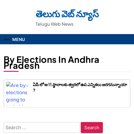
Skip
to
తెలుగు వెబ్ న్యూస్
content
Telugu Web News
MENU
By Elections In Andhra
Pradesh
ఏపీ లో ఆ 11 స్థానాలకు త్వరలో ఉప ఎన్నికలు జరగనున్నాయా
?
Search
for: