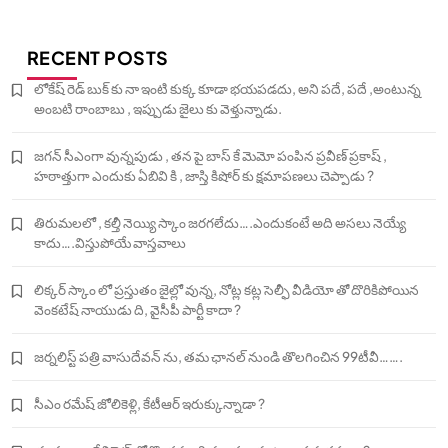
RECENT POSTS
లోకేష్ రెడ్ బుక్ కు నా ఇంటి కుక్క కూడా భయపడదు, అని పదే, పదే ,అంటున్న
అంబటి రాంబాబు , ఇప్పుడు జైలు కు వెళ్తున్నాడు.
జగన్ సీఎంగా వున్నపుడు , తన పై బాస్ కే మెమో పంపిన ప్రవీణ్ ప్రకాష్ ,
హఠాత్తుగా ఎందుకు ఏబివి కి , జాస్తి కిషోర్ కు క్షమాపణలు చెప్పాడు ?
తిరుమలలో , కల్తీ నెయ్యి స్కాం జరగలేదు….ఎందుకంటే అది అసలు నెయ్యే
కాదు….విస్తుపోయే వాస్తవాలు
లిక్కర్ స్కాం లో ప్రస్తుతం జైల్లో వున్న, నోట్ల కట్ల సెల్ఫీ వీడియో తో దొరికిపోయిన
వెంకటేష్ నాయుడు ది, వైసీపీ పార్టీ కాదా ?
జర్నలిస్ట్ పత్రి వాసుదేవన్ ను, తమ ఛానల్ నుండి తొలగించిన 99టీవీ…….
సీఎం రమేష్ జోలికెళ్లి, కేటీఆర్ ఇరుక్కున్నాడా ?