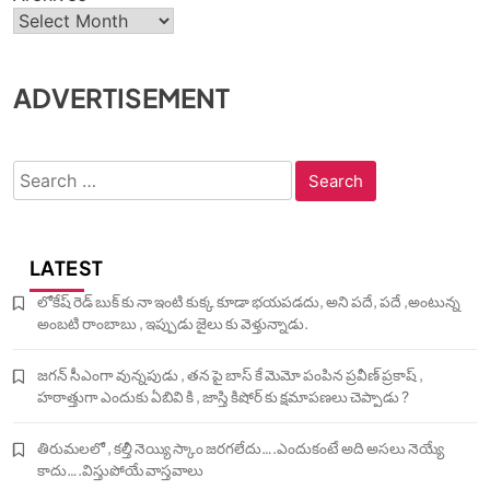
ADVERTISEMENT
Search
for:
LATEST
లోకేష్ రెడ్ బుక్ కు నా ఇంటి కుక్క కూడా భయపడదు, అని పదే, పదే ,అంటున్న
అంబటి రాంబాబు , ఇప్పుడు జైలు కు వెళ్తున్నాడు.
జగన్ సీఎంగా వున్నపుడు , తన పై బాస్ కే మెమో పంపిన ప్రవీణ్ ప్రకాష్ ,
హఠాత్తుగా ఎందుకు ఏబివి కి , జాస్తి కిషోర్ కు క్షమాపణలు చెప్పాడు ?
తిరుమలలో , కల్తీ నెయ్యి స్కాం జరగలేదు….ఎందుకంటే అది అసలు నెయ్యే
కాదు….విస్తుపోయే వాస్తవాలు