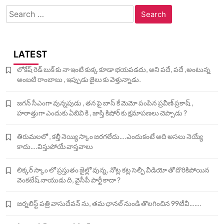
Search
for:
LATEST
లోకేష్ రెడ్ బుక్ కు నా ఇంటి కుక్క కూడా భయపడదు, అని పదే, పదే ,అంటున్న
అంబటి రాంబాబు , ఇప్పుడు జైలు కు వెళ్తున్నాడు.
జగన్ సీఎంగా వున్నపుడు , తన పై బాస్ కే మెమో పంపిన ప్రవీణ్ ప్రకాష్ ,
హఠాత్తుగా ఎందుకు ఏబివి కి , జాస్తి కిషోర్ కు క్షమాపణలు చెప్పాడు ?
తిరుమలలో , కల్తీ నెయ్యి స్కాం జరగలేదు….ఎందుకంటే అది అసలు నెయ్యే
కాదు….విస్తుపోయే వాస్తవాలు
లిక్కర్ స్కాం లో ప్రస్తుతం జైల్లో వున్న, నోట్ల కట్ల సెల్ఫీ వీడియో తో దొరికిపోయిన
వెంకటేష్ నాయుడు ది, వైసీపీ పార్టీ కాదా ?
జర్నలిస్ట్ పత్రి వాసుదేవన్ ను, తమ ఛానల్ నుండి తొలగించిన 99టీవీ…….