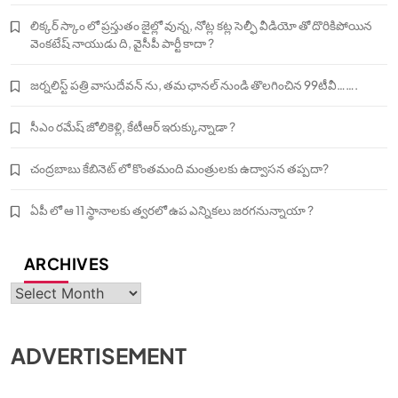
లిక్కర్ స్కాం లో ప్రస్తుతం జైల్లో వున్న, నోట్ల కట్ల సెల్ఫీ వీడియో తో దొరికిపోయిన
వెంకటేష్ నాయుడు ది, వైసీపీ పార్టీ కాదా ?
జర్నలిస్ట్ పత్రి వాసుదేవన్ ను, తమ ఛానల్ నుండి తొలగించిన 99టీవీ…….
సీఎం రమేష్ జోలికెళ్లి, కేటీఆర్ ఇరుక్కున్నాడా ?
చంద్రబాబు కేబినెట్ లో కొంతమంది మంత్రులకు ఉద్వాసన తప్పదా?
ఏపీ లో ఆ 11 స్థానాలకు త్వరలో ఉప ఎన్నికలు జరగనున్నాయా ?
ARCHIVES
Archives
ADVERTISEMENT