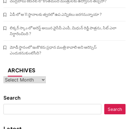
చంద్రబాబు కేబినెట్ లో కొంతమంది మంత్రులకు ఉద్వాసన తప్పదా?
ఏపీ లో ఆ 11 స్థానాలకు త్వరలో ఉప ఎన్నికలు జరగనున్నాయా ?
లిక్కర్ స్కాం లో అరెస్ట్ అయిన వైసీపీ ఎంపీ, మిధున్ రెడ్డి పాత్రను, సిట్ ఎలా
నిర్ధారించింది ?
మోడీ స్థానంలో ఇంకొకరు ప్రధాన మంత్రి కావాలి అని ఆరెస్సెస్‌
ఎందుకనుకుంటోంది?
ARCHIVES
Archives
Search
Search
Latest