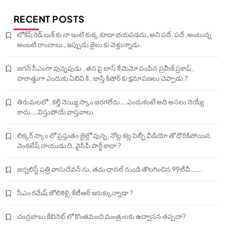
RECENT POSTS
లోకేష్ రెడ్ బుక్ కు నా ఇంటి కుక్క కూడా భయపడదు, అని పదే, పదే ,అంటున్న
అంబటి రాంబాబు , ఇప్పుడు జైలు కు వెళ్తున్నాడు.
జగన్ సీఎంగా వున్నపుడు , తన పై బాస్ కే మెమో పంపిన ప్రవీణ్ ప్రకాష్ ,
హఠాత్తుగా ఎందుకు ఏబివి కి , జాస్తి కిషోర్ కు క్షమాపణలు చెప్పాడు ?
తిరుమలలో , కల్తీ నెయ్యి స్కాం జరగలేదు….ఎందుకంటే అది అసలు నెయ్యే
కాదు….విస్తుపోయే వాస్తవాలు
లిక్కర్ స్కాం లో ప్రస్తుతం జైల్లో వున్న, నోట్ల కట్ల సెల్ఫీ వీడియో తో దొరికిపోయిన
వెంకటేష్ నాయుడు ది, వైసీపీ పార్టీ కాదా ?
జర్నలిస్ట్ పత్రి వాసుదేవన్ ను, తమ ఛానల్ నుండి తొలగించిన 99టీవీ…….
సీఎం రమేష్ జోలికెళ్లి, కేటీఆర్ ఇరుక్కున్నాడా ?
చంద్రబాబు కేబినెట్ లో కొంతమంది మంత్రులకు ఉద్వాసన తప్పదా?