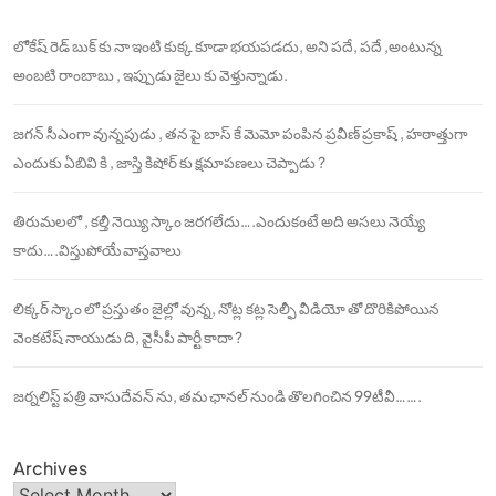
లోకేష్ రెడ్ బుక్ కు నా ఇంటి కుక్క కూడా భయపడదు, అని పదే, పదే ,అంటున్న
అంబటి రాంబాబు , ఇప్పుడు జైలు కు వెళ్తున్నాడు.
జగన్ సీఎంగా వున్నపుడు , తన పై బాస్ కే మెమో పంపిన ప్రవీణ్ ప్రకాష్ , హఠాత్తుగా
ఎందుకు ఏబివి కి , జాస్తి కిషోర్ కు క్షమాపణలు చెప్పాడు ?
తిరుమలలో , కల్తీ నెయ్యి స్కాం జరగలేదు….ఎందుకంటే అది అసలు నెయ్యే
కాదు….విస్తుపోయే వాస్తవాలు
లిక్కర్ స్కాం లో ప్రస్తుతం జైల్లో వున్న, నోట్ల కట్ల సెల్ఫీ వీడియో తో దొరికిపోయిన
వెంకటేష్ నాయుడు ది, వైసీపీ పార్టీ కాదా ?
జర్నలిస్ట్ పత్రి వాసుదేవన్ ను, తమ ఛానల్ నుండి తొలగించిన 99టీవీ…….
Archives