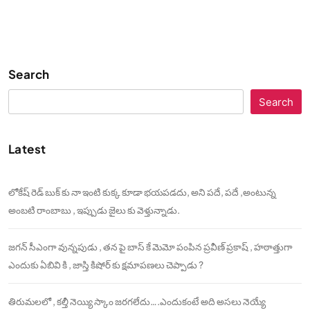
Search
Search
Latest
లోకేష్ రెడ్ బుక్ కు నా ఇంటి కుక్క కూడా భయపడదు, అని పదే, పదే ,అంటున్న
అంబటి రాంబాబు , ఇప్పుడు జైలు కు వెళ్తున్నాడు.
జగన్ సీఎంగా వున్నపుడు , తన పై బాస్ కే మెమో పంపిన ప్రవీణ్ ప్రకాష్ , హఠాత్తుగా
ఎందుకు ఏబివి కి , జాస్తి కిషోర్ కు క్షమాపణలు చెప్పాడు ?
తిరుమలలో , కల్తీ నెయ్యి స్కాం జరగలేదు….ఎందుకంటే అది అసలు నెయ్యే