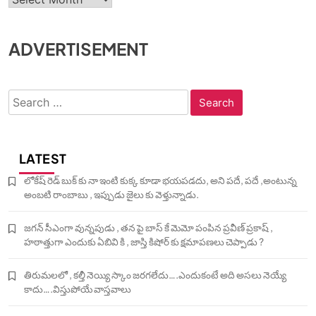
ADVERTISEMENT
Search
for:
LATEST
లోకేష్ రెడ్ బుక్ కు నా ఇంటి కుక్క కూడా భయపడదు, అని పదే, పదే ,అంటున్న
అంబటి రాంబాబు , ఇప్పుడు జైలు కు వెళ్తున్నాడు.
జగన్ సీఎంగా వున్నపుడు , తన పై బాస్ కే మెమో పంపిన ప్రవీణ్ ప్రకాష్ ,
హఠాత్తుగా ఎందుకు ఏబివి కి , జాస్తి కిషోర్ కు క్షమాపణలు చెప్పాడు ?
తిరుమలలో , కల్తీ నెయ్యి స్కాం జరగలేదు….ఎందుకంటే అది అసలు నెయ్యే
కాదు….విస్తుపోయే వాస్తవాలు