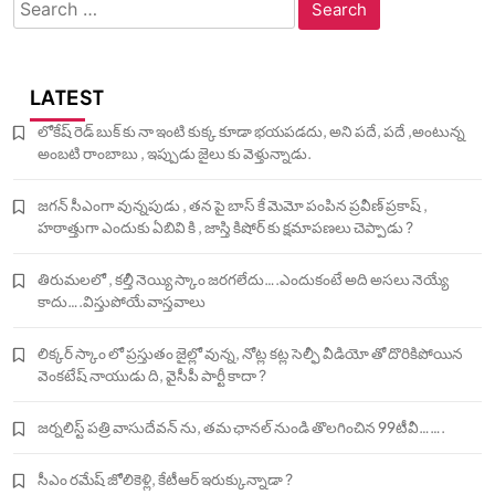
Search
for:
LATEST
లోకేష్ రెడ్ బుక్ కు నా ఇంటి కుక్క కూడా భయపడదు, అని పదే, పదే ,అంటున్న
అంబటి రాంబాబు , ఇప్పుడు జైలు కు వెళ్తున్నాడు.
జగన్ సీఎంగా వున్నపుడు , తన పై బాస్ కే మెమో పంపిన ప్రవీణ్ ప్రకాష్ ,
హఠాత్తుగా ఎందుకు ఏబివి కి , జాస్తి కిషోర్ కు క్షమాపణలు చెప్పాడు ?
తిరుమలలో , కల్తీ నెయ్యి స్కాం జరగలేదు….ఎందుకంటే అది అసలు నెయ్యే
కాదు….విస్తుపోయే వాస్తవాలు
లిక్కర్ స్కాం లో ప్రస్తుతం జైల్లో వున్న, నోట్ల కట్ల సెల్ఫీ వీడియో తో దొరికిపోయిన
వెంకటేష్ నాయుడు ది, వైసీపీ పార్టీ కాదా ?
జర్నలిస్ట్ పత్రి వాసుదేవన్ ను, తమ ఛానల్ నుండి తొలగించిన 99టీవీ…….
సీఎం రమేష్ జోలికెళ్లి, కేటీఆర్ ఇరుక్కున్నాడా ?