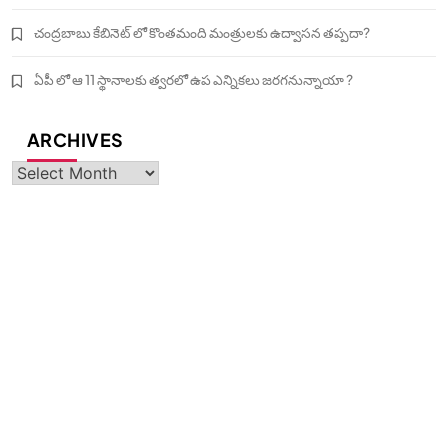
చంద్రబాబు కేబినెట్ లో కొంతమంది మంత్రులకు ఉద్వాసన తప్పదా?
ఏపీ లో ఆ 11 స్థానాలకు త్వరలో ఉప ఎన్నికలు జరగనున్నాయా ?
ARCHIVES
Archives