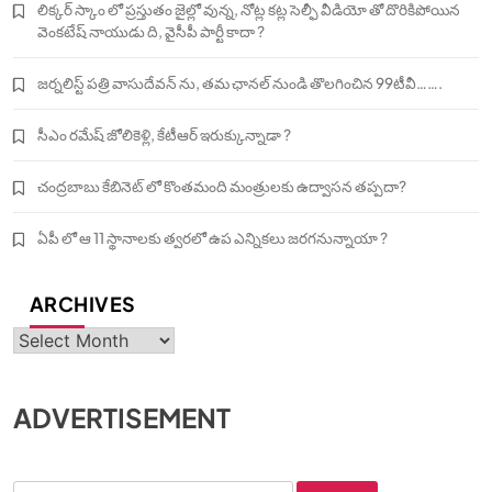
లిక్కర్ స్కాం లో ప్రస్తుతం జైల్లో వున్న, నోట్ల కట్ల సెల్ఫీ వీడియో తో దొరికిపోయిన
వెంకటేష్ నాయుడు ది, వైసీపీ పార్టీ కాదా ?
జర్నలిస్ట్ పత్రి వాసుదేవన్ ను, తమ ఛానల్ నుండి తొలగించిన 99టీవీ…….
సీఎం రమేష్ జోలికెళ్లి, కేటీఆర్ ఇరుక్కున్నాడా ?
చంద్రబాబు కేబినెట్ లో కొంతమంది మంత్రులకు ఉద్వాసన తప్పదా?
ఏపీ లో ఆ 11 స్థానాలకు త్వరలో ఉప ఎన్నికలు జరగనున్నాయా ?
ARCHIVES
Archives
ADVERTISEMENT