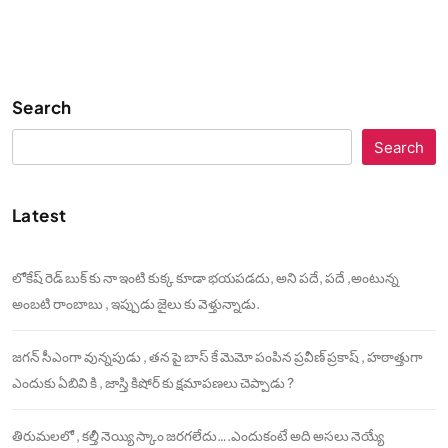
Search
Search
Latest
లోకేష్ రెడ్ బుక్ కు నా ఇంటి కుక్క కూడా భయపడదు, అని పదే, పదే ,అంటున్న
అంబటి రాంబాబు , ఇప్పుడు జైలు కు వెళ్తున్నాడు.
జగన్ సీఎంగా వున్నపుడు , తన పై బాస్ కే మెమో పంపిన ప్రవీణ్ ప్రకాష్ , హఠాత్తుగా
ఎందుకు ఏబివి కి , జాస్తి కిషోర్ కు క్షమాపణలు చెప్పాడు ?
తిరుమలలో , కల్తీ నెయ్యి స్కాం జరగలేదు….ఎందుకంటే అది అసలు నెయ్యే