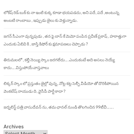
లోకేష్ రెడ్ బుక్ కు నా ఇంటి కుక్క కూడా భయపడదు, అని పదే, పదే ,అంటున్న
అంబటి రాంబాబు , ఇప్పుడు జైలు కు వెళ్తున్నాడు.
జగన్ సీఎంగా వున్నపుడు , తన పై బాస్ కే మెమో పంపిన ప్రవీణ్ ప్రకాష్ , హఠాత్తుగా
ఎందుకు ఏబివి కి , జాస్తి కిషోర్ కు క్షమాపణలు చెప్పాడు ?
తిరుమలలో , కల్తీ నెయ్యి స్కాం జరగలేదు….ఎందుకంటే అది అసలు నెయ్యే
కాదు….విస్తుపోయే వాస్తవాలు
లిక్కర్ స్కాం లో ప్రస్తుతం జైల్లో వున్న, నోట్ల కట్ల సెల్ఫీ వీడియో తో దొరికిపోయిన
వెంకటేష్ నాయుడు ది, వైసీపీ పార్టీ కాదా ?
జర్నలిస్ట్ పత్రి వాసుదేవన్ ను, తమ ఛానల్ నుండి తొలగించిన 99టీవీ…….
Archives