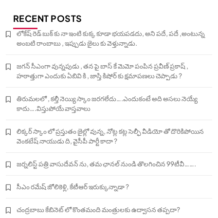
RECENT POSTS
లోకేష్ రెడ్ బుక్ కు నా ఇంటి కుక్క కూడా భయపడదు, అని పదే, పదే ,అంటున్న
అంబటి రాంబాబు , ఇప్పుడు జైలు కు వెళ్తున్నాడు.
జగన్ సీఎంగా వున్నపుడు , తన పై బాస్ కే మెమో పంపిన ప్రవీణ్ ప్రకాష్ ,
హఠాత్తుగా ఎందుకు ఏబివి కి , జాస్తి కిషోర్ కు క్షమాపణలు చెప్పాడు ?
తిరుమలలో , కల్తీ నెయ్యి స్కాం జరగలేదు….ఎందుకంటే అది అసలు నెయ్యే
కాదు….విస్తుపోయే వాస్తవాలు
లిక్కర్ స్కాం లో ప్రస్తుతం జైల్లో వున్న, నోట్ల కట్ల సెల్ఫీ వీడియో తో దొరికిపోయిన
వెంకటేష్ నాయుడు ది, వైసీపీ పార్టీ కాదా ?
జర్నలిస్ట్ పత్రి వాసుదేవన్ ను, తమ ఛానల్ నుండి తొలగించిన 99టీవీ…….
సీఎం రమేష్ జోలికెళ్లి, కేటీఆర్ ఇరుక్కున్నాడా ?
చంద్రబాబు కేబినెట్ లో కొంతమంది మంత్రులకు ఉద్వాసన తప్పదా?