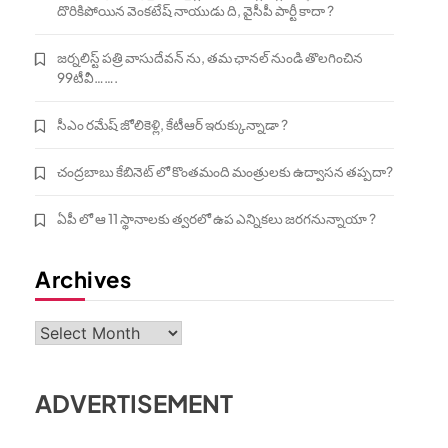
దొరికిపోయిన వెంకటేష్ నాయుడు ది, వైసీపీ పార్టీ కాదా ?
జర్నలిస్ట్ పత్రి వాసుదేవన్ ను, తమ ఛానల్ నుండి తొలగించిన
99టీవీ…….
సీఎం రమేష్ జోలికెళ్లి, కేటీఆర్ ఇరుక్కున్నాడా ?
చంద్రబాబు కేబినెట్ లో కొంతమంది మంత్రులకు ఉద్వాసన తప్పదా?
ఏపీ లో ఆ 11 స్థానాలకు త్వరలో ఉప ఎన్నికలు జరగనున్నాయా ?
Archives
Archives
ADVERTISEMENT