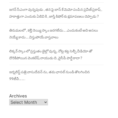
జగన్ సీఎంగా వున్నపుడు , తన పై బాస్ కే మెమో పంపిన ప్రవీణ్ ప్రకాష్ ,
హఠాత్తుగా ఎందుకు ఏబివి కి , జాస్తి కిషోర్ కు క్షమాపణలు చెప్పాడు ?
తిరుమలలో , కల్తీ నెయ్యి స్కాం జరగలేదు….ఎందుకంటే అది అసలు
నెయ్యే కాదు….విస్తుపోయే వాస్తవాలు
లిక్కర్ స్కాం లో ప్రస్తుతం జైల్లో వున్న, నోట్ల కట్ల సెల్ఫీ వీడియో తో
దొరికిపోయిన వెంకటేష్ నాయుడు ది, వైసీపీ పార్టీ కాదా ?
జర్నలిస్ట్ పత్రి వాసుదేవన్ ను, తమ ఛానల్ నుండి తొలగించిన
99టీవీ…….
Archives