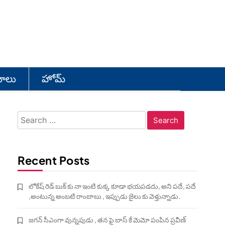
యోలు
హోమ్
Search
for:
Recent Posts
లోకేష్ రెడ్ బుక్ కు నా ఇంటి కుక్క కూడా భయపడదు, అని పదే, పదే
,అంటున్న అంబటి రాంబాబు , ఇప్పుడు జైలు కు వెళ్తున్నాడు.
జగన్ సీఎంగా వున్నపుడు , తన పై బాస్ కే మెమో పంపిన ప్రవీణ్