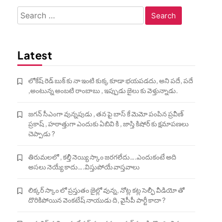
Search
for:
Latest
లోకేష్ రెడ్ బుక్ కు నా ఇంటి కుక్క కూడా భయపడదు, అని పదే, పదే
,అంటున్న అంబటి రాంబాబు , ఇప్పుడు జైలు కు వెళ్తున్నాడు.
జగన్ సీఎంగా వున్నపుడు , తన పై బాస్ కే మెమో పంపిన ప్రవీణ్
ప్రకాష్ , హఠాత్తుగా ఎందుకు ఏబివి కి , జాస్తి కిషోర్ కు క్షమాపణలు
చెప్పాడు ?
తిరుమలలో , కల్తీ నెయ్యి స్కాం జరగలేదు….ఎందుకంటే అది
అసలు నెయ్యే కాదు….విస్తుపోయే వాస్తవాలు
లిక్కర్ స్కాం లో ప్రస్తుతం జైల్లో వున్న, నోట్ల కట్ల సెల్ఫీ వీడియో తో
దొరికిపోయిన వెంకటేష్ నాయుడు ది, వైసీపీ పార్టీ కాదా ?