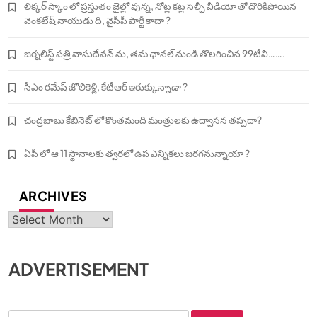
లిక్కర్ స్కాం లో ప్రస్తుతం జైల్లో వున్న, నోట్ల కట్ల సెల్ఫీ వీడియో తో దొరికిపోయిన
వెంకటేష్ నాయుడు ది, వైసీపీ పార్టీ కాదా ?
జర్నలిస్ట్ పత్రి వాసుదేవన్ ను, తమ ఛానల్ నుండి తొలగించిన 99టీవీ…….
సీఎం రమేష్ జోలికెళ్లి, కేటీఆర్ ఇరుక్కున్నాడా ?
చంద్రబాబు కేబినెట్ లో కొంతమంది మంత్రులకు ఉద్వాసన తప్పదా?
ఏపీ లో ఆ 11 స్థానాలకు త్వరలో ఉప ఎన్నికలు జరగనున్నాయా ?
ARCHIVES
Archives
ADVERTISEMENT