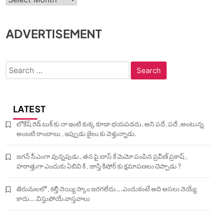
ADVERTISEMENT
Search
for:
LATEST
లోకేష్ రెడ్ బుక్ కు నా ఇంటి కుక్క కూడా భయపడదు, అని పదే, పదే ,అంటున్న
అంబటి రాంబాబు , ఇప్పుడు జైలు కు వెళ్తున్నాడు.
జగన్ సీఎంగా వున్నపుడు , తన పై బాస్ కే మెమో పంపిన ప్రవీణ్ ప్రకాష్ ,
హఠాత్తుగా ఎందుకు ఏబివి కి , జాస్తి కిషోర్ కు క్షమాపణలు చెప్పాడు ?
తిరుమలలో , కల్తీ నెయ్యి స్కాం జరగలేదు….ఎందుకంటే అది అసలు నెయ్యే
కాదు….విస్తుపోయే వాస్తవాలు