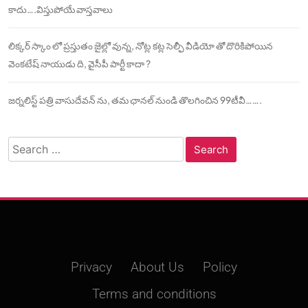
కాదు….విస్తుపోయే వాస్తవాలు
లిక్కర్ స్కాం లో ప్రస్తుతం జైల్లో వున్న, నోట్ల కట్ల సెల్ఫీ వీడియో తో దొరికిపోయిన
వెంకటేష్ నాయుడు ది, వైసీపీ పార్టీ కాదా ?
జర్నలిస్ట్ పత్రి వాసుదేవన్ ను, తమ ఛానల్ నుండి తొలగించిన 99టీవీ…….
Search
for:
Privacy
About Us
Policy
Terms and conditions