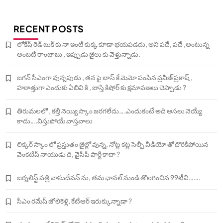
RECENT POSTS
లోకేష్ రెడ్ బుక్ కు నా ఇంటి కుక్క కూడా భయపడదు, అని పదే, పదే ,అంటున్న
అంబటి రాంబాబు , ఇప్పుడు జైలు కు వెళ్తున్నాడు.
జగన్ సీఎంగా వున్నపుడు , తన పై బాస్ కే మెమో పంపిన ప్రవీణ్ ప్రకాష్ ,
హఠాత్తుగా ఎందుకు ఏబివి కి , జాస్తి కిషోర్ కు క్షమాపణలు చెప్పాడు ?
తిరుమలలో , కల్తీ నెయ్యి స్కాం జరగలేదు….ఎందుకంటే అది అసలు నెయ్యే
కాదు….విస్తుపోయే వాస్తవాలు
లిక్కర్ స్కాం లో ప్రస్తుతం జైల్లో వున్న, నోట్ల కట్ల సెల్ఫీ వీడియో తో దొరికిపోయిన
వెంకటేష్ నాయుడు ది, వైసీపీ పార్టీ కాదా ?
జర్నలిస్ట్ పత్రి వాసుదేవన్ ను, తమ ఛానల్ నుండి తొలగించిన 99టీవీ…….
సీఎం రమేష్ జోలికెళ్లి, కేటీఆర్ ఇరుక్కున్నాడా ?