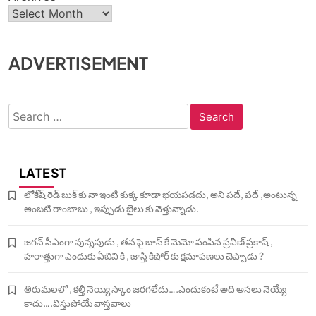
ADVERTISEMENT
Search
for:
LATEST
లోకేష్ రెడ్ బుక్ కు నా ఇంటి కుక్క కూడా భయపడదు, అని పదే, పదే ,అంటున్న
అంబటి రాంబాబు , ఇప్పుడు జైలు కు వెళ్తున్నాడు.
జగన్ సీఎంగా వున్నపుడు , తన పై బాస్ కే మెమో పంపిన ప్రవీణ్ ప్రకాష్ ,
హఠాత్తుగా ఎందుకు ఏబివి కి , జాస్తి కిషోర్ కు క్షమాపణలు చెప్పాడు ?
తిరుమలలో , కల్తీ నెయ్యి స్కాం జరగలేదు….ఎందుకంటే అది అసలు నెయ్యే
కాదు….విస్తుపోయే వాస్తవాలు