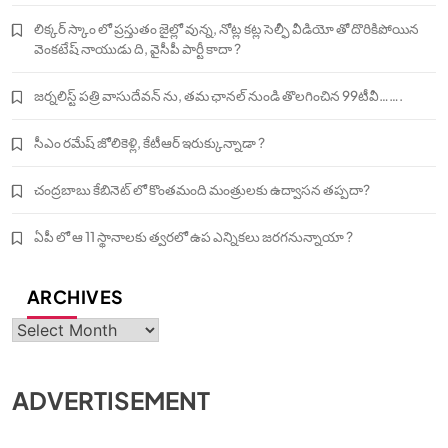
లిక్కర్ స్కాం లో ప్రస్తుతం జైల్లో వున్న, నోట్ల కట్ల సెల్ఫీ వీడియో తో దొరికిపోయిన
వెంకటేష్ నాయుడు ది, వైసీపీ పార్టీ కాదా ?
జర్నలిస్ట్ పత్రి వాసుదేవన్ ను, తమ ఛానల్ నుండి తొలగించిన 99టీవీ…….
సీఎం రమేష్ జోలికెళ్లి, కేటీఆర్ ఇరుక్కున్నాడా ?
చంద్రబాబు కేబినెట్ లో కొంతమంది మంత్రులకు ఉద్వాసన తప్పదా?
ఏపీ లో ఆ 11 స్థానాలకు త్వరలో ఉప ఎన్నికలు జరగనున్నాయా ?
ARCHIVES
Archives
ADVERTISEMENT