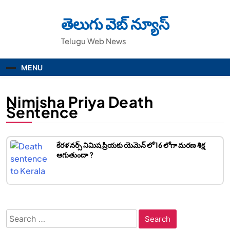
Skip
to
తెలుగు వెబ్ న్యూస్
content
Telugu Web News
MENU
Nimisha Priya Death
Sentence
కేరళ నర్స్ నిమిష ప్రియకు యెమెన్ లో 16 లోగా మరణ శిక్ష
ఆగుతుందా ?
Search
for: