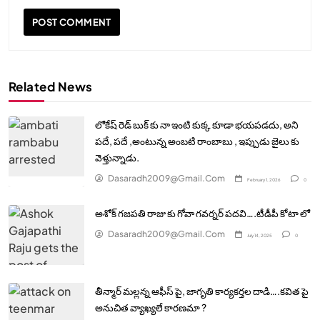
Related News
లోకేష్ రెడ్ బుక్ కు నా ఇంటి కుక్క కూడా భయపడదు, అని
పదే, పదే ,అంటున్న అంబటి రాంబాబు , ఇప్పుడు జైలు కు
వెళ్తున్నాడు.
Dasaradh2009@gmail.com
February 1, 2026
0
అశోక్ గజపతి రాజు కు గోవా గవర్నర్ పదవి….టీడీపీ కోటా లో
Dasaradh2009@gmail.com
July 14, 2025
0
తీన్మార్ మల్లన్న ఆఫీస్ పై, జాగృతి కార్యకర్తల దాడి….కవిత పై
అనుచిత వ్యాఖ్యలే కారణమా ?