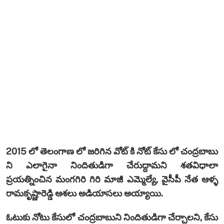
2015 లో తెలంగాణ లో జరిగిన వోట్ కి నోట్ కేసు లో చంద్రబాబు
ని ఎలాగైనా నిందితుడిగా చేరుద్దామని శతవిధాలా
ప్రయత్నించిన మంగగిరి గిరి మాజీ ఎమ్మెల్యే, వైసీపీ నేత ఆళ్ళ
రామకృష్ణారెడ్డి ఆశలు అడియాసలు అయ్యాయి.
ఓటుకు నోటు కేసులో చంద్రబాబుని నిందితుడిగా చేర్చాలని, కేసు