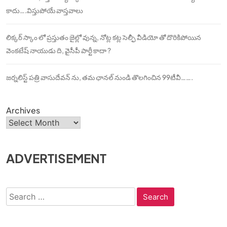
కాదు….విస్తుపోయే వాస్తవాలు
లిక్కర్ స్కాం లో ప్రస్తుతం జైల్లో వున్న, నోట్ల కట్ల సెల్ఫీ వీడియో తో దొరికిపోయిన
వెంకటేష్ నాయుడు ది, వైసీపీ పార్టీ కాదా ?
జర్నలిస్ట్ పత్రి వాసుదేవన్ ను, తమ ఛానల్ నుండి తొలగించిన 99టీవీ…….
Archives
ADVERTISEMENT
Search
for: