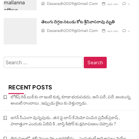
Dasaradh2009@gmail.com
July 13, 2025
0
తెలుగు దిగ్గజ నటుడు కోట శ్రీనివాసరావు మృతి
Dasaradh2009@gmail.com
July 13, 2025
0
Search
for:
RECENT POSTS
లోకేష్ రెడ్ బుక్ కు నా ఇంటి కుక్క కూడా భయపడదు, అని పదే, పదే ,అంటున్న
అంబటి రాంబాబు , ఇప్పుడు జైలు కు వెళ్తున్నాడు.
జగన్ సీఎంగా వున్నపుడు , తన పై బాస్ కే మెమో పంపిన ప్రవీణ్ ప్రకాష్ ,
హఠాత్తుగా ఎందుకు ఏబివి కి , జాస్తి కిషోర్ కు క్షమాపణలు చెప్పాడు ?
తిరుమలలో , కల్తీ నెయ్యి స్కాం జరగలేదు….ఎందుకంటే అది అసలు నెయ్యే