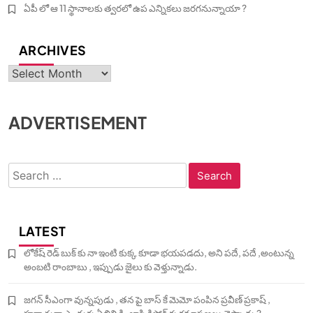
ఏపీ లో ఆ 11 స్థానాలకు త్వరలో ఉప ఎన్నికలు జరగనున్నాయా ?
ARCHIVES
Archives
ADVERTISEMENT
Search
for:
LATEST
లోకేష్ రెడ్ బుక్ కు నా ఇంటి కుక్క కూడా భయపడదు, అని పదే, పదే ,అంటున్న
అంబటి రాంబాబు , ఇప్పుడు జైలు కు వెళ్తున్నాడు.
జగన్ సీఎంగా వున్నపుడు , తన పై బాస్ కే మెమో పంపిన ప్రవీణ్ ప్రకాష్ ,