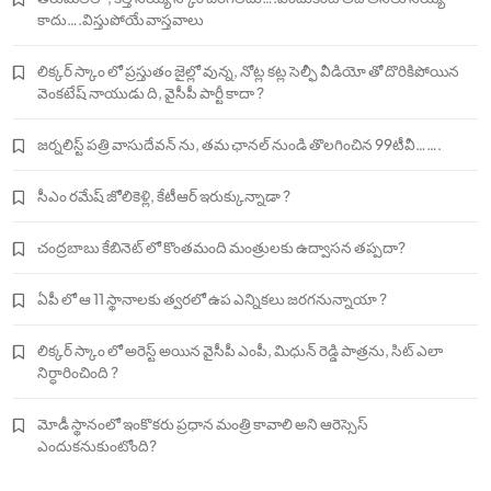
కాదు….విస్తుపోయే వాస్తవాలు
లిక్కర్ స్కాం లో ప్రస్తుతం జైల్లో వున్న, నోట్ల కట్ల సెల్ఫీ వీడియో తో దొరికిపోయిన
వెంకటేష్ నాయుడు ది, వైసీపీ పార్టీ కాదా ?
జర్నలిస్ట్ పత్రి వాసుదేవన్ ను, తమ ఛానల్ నుండి తొలగించిన 99టీవీ…….
సీఎం రమేష్ జోలికెళ్లి, కేటీఆర్ ఇరుక్కున్నాడా ?
చంద్రబాబు కేబినెట్ లో కొంతమంది మంత్రులకు ఉద్వాసన తప్పదా?
ఏపీ లో ఆ 11 స్థానాలకు త్వరలో ఉప ఎన్నికలు జరగనున్నాయా ?
లిక్కర్ స్కాం లో అరెస్ట్ అయిన వైసీపీ ఎంపీ, మిధున్ రెడ్డి పాత్రను, సిట్ ఎలా
నిర్ధారించింది ?
మోడీ స్థానంలో ఇంకొకరు ప్రధాన మంత్రి కావాలి అని ఆరెస్సెస్‌
ఎందుకనుకుంటోంది?