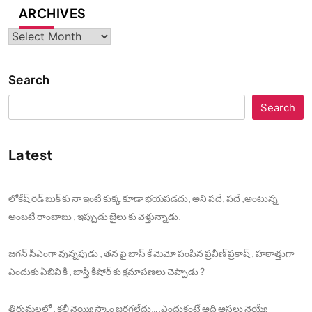
ARCHIVES
Archives
Search
Search
Latest
లోకేష్ రెడ్ బుక్ కు నా ఇంటి కుక్క కూడా భయపడదు, అని పదే, పదే ,అంటున్న
అంబటి రాంబాబు , ఇప్పుడు జైలు కు వెళ్తున్నాడు.
జగన్ సీఎంగా వున్నపుడు , తన పై బాస్ కే మెమో పంపిన ప్రవీణ్ ప్రకాష్ , హఠాత్తుగా
ఎందుకు ఏబివి కి , జాస్తి కిషోర్ కు క్షమాపణలు చెప్పాడు ?
తిరుమలలో , కల్తీ నెయ్యి స్కాం జరగలేదు….ఎందుకంటే అది అసలు నెయ్యే