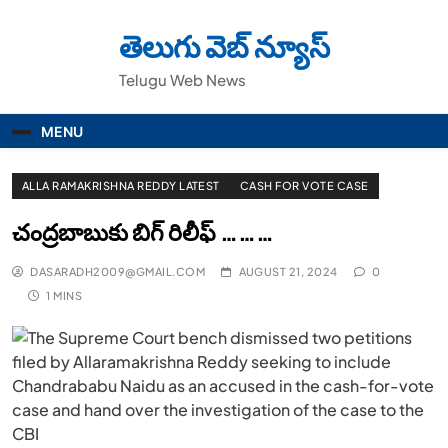
Skip
to
తెలుగు వెబ్ న్యూస్
content
Telugu Web News
MENU
ALLA RAMAKRISHNA REDDY LATEST
CASH FOR VOTE CASE
చంద్రబాబుకు బిగ్ రిలీఫ్ ………
DASARADH2009@GMAIL.COM
AUGUST 21, 2024
0
1 MINS