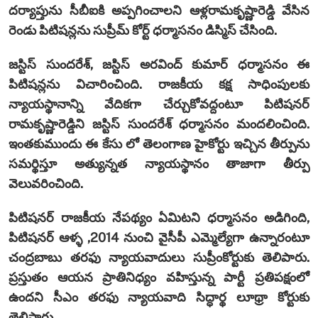
దర్యాప్తును సీబీఐకి అప్పగించాలని ఆళ్లరామకృష్ణారెడ్డి వేసిన
రెండు పిటిషన్లను సుప్రీమ్ కోర్ట్ ధర్మాసనం డిస్మిస్ చేసింది.
జస్టిస్ సుందరేశ్, జస్టిస్ అరవింద్ కుమార్ ధర్మాసనం ఈ
పిటిషన్లను విచారించింది. రాజకీయ కక్ష సాధింపులకు
న్యాయస్థానాన్ని వేదికగా చేర్చుకోవద్దంటూ పిటిషనర్
రామకృష్ణారెడ్డిని జస్టిస్ సుందరేశ్ ధర్మాసనం మందలించింది.
ఇంతకుముందు ఈ కేసు లో తెలంగాణ హైకోర్టు ఇచ్చిన తీర్పును
సమర్థిస్తూ అత్యున్నత న్యాయస్థానం తాజాగా తీర్పు
వెలువరించింది.
పిటిషనర్‌ రాజకీయ నేపథ్యం ఏమిటని ధర్మాసనం అడిగింది,
పిటిషనర్ ఆళ్ళ ,2014 నుంచి వైసీపీ ఎమ్మెల్యేగా ఉన్నారంటూ
చంద్రబాబు తరఫు న్యాయవాదులు సుప్రీంకోర్టుకు తెలిపారు.
ప్రస్తుతం ఆయన ప్రాతినిధ్యం వహిస్తున్న పార్టీ ప్రతిపక్షంలో
ఉందని సీఎం తరఫు న్యాయవాది సిద్ధార్థ లూథ్రా కోర్టుకు
తెలిపారు.