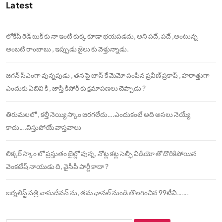
Latest
లోకేష్ రెడ్ బుక్ కు నా ఇంటి కుక్క కూడా భయపడదు, అని పదే, పదే ,అంటున్న
అంబటి రాంబాబు , ఇప్పుడు జైలు కు వెళ్తున్నాడు.
జగన్ సీఎంగా వున్నపుడు , తన పై బాస్ కే మెమో పంపిన ప్రవీణ్ ప్రకాష్ , హఠాత్తుగా
ఎందుకు ఏబివి కి , జాస్తి కిషోర్ కు క్షమాపణలు చెప్పాడు ?
తిరుమలలో , కల్తీ నెయ్యి స్కాం జరగలేదు….ఎందుకంటే అది అసలు నెయ్యే
కాదు….విస్తుపోయే వాస్తవాలు
లిక్కర్ స్కాం లో ప్రస్తుతం జైల్లో వున్న, నోట్ల కట్ల సెల్ఫీ వీడియో తో దొరికిపోయిన
వెంకటేష్ నాయుడు ది, వైసీపీ పార్టీ కాదా ?
జర్నలిస్ట్ పత్రి వాసుదేవన్ ను, తమ ఛానల్ నుండి తొలగించిన 99టీవీ…….