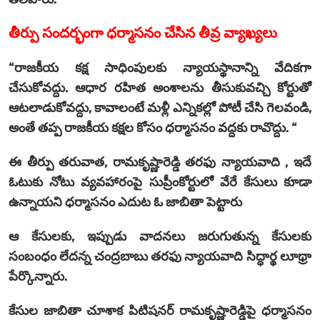
తీర్పు సందర్భంగా ధర్మాసనం చేసిన తీవ్ర వ్యాఖ్యలు
“రాజకీయ కక్ష సాధింపులకు న్యాయస్థానాన్ని వేదికగా
చేసుకోవద్దు. ఆధార రహిత అంశాలను తీసుకువచ్చి కోర్టుతో
ఆటలాడుకోవద్దు, కావాలంటే మళ్లీ ఎన్నికల్లో పోటీ చేసి గెలవండి,
అంతే తప్ప రాజకీయ కక్షల కోసం ధర్మాసనం వద్దకు రావొద్దు. “
ఈ తీర్పు తరువాత, రామకృష్ణారెడ్డి తరఫు న్యాయవాది , ఇదే
ఓటుకు నోటు వ్యవహారంపై సుప్రీంకోర్టులో వేరే కేసులు కూడా
ఉన్నాయని ధర్మాసనం ఎదుట ఓ జాబితా పెట్టారు
ఆ కేసులకు, ఇప్పుడు వాదనలు జరుగుతున్న కేసులకు
సంబంధం లేదన్న చంద్రబాబు తరఫు న్యాయవాది సిద్ధార్థ లూథ్రా
పేర్కొన్నారు.
కేసుల జాబితా చూశాక పిటిషనర్‌ రామకృష్ణారెడ్డిపై ధర్మాసనం