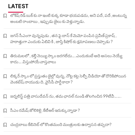
LATEST
లోకేష్ రెడ్ బుక్ కు నా ఇంటి కుక్క కూడా భయపడదు, అని పదే, పదే ,అంటున్న
అంబటి రాంబాబు , ఇప్పుడు జైలు కు వెళ్తున్నాడు.
జగన్ సీఎంగా వున్నపుడు , తన పై బాస్ కే మెమో పంపిన ప్రవీణ్ ప్రకాష్ ,
హఠాత్తుగా ఎందుకు ఏబివి కి , జాస్తి కిషోర్ కు క్షమాపణలు చెప్పాడు ?
తిరుమలలో , కల్తీ నెయ్యి స్కాం జరగలేదు….ఎందుకంటే అది అసలు నెయ్యే
కాదు….విస్తుపోయే వాస్తవాలు
లిక్కర్ స్కాం లో ప్రస్తుతం జైల్లో వున్న, నోట్ల కట్ల సెల్ఫీ వీడియో తో దొరికిపోయిన
వెంకటేష్ నాయుడు ది, వైసీపీ పార్టీ కాదా ?
జర్నలిస్ట్ పత్రి వాసుదేవన్ ను, తమ ఛానల్ నుండి తొలగించిన 99టీవీ…….
సీఎం రమేష్ జోలికెళ్లి, కేటీఆర్ ఇరుక్కున్నాడా ?
చంద్రబాబు కేబినెట్ లో కొంతమంది మంత్రులకు ఉద్వాసన తప్పదా?