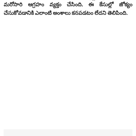
మరోసారి ఆగ్రహం వ్యక్తం చేసింది. ఈ కేసుల్లో జోక్యం
చేసుకోవడానికి ఎలాంటి అంశాలు కనపడటం లేదని తెలిపింది.