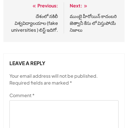
Previous:
Next:
Post
navigation
దేశంలో నకిలీ
ముంబై హీరోయిన్ కాదంబరి
విశ్వవిద్యాలయాల (fake
జెత్వానీ కేసు లో విస్తుపోయే
universities ) లిస్ట్ ఇదిగో.
నిజాలు
LEAVE A REPLY
Your email address will not be published.
Required fields are marked
*
Comment
*