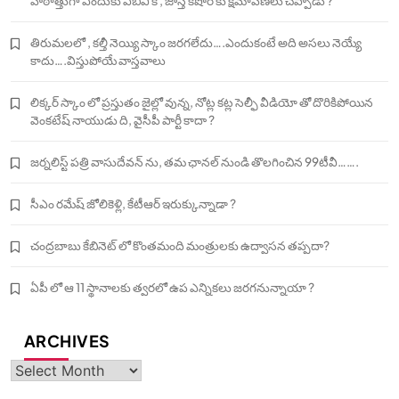
హఠాత్తుగా ఎందుకు ఏబివి కి , జాస్తి కిషోర్ కు క్షమాపణలు చెప్పాడు ?
తిరుమలలో , కల్తీ నెయ్యి స్కాం జరగలేదు….ఎందుకంటే అది అసలు నెయ్యే
కాదు….విస్తుపోయే వాస్తవాలు
లిక్కర్ స్కాం లో ప్రస్తుతం జైల్లో వున్న, నోట్ల కట్ల సెల్ఫీ వీడియో తో దొరికిపోయిన
వెంకటేష్ నాయుడు ది, వైసీపీ పార్టీ కాదా ?
జర్నలిస్ట్ పత్రి వాసుదేవన్ ను, తమ ఛానల్ నుండి తొలగించిన 99టీవీ…….
సీఎం రమేష్ జోలికెళ్లి, కేటీఆర్ ఇరుక్కున్నాడా ?
చంద్రబాబు కేబినెట్ లో కొంతమంది మంత్రులకు ఉద్వాసన తప్పదా?
ఏపీ లో ఆ 11 స్థానాలకు త్వరలో ఉప ఎన్నికలు జరగనున్నాయా ?
ARCHIVES
Archives