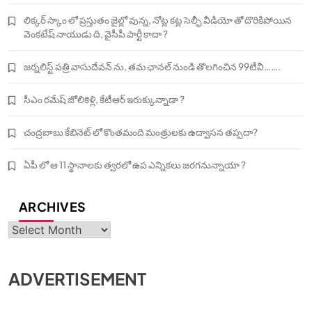
లిక్కర్ స్కాం లో ప్రస్తుతం జైల్లో వున్న, నోట్ల కట్ల సెల్ఫీ వీడియో తో దొరికిపోయిన
వెంకటేష్ నాయుడు ది, వైసీపీ పార్టీ కాదా ?
జర్నలిస్ట్ పత్రి వాసుదేవన్ ను, తమ ఛానల్ నుండి తొలగించిన 99టీవీ…….
సీఎం రమేష్ జోలికెళ్లి, కేటీఆర్ ఇరుక్కున్నాడా ?
చంద్రబాబు కేబినెట్ లో కొంతమంది మంత్రులకు ఉద్వాసన తప్పదా?
ఏపీ లో ఆ 11 స్థానాలకు త్వరలో ఉప ఎన్నికలు జరగనున్నాయా ?
ARCHIVES
Archives
ADVERTISEMENT