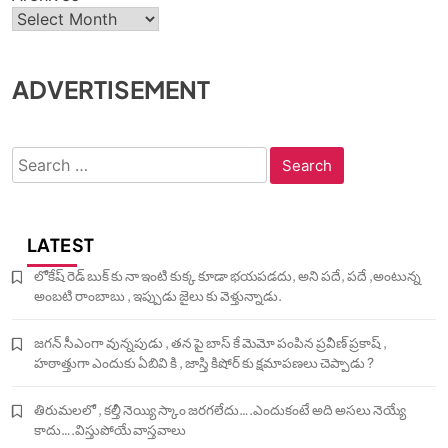
ADVERTISEMENT
Search
for:
LATEST
లోకేష్ రెడ్ బుక్ కు నా ఇంటి కుక్క కూడా భయపడదు, అని పదే, పదే ,అంటున్న
అంబటి రాంబాబు , ఇప్పుడు జైలు కు వెళ్తున్నాడు.
జగన్ సీఎంగా వున్నపుడు , తన పై బాస్ కే మెమో పంపిన ప్రవీణ్ ప్రకాష్ ,
హఠాత్తుగా ఎందుకు ఏబివి కి , జాస్తి కిషోర్ కు క్షమాపణలు చెప్పాడు ?
తిరుమలలో , కల్తీ నెయ్యి స్కాం జరగలేదు….ఎందుకంటే అది అసలు నెయ్యే
కాదు….విస్తుపోయే వాస్తవాలు