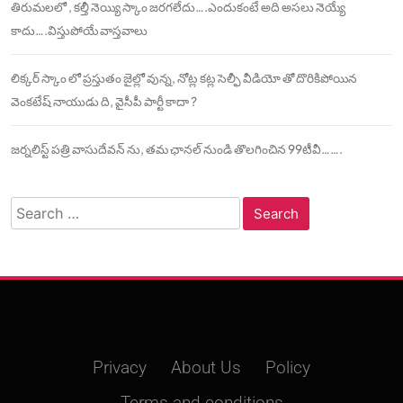
తిరుమలలో , కల్తీ నెయ్యి స్కాం జరగలేదు….ఎందుకంటే అది అసలు నెయ్యే
కాదు….విస్తుపోయే వాస్తవాలు
లిక్కర్ స్కాం లో ప్రస్తుతం జైల్లో వున్న, నోట్ల కట్ల సెల్ఫీ వీడియో తో దొరికిపోయిన
వెంకటేష్ నాయుడు ది, వైసీపీ పార్టీ కాదా ?
జర్నలిస్ట్ పత్రి వాసుదేవన్ ను, తమ ఛానల్ నుండి తొలగించిన 99టీవీ…….
Search
for:
Privacy
About Us
Policy