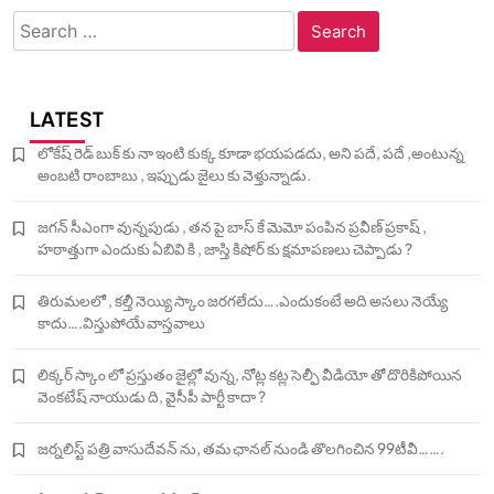
Search
for:
LATEST
లోకేష్ రెడ్ బుక్ కు నా ఇంటి కుక్క కూడా భయపడదు, అని పదే, పదే ,అంటున్న
అంబటి రాంబాబు , ఇప్పుడు జైలు కు వెళ్తున్నాడు.
జగన్ సీఎంగా వున్నపుడు , తన పై బాస్ కే మెమో పంపిన ప్రవీణ్ ప్రకాష్ ,
హఠాత్తుగా ఎందుకు ఏబివి కి , జాస్తి కిషోర్ కు క్షమాపణలు చెప్పాడు ?
తిరుమలలో , కల్తీ నెయ్యి స్కాం జరగలేదు….ఎందుకంటే అది అసలు నెయ్యే
కాదు….విస్తుపోయే వాస్తవాలు
లిక్కర్ స్కాం లో ప్రస్తుతం జైల్లో వున్న, నోట్ల కట్ల సెల్ఫీ వీడియో తో దొరికిపోయిన
వెంకటేష్ నాయుడు ది, వైసీపీ పార్టీ కాదా ?
జర్నలిస్ట్ పత్రి వాసుదేవన్ ను, తమ ఛానల్ నుండి తొలగించిన 99టీవీ…….