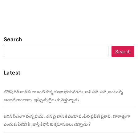
Search
Search
Latest
లోకేష్ రెడ్ బుక్ కు నా ఇంటి కుక్క కూడా భయపడదు, అని పదే, పదే ,అంటున్న
అంబటి రాంబాబు , ఇప్పుడు జైలు కు వెళ్తున్నాడు.
జగన్ సీఎంగా వున్నపుడు , తన పై బాస్ కే మెమో పంపిన ప్రవీణ్ ప్రకాష్ , హఠాత్తుగా
ఎందుకు ఏబివి కి , జాస్తి కిషోర్ కు క్షమాపణలు చెప్పాడు ?