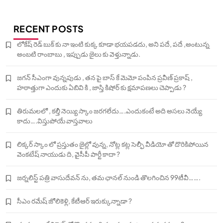
RECENT POSTS
లోకేష్ రెడ్ బుక్ కు నా ఇంటి కుక్క కూడా భయపడదు, అని పదే, పదే ,అంటున్న
అంబటి రాంబాబు , ఇప్పుడు జైలు కు వెళ్తున్నాడు.
జగన్ సీఎంగా వున్నపుడు , తన పై బాస్ కే మెమో పంపిన ప్రవీణ్ ప్రకాష్ ,
హఠాత్తుగా ఎందుకు ఏబివి కి , జాస్తి కిషోర్ కు క్షమాపణలు చెప్పాడు ?
తిరుమలలో , కల్తీ నెయ్యి స్కాం జరగలేదు….ఎందుకంటే అది అసలు నెయ్యే
కాదు….విస్తుపోయే వాస్తవాలు
లిక్కర్ స్కాం లో ప్రస్తుతం జైల్లో వున్న, నోట్ల కట్ల సెల్ఫీ వీడియో తో దొరికిపోయిన
వెంకటేష్ నాయుడు ది, వైసీపీ పార్టీ కాదా ?
జర్నలిస్ట్ పత్రి వాసుదేవన్ ను, తమ ఛానల్ నుండి తొలగించిన 99టీవీ…….
సీఎం రమేష్ జోలికెళ్లి, కేటీఆర్ ఇరుక్కున్నాడా ?