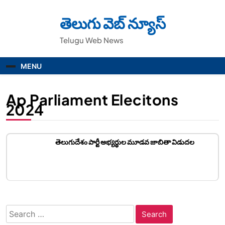
Skip
to
తెలుగు వెబ్ న్యూస్
content
Telugu Web News
MENU
Ap Parliament Elecitons
2024
తెలుగుదేశం పార్టీ అభ్యర్థుల మూడవ జాబితా విడుదల
Search
for: