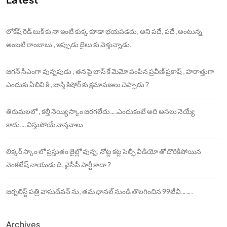
లోకేష్ రెడ్ బుక్ కు నా ఇంటి కుక్క కూడా భయపడదు, అని పదే, పదే ,అంటున్న
అంబటి రాంబాబు , ఇప్పుడు జైలు కు వెళ్తున్నాడు.
జగన్ సీఎంగా వున్నపుడు , తన పై బాస్ కే మెమో పంపిన ప్రవీణ్ ప్రకాష్ , హఠాత్తుగా
ఎందుకు ఏబివి కి , జాస్తి కిషోర్ కు క్షమాపణలు చెప్పాడు ?
తిరుమలలో , కల్తీ నెయ్యి స్కాం జరగలేదు….ఎందుకంటే అది అసలు నెయ్యే
కాదు….విస్తుపోయే వాస్తవాలు
లిక్కర్ స్కాం లో ప్రస్తుతం జైల్లో వున్న, నోట్ల కట్ల సెల్ఫీ వీడియో తో దొరికిపోయిన
వెంకటేష్ నాయుడు ది, వైసీపీ పార్టీ కాదా ?
జర్నలిస్ట్ పత్రి వాసుదేవన్ ను, తమ ఛానల్ నుండి తొలగించిన 99టీవీ…….
Archives