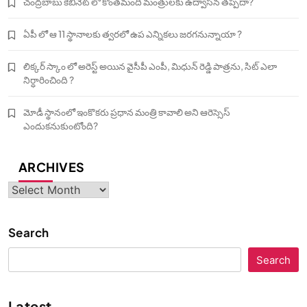
చంద్రబాబు కేబినెట్ లో కొంతమంది మంత్రులకు ఉద్వాసన తప్పదా?
ఏపీ లో ఆ 11 స్థానాలకు త్వరలో ఉప ఎన్నికలు జరగనున్నాయా ?
లిక్కర్ స్కాం లో అరెస్ట్ అయిన వైసీపీ ఎంపీ, మిధున్ రెడ్డి పాత్రను, సిట్ ఎలా
నిర్ధారించింది ?
మోడీ స్థానంలో ఇంకొకరు ప్రధాన మంత్రి కావాలి అని ఆరెస్సెస్‌
ఎందుకనుకుంటోంది?
ARCHIVES
Archives
Search
Search
Latest