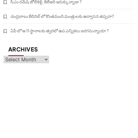
సీఎం రమేష్ జోలికెళ్లి, కేటీఆర్ ఇరుక్కున్నాడా ?
చంద్రబాబు కేబినెట్ లో కొంతమంది మంత్రులకు ఉద్వాసన తప్పదా?
ఏపీ లో ఆ 11 స్థానాలకు త్వరలో ఉప ఎన్నికలు జరగనున్నాయా ?
ARCHIVES
Archives