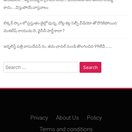
కాదు….విస్తుపోయే వాస్తవాలు
లిక్కర్ స్కాం లో ప్రస్తుతం జైల్లో వున్న, నోట్ల కట్ల సెల్ఫీ వీడియో తో దొరికిపోయిన
వెంకటేష్ నాయుడు ది, వైసీపీ పార్టీ కాదా ?
జర్నలిస్ట్ పత్రి వాసుదేవన్ ను, తమ ఛానల్ నుండి తొలగించిన 99టీవీ…….
Search
for:
Privacy
About Us
Policy
Terms and conditions