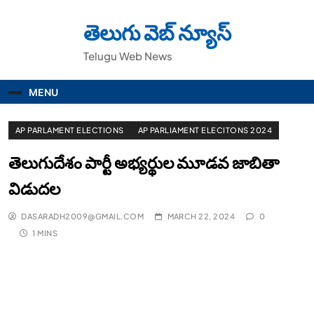
Skip
to
తెలుగు వెబ్ న్యూస్
content
Telugu Web News
MENU
AP PARLAMENT ELECTIONS
AP PARLIAMENT ELECITONS 2024
తెలుగుదేశం పార్టీ అభ్యర్థుల మూడవ జాబితా
విడుదల
DASARADH2009@GMAIL.COM
MARCH 22, 2024
0
1 MINS