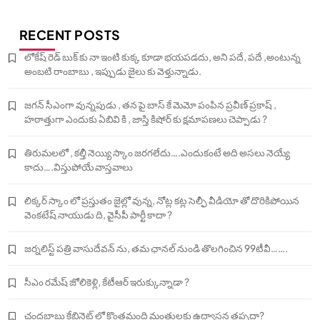
RECENT POSTS
లోకేష్ రెడ్ బుక్ కు నా ఇంటి కుక్క కూడా భయపడదు, అని పదే, పదే ,అంటున్న
అంబటి రాంబాబు , ఇప్పుడు జైలు కు వెళ్తున్నాడు.
జగన్ సీఎంగా వున్నపుడు , తన పై బాస్ కే మెమో పంపిన ప్రవీణ్ ప్రకాష్ ,
హఠాత్తుగా ఎందుకు ఏబివి కి , జాస్తి కిషోర్ కు క్షమాపణలు చెప్పాడు ?
తిరుమలలో , కల్తీ నెయ్యి స్కాం జరగలేదు….ఎందుకంటే అది అసలు నెయ్యే
కాదు….విస్తుపోయే వాస్తవాలు
లిక్కర్ స్కాం లో ప్రస్తుతం జైల్లో వున్న, నోట్ల కట్ల సెల్ఫీ వీడియో తో దొరికిపోయిన
వెంకటేష్ నాయుడు ది, వైసీపీ పార్టీ కాదా ?
జర్నలిస్ట్ పత్రి వాసుదేవన్ ను, తమ ఛానల్ నుండి తొలగించిన 99టీవీ…….
సీఎం రమేష్ జోలికెళ్లి, కేటీఆర్ ఇరుక్కున్నాడా ?
చంద్రబాబు కేబినెట్ లో కొంతమంది మంత్రులకు ఉద్వాసన తప్పదా?