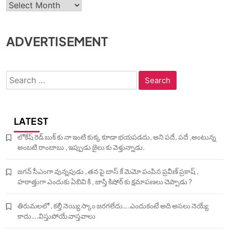
ADVERTISEMENT
Search
for:
LATEST
లోకేష్ రెడ్ బుక్ కు నా ఇంటి కుక్క కూడా భయపడదు, అని పదే, పదే ,అంటున్న
అంబటి రాంబాబు , ఇప్పుడు జైలు కు వెళ్తున్నాడు.
జగన్ సీఎంగా వున్నపుడు , తన పై బాస్ కే మెమో పంపిన ప్రవీణ్ ప్రకాష్ ,
హఠాత్తుగా ఎందుకు ఏబివి కి , జాస్తి కిషోర్ కు క్షమాపణలు చెప్పాడు ?
తిరుమలలో , కల్తీ నెయ్యి స్కాం జరగలేదు….ఎందుకంటే అది అసలు నెయ్యే
కాదు….విస్తుపోయే వాస్తవాలు