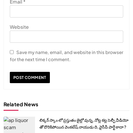
Email
*
Website
Save my name, email, and website in this browser
for the next time I comment.
Related News
లిక్కర్ స్కాం లో ప్రస్తుతం జైల్లో వున్న, నోట్ల కట్ల సెల్ఫీ వీడియో
తో దొరికిపోయిన వెంకటేష్ నాయుడు ది, వైసీపీ పార్టీ కాదా ?