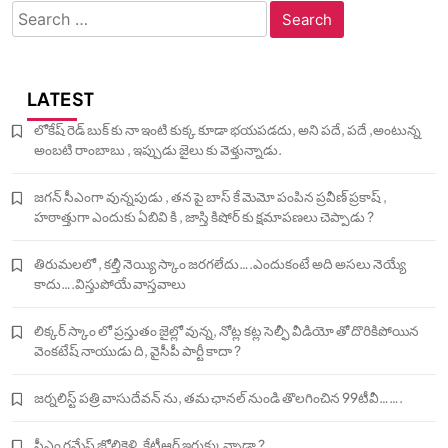
Search
for:
LATEST
లోకేష్ రెడ్ బుక్ కు నా ఇంటి కుక్క కూడా భయపడదు, అని పదే, పదే ,అంటున్న
అంబటి రాంబాబు , ఇప్పుడు జైలు కు వెళ్తున్నాడు.
జగన్ సీఎంగా వున్నపుడు , తన పై బాస్ కే మెమో పంపిన ప్రవీణ్ ప్రకాష్ ,
హఠాత్తుగా ఎందుకు ఏబివి కి , జాస్తి కిషోర్ కు క్షమాపణలు చెప్పాడు ?
తిరుమలలో , కల్తీ నెయ్యి స్కాం జరగలేదు….ఎందుకంటే అది అసలు నెయ్యే
కాదు….విస్తుపోయే వాస్తవాలు
లిక్కర్ స్కాం లో ప్రస్తుతం జైల్లో వున్న, నోట్ల కట్ల సెల్ఫీ వీడియో తో దొరికిపోయిన
వెంకటేష్ నాయుడు ది, వైసీపీ పార్టీ కాదా ?
జర్నలిస్ట్ పత్రి వాసుదేవన్ ను, తమ ఛానల్ నుండి తొలగించిన 99టీవీ…….
సీఎం రమేష్ జోలికెళ్లి, కేటీఆర్ ఇరుక్కున్నాడా ?