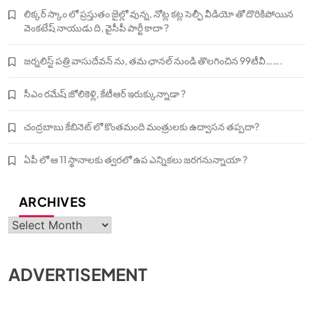
లిక్కర్ స్కాం లో ప్రస్తుతం జైల్లో వున్న, నోట్ల కట్ల సెల్ఫీ వీడియో తో దొరికిపోయిన
వెంకటేష్ నాయుడు ది, వైసీపీ పార్టీ కాదా ?
జర్నలిస్ట్ పత్రి వాసుదేవన్ ను, తమ ఛానల్ నుండి తొలగించిన 99టీవీ…….
సీఎం రమేష్ జోలికెళ్లి, కేటీఆర్ ఇరుక్కున్నాడా ?
చంద్రబాబు కేబినెట్ లో కొంతమంది మంత్రులకు ఉద్వాసన తప్పదా?
ఏపీ లో ఆ 11 స్థానాలకు త్వరలో ఉప ఎన్నికలు జరగనున్నాయా ?
ARCHIVES
Archives
ADVERTISEMENT