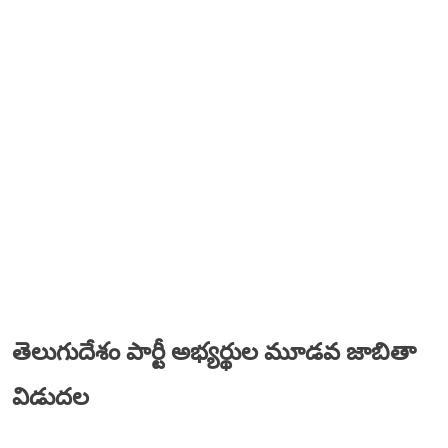
తెలుగుదేశం పార్టీ అభ్యర్థుల మూడవ జాబితా
విడుదల