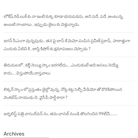
లోకేష్ రెడ్ బుక్ కు నా ఇంటి కుక్క కూడా భయపడదు, అని పదే, పదే ,అంటున్న
అంబటి రాంబాబు , ఇప్పుడు జైలు కు వెళ్తున్నాడు.
జగన్ సీఎంగా వున్నపుడు , తన పై బాస్ కే మెమో పంపిన ప్రవీణ్ ప్రకాష్ , హఠాత్తుగా
ఎందుకు ఏబివి కి , జాస్తి కిషోర్ కు క్షమాపణలు చెప్పాడు ?
తిరుమలలో , కల్తీ నెయ్యి స్కాం జరగలేదు….ఎందుకంటే అది అసలు నెయ్యే
కాదు….విస్తుపోయే వాస్తవాలు
లిక్కర్ స్కాం లో ప్రస్తుతం జైల్లో వున్న, నోట్ల కట్ల సెల్ఫీ వీడియో తో దొరికిపోయిన
వెంకటేష్ నాయుడు ది, వైసీపీ పార్టీ కాదా ?
జర్నలిస్ట్ పత్రి వాసుదేవన్ ను, తమ ఛానల్ నుండి తొలగించిన 99టీవీ…….
Archives