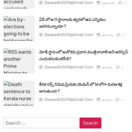
Dasaradh2009@gmail.com
August 11, 2025
0
ఏపీ లో ఆ 11 స్థానాలకు త్వరలో ఉప ఎన్నికలు
జరగనున్నాయా ?
Dasaradh2009@gmail.com
July 24, 2025
0
మోడీ స్థానంలో ఇంకొకరు ప్రధాన మంత్రి కావాలి అని ఆరెస్సెస్‌
ఎందుకనుకుంటోంది?
Dasaradh2009@gmail.com
July 18, 2025
0
కేరళ నర్స్ నిమిష ప్రియకు యెమెన్ లో 16 లోగా మరణ శిక్ష
ఆగుతుందా ?
Dasaradh2009@gmail.com
July 11, 2025
0
Search
for: