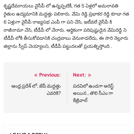
కృష్ణదేవరాయలు వైసీపీ లో ఉన్నప్పటికీ, గత 5 ఏళ్లలో అమరావతి
రైతుల ఉద్యమానికి మద్దత్తు పలికారు. వేమి రెడ్డి ప్రభాకర రెడ్డి కూడా గత
6 ఏళ్లుగా వైసీపీ రాజ్యసభ ఎంపీ గా పని చేసి, ఇటీవలే వైసీపీ కి
రాజీనామా చేసి, టీడీపీ లో చేరారు. ఆర్ధికంగా పరిపుష్టుడైన వేమిరెడ్డి ని
టీడీపీ లోకి తీసుకోవడానికి చంద్రబాబు వెనుకాడలేదు, ఈ సారి నెల్లూరు
జిల్లాను స్వీప్ చెయ్యాలని, టీడీపీ పట్టుదలతో ప్రయత్నిస్తోంది .
Previous:
Next:
Post
navigation
ఆంధ్ర ప్రదేశ్ లో, జేపీ మద్దత్తు
పదవిలో ఉండగా అరెస్ట్
ఎవరికి?
అయిన , తొలి సీఎం గా
కేజ్రీవాల్