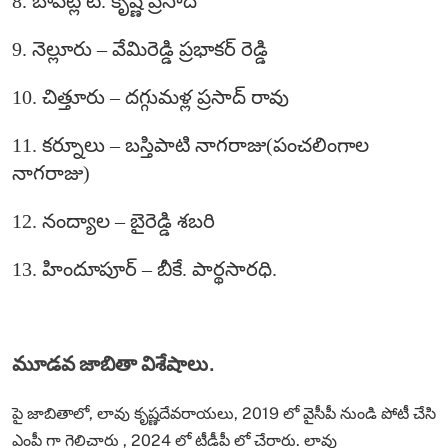
8. బాపట్ల టి. కృష్ణ ప్రసాద్
9. నెల్లూరు – వేమిరెడ్డి ప్రభాకర్ రెడ్డి
10. చిత్తూరు – దగ్గుమళ్ల ప్రసాద్ రావు
11. కర్నూలు – బస్తిపాటి నాగరాజు(పంచలింగాల
నాగరాజు)
12. నంద్యాల – బైరెడ్డి శబరి
13. హిందూపూర్ – బీకే. పార్థసారధి.
మూడవ జాబితా విశేషాలు.
పై జాబితాలో, లావు కృష్ణదేవరాయలు, 2019 లో వైసీపీ నుండి పోటీ చేసి
ఎంపీ గా గెలిచారు , 2024 లో టీడీపీ లో చేరారు. లావు