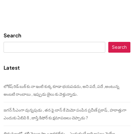
Search
Search
Latest
లోకేష్ రెడ్ బుక్ కు నా ఇంటి కుక్క కూడా భయపడదు, అని పదే, పదే ,అంటున్న
అంబటి రాంబాబు , ఇప్పుడు జైలు కు వెళ్తున్నాడు.
జగన్ సీఎంగా వున్నపుడు , తన పై బాస్ కే మెమో పంపిన ప్రవీణ్ ప్రకాష్ , హఠాత్తుగా
ఎందుకు ఏబివి కి , జాస్తి కిషోర్ కు క్షమాపణలు చెప్పాడు ?
తిరుమలలో , కల్తీ నెయ్యి స్కాం జరగలేదు….ఎందుకంటే అది అసలు నెయ్యే