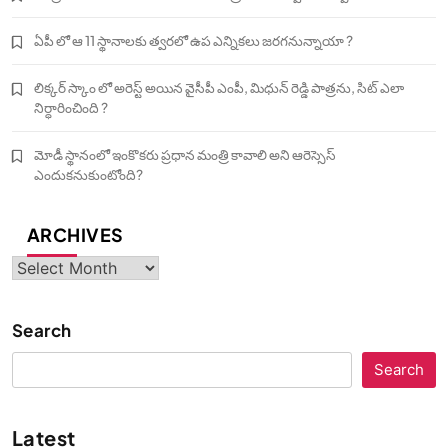
ఏపీ లో ఆ 11 స్థానాలకు త్వరలో ఉప ఎన్నికలు జరగనున్నాయా ?
లిక్కర్ స్కాం లో అరెస్ట్ అయిన వైసీపీ ఎంపీ, మిధున్ రెడ్డి పాత్రను, సిట్ ఎలా
నిర్ధారించింది ?
మోడీ స్థానంలో ఇంకొకరు ప్రధాన మంత్రి కావాలి అని ఆరెస్సెస్‌
ఎందుకనుకుంటోంది?
ARCHIVES
Archives
Search
Search
Latest