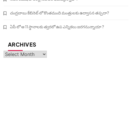
చంద్రబాబు కేబినెట్ లో కొంతమంది మంత్రులకు ఉద్వాసన తప్పదా?
ఏపీ లో ఆ 11 స్థానాలకు త్వరలో ఉప ఎన్నికలు జరగనున్నాయా ?
ARCHIVES
Archives