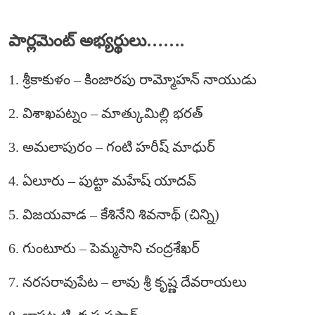
పార్లమెంట్ అభ్యర్థులు…….
1. శ్రీకాకుళం – కింజారపు రామ్మోహన్ నాయుడు
2. విశాఖపట్నం – మాత్కుమిల్లి భరత్
3. అమలాపురం – గంటి హరీష్ మాధుర్
4. ఏలూరు – పుట్టా మహేష్ యాదవ్
5. విజయవాడ – కేశినేని శివనాథ్ (చిన్ని)
6. గుంటూరు – పెమ్మసాని చంద్రశేఖర్
7. నరసరావుపేట – లావు శ్రీ కృష్ణ దేవరాయలు