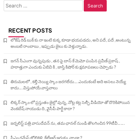
Search
for:
RECENT POSTS
లోకేష్ రెడ్ బుక్ కు నా ఇంటి కుక్క కూడా భయపడదు, అని పదే, పదే ,అంటున్న
అంబటి రాంబాబు , ఇప్పుడు జైలు కు వెళ్తున్నాడు.
జగన్ సీఎంగా వున్నపుడు , తన పై బాస్ కే మెమో పంపిన ప్రవీణ్ ప్రకాష్ ,
హఠాత్తుగా ఎందుకు ఏబివి కి , జాస్తి కిషోర్ కు క్షమాపణలు చెప్పాడు ?
తిరుమలలో , కల్తీ నెయ్యి స్కాం జరగలేదు….ఎందుకంటే అది అసలు నెయ్యే
కాదు….విస్తుపోయే వాస్తవాలు
లిక్కర్ స్కాం లో ప్రస్తుతం జైల్లో వున్న, నోట్ల కట్ల సెల్ఫీ వీడియో తో దొరికిపోయిన
వెంకటేష్ నాయుడు ది, వైసీపీ పార్టీ కాదా ?
జర్నలిస్ట్ పత్రి వాసుదేవన్ ను, తమ ఛానల్ నుండి తొలగించిన 99టీవీ…….
సీఎం రమేష్ జోలికెళ్లి, కేటీఆర్ ఇరుక్కున్నాడా ?