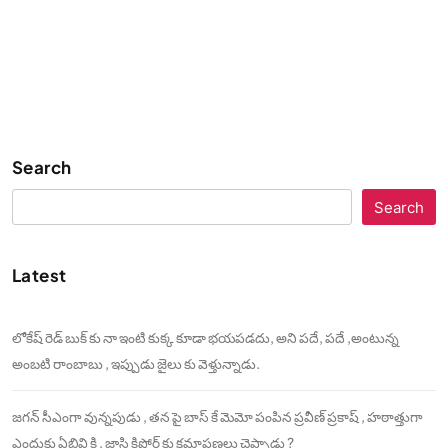
Search
Search
Latest
లోకేష్ రెడ్ బుక్ కు నా ఇంటి కుక్క కూడా భయపడదు, అని పదే, పదే ,అంటున్న
అంబటి రాంబాబు , ఇప్పుడు జైలు కు వెళ్తున్నాడు.
జగన్ సీఎంగా వున్నపుడు , తన పై బాస్ కే మెమో పంపిన ప్రవీణ్ ప్రకాష్ , హఠాత్తుగా
ఎందుకు ఏబివి కి , జాస్తి కిషోర్ కు క్షమాపణలు చెప్పాడు ?