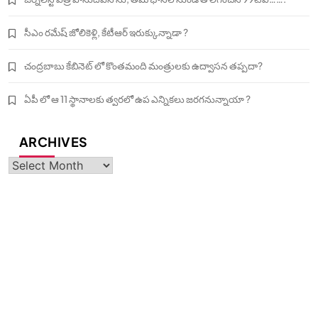
సీఎం రమేష్ జోలికెళ్లి, కేటీఆర్ ఇరుక్కున్నాడా ?
చంద్రబాబు కేబినెట్ లో కొంతమంది మంత్రులకు ఉద్వాసన తప్పదా?
ఏపీ లో ఆ 11 స్థానాలకు త్వరలో ఉప ఎన్నికలు జరగనున్నాయా ?
ARCHIVES
Archives