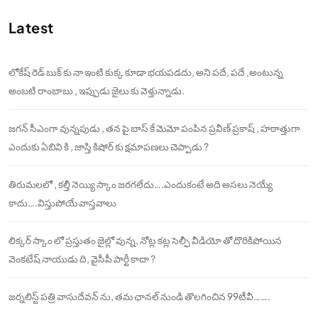
Latest
లోకేష్ రెడ్ బుక్ కు నా ఇంటి కుక్క కూడా భయపడదు, అని పదే, పదే ,అంటున్న
అంబటి రాంబాబు , ఇప్పుడు జైలు కు వెళ్తున్నాడు.
జగన్ సీఎంగా వున్నపుడు , తన పై బాస్ కే మెమో పంపిన ప్రవీణ్ ప్రకాష్ , హఠాత్తుగా
ఎందుకు ఏబివి కి , జాస్తి కిషోర్ కు క్షమాపణలు చెప్పాడు ?
తిరుమలలో , కల్తీ నెయ్యి స్కాం జరగలేదు….ఎందుకంటే అది అసలు నెయ్యే
కాదు….విస్తుపోయే వాస్తవాలు
లిక్కర్ స్కాం లో ప్రస్తుతం జైల్లో వున్న, నోట్ల కట్ల సెల్ఫీ వీడియో తో దొరికిపోయిన
వెంకటేష్ నాయుడు ది, వైసీపీ పార్టీ కాదా ?
జర్నలిస్ట్ పత్రి వాసుదేవన్ ను, తమ ఛానల్ నుండి తొలగించిన 99టీవీ…….