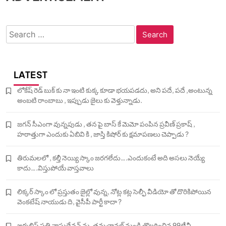
Search
for:
LATEST
లోకేష్ రెడ్ బుక్ కు నా ఇంటి కుక్క కూడా భయపడదు, అని పదే, పదే ,అంటున్న
అంబటి రాంబాబు , ఇప్పుడు జైలు కు వెళ్తున్నాడు.
జగన్ సీఎంగా వున్నపుడు , తన పై బాస్ కే మెమో పంపిన ప్రవీణ్ ప్రకాష్ ,
హఠాత్తుగా ఎందుకు ఏబివి కి , జాస్తి కిషోర్ కు క్షమాపణలు చెప్పాడు ?
తిరుమలలో , కల్తీ నెయ్యి స్కాం జరగలేదు….ఎందుకంటే అది అసలు నెయ్యే
కాదు….విస్తుపోయే వాస్తవాలు
లిక్కర్ స్కాం లో ప్రస్తుతం జైల్లో వున్న, నోట్ల కట్ల సెల్ఫీ వీడియో తో దొరికిపోయిన
వెంకటేష్ నాయుడు ది, వైసీపీ పార్టీ కాదా ?
జర్నలిస్ట్ పత్రి వాసుదేవన్ ను, తమ ఛానల్ నుండి తొలగించిన 99టీవీ…….