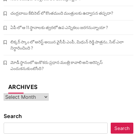
చంద్రబాబు కేబినెట్ లో కొంతమంది మంత్రులకు ఉద్వాసన తప్పదా?
ఏపీ లో ఆ 11 స్థానాలకు త్వరలో ఉప ఎన్నికలు జరగనున్నాయా ?
లిక్కర్ స్కాం లో అరెస్ట్ అయిన వైసీపీ ఎంపీ, మిధున్ రెడ్డి పాత్రను, సిట్ ఎలా
నిర్ధారించింది ?
మోడీ స్థానంలో ఇంకొకరు ప్రధాన మంత్రి కావాలి అని ఆరెస్సెస్‌
ఎందుకనుకుంటోంది?
ARCHIVES
Archives
Search
Search