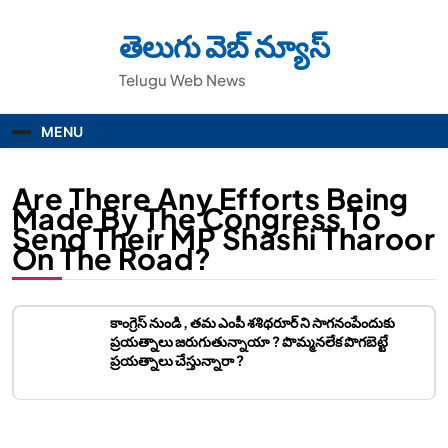
Skip
to
తెలుగు వెబ్ న్యూస్
content
Telugu Web News
MENU
Are There Any Efforts Being
Made By The Congress To
Send Their MP Shashi Tharoor
On The Road?
కాంగ్రెస్ నుండి , తమ ఎంపీ శశిథరూర్ ని సాగనంపేందుకు
ప్రయత్నాలు జరుగుతున్నాయా ? పొమ్మనలేక పొగబెట్టే
ప్రయత్నాలు చేస్తున్నారా ?