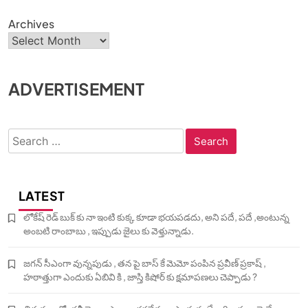
Archives
ADVERTISEMENT
Search
for:
LATEST
లోకేష్ రెడ్ బుక్ కు నా ఇంటి కుక్క కూడా భయపడదు, అని పదే, పదే ,అంటున్న
అంబటి రాంబాబు , ఇప్పుడు జైలు కు వెళ్తున్నాడు.
జగన్ సీఎంగా వున్నపుడు , తన పై బాస్ కే మెమో పంపిన ప్రవీణ్ ప్రకాష్ ,
హఠాత్తుగా ఎందుకు ఏబివి కి , జాస్తి కిషోర్ కు క్షమాపణలు చెప్పాడు ?