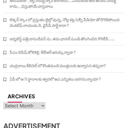
తిరుమలలో , కల్తీ నెయ్యి స్కాం జరగలేదు….ఎందుకంటే అది అసలు నెయ్యే
కాదు….విస్తుపోయే వాస్తవాలు
లిక్కర్ స్కాం లో ప్రస్తుతం జైల్లో వున్న, నోట్ల కట్ల సెల్ఫీ వీడియో తో దొరికిపోయిన
వెంకటేష్ నాయుడు ది, వైసీపీ పార్టీ కాదా ?
జర్నలిస్ట్ పత్రి వాసుదేవన్ ను, తమ ఛానల్ నుండి తొలగించిన 99టీవీ…….
సీఎం రమేష్ జోలికెళ్లి, కేటీఆర్ ఇరుక్కున్నాడా ?
చంద్రబాబు కేబినెట్ లో కొంతమంది మంత్రులకు ఉద్వాసన తప్పదా?
ఏపీ లో ఆ 11 స్థానాలకు త్వరలో ఉప ఎన్నికలు జరగనున్నాయా ?
ARCHIVES
Archives
ADVERTISEMENT