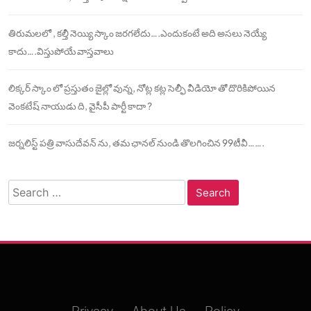
తిరుమలలో , కల్తీ నెయ్యి స్కాం జరగలేదు….ఎందుకంటే అది అసలు నెయ్యే
కాదు….విస్తుపోయే వాస్తవాలు
లిక్కర్ స్కాం లో ప్రస్తుతం జైల్లో వున్న, నోట్ల కట్ల సెల్ఫీ వీడియో తో దొరికిపోయిన
వెంకటేష్ నాయుడు ది, వైసీపీ పార్టీ కాదా ?
జర్నలిస్ట్ పత్రి వాసుదేవన్ ను, తమ ఛానల్ నుండి తొలగించిన 99టీవీ…….
Search
for: