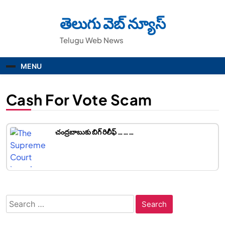
Skip
to
తెలుగు వెబ్ న్యూస్
content
Telugu Web News
MENU
Cash For Vote Scam
చంద్రబాబుకు బిగ్ రిలీఫ్ ………
Search
for: