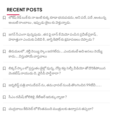
RECENT POSTS
లోకేష్ రెడ్ బుక్ కు నా ఇంటి కుక్క కూడా భయపడదు, అని పదే, పదే ,అంటున్న
అంబటి రాంబాబు , ఇప్పుడు జైలు కు వెళ్తున్నాడు.
జగన్ సీఎంగా వున్నపుడు , తన పై బాస్ కే మెమో పంపిన ప్రవీణ్ ప్రకాష్ ,
హఠాత్తుగా ఎందుకు ఏబివి కి , జాస్తి కిషోర్ కు క్షమాపణలు చెప్పాడు ?
తిరుమలలో , కల్తీ నెయ్యి స్కాం జరగలేదు….ఎందుకంటే అది అసలు నెయ్యే
కాదు….విస్తుపోయే వాస్తవాలు
లిక్కర్ స్కాం లో ప్రస్తుతం జైల్లో వున్న, నోట్ల కట్ల సెల్ఫీ వీడియో తో దొరికిపోయిన
వెంకటేష్ నాయుడు ది, వైసీపీ పార్టీ కాదా ?
జర్నలిస్ట్ పత్రి వాసుదేవన్ ను, తమ ఛానల్ నుండి తొలగించిన 99టీవీ…….
సీఎం రమేష్ జోలికెళ్లి, కేటీఆర్ ఇరుక్కున్నాడా ?
చంద్రబాబు కేబినెట్ లో కొంతమంది మంత్రులకు ఉద్వాసన తప్పదా?