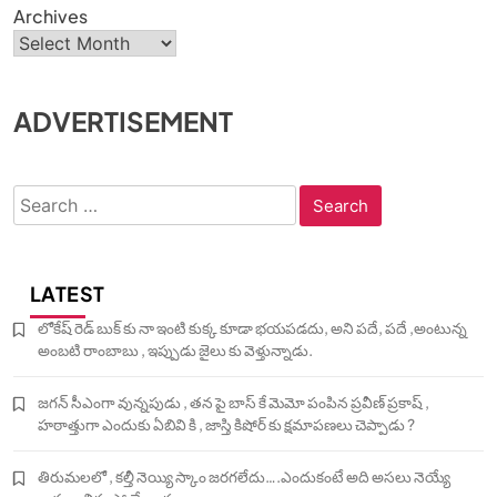
Archives
ADVERTISEMENT
Search
for:
LATEST
లోకేష్ రెడ్ బుక్ కు నా ఇంటి కుక్క కూడా భయపడదు, అని పదే, పదే ,అంటున్న
అంబటి రాంబాబు , ఇప్పుడు జైలు కు వెళ్తున్నాడు.
జగన్ సీఎంగా వున్నపుడు , తన పై బాస్ కే మెమో పంపిన ప్రవీణ్ ప్రకాష్ ,
హఠాత్తుగా ఎందుకు ఏబివి కి , జాస్తి కిషోర్ కు క్షమాపణలు చెప్పాడు ?
తిరుమలలో , కల్తీ నెయ్యి స్కాం జరగలేదు….ఎందుకంటే అది అసలు నెయ్యే