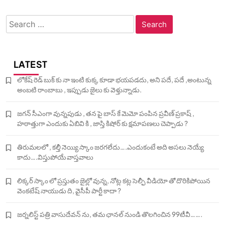
Search
for:
LATEST
లోకేష్ రెడ్ బుక్ కు నా ఇంటి కుక్క కూడా భయపడదు, అని పదే, పదే ,అంటున్న
అంబటి రాంబాబు , ఇప్పుడు జైలు కు వెళ్తున్నాడు.
జగన్ సీఎంగా వున్నపుడు , తన పై బాస్ కే మెమో పంపిన ప్రవీణ్ ప్రకాష్ ,
హఠాత్తుగా ఎందుకు ఏబివి కి , జాస్తి కిషోర్ కు క్షమాపణలు చెప్పాడు ?
తిరుమలలో , కల్తీ నెయ్యి స్కాం జరగలేదు….ఎందుకంటే అది అసలు నెయ్యే
కాదు….విస్తుపోయే వాస్తవాలు
లిక్కర్ స్కాం లో ప్రస్తుతం జైల్లో వున్న, నోట్ల కట్ల సెల్ఫీ వీడియో తో దొరికిపోయిన
వెంకటేష్ నాయుడు ది, వైసీపీ పార్టీ కాదా ?
జర్నలిస్ట్ పత్రి వాసుదేవన్ ను, తమ ఛానల్ నుండి తొలగించిన 99టీవీ…….