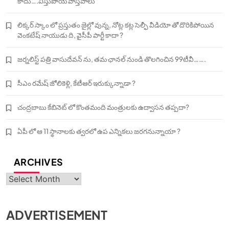
కాదు….విస్తుపోయే వాస్తవాలు
లిక్కర్ స్కాం లో ప్రస్తుతం జైల్లో వున్న, నోట్ల కట్ల సెల్ఫీ వీడియో తో దొరికిపోయిన
వెంకటేష్ నాయుడు ది, వైసీపీ పార్టీ కాదా ?
జర్నలిస్ట్ పత్రి వాసుదేవన్ ను, తమ ఛానల్ నుండి తొలగించిన 99టీవీ…….
సీఎం రమేష్ జోలికెళ్లి, కేటీఆర్ ఇరుక్కున్నాడా ?
చంద్రబాబు కేబినెట్ లో కొంతమంది మంత్రులకు ఉద్వాసన తప్పదా?
ఏపీ లో ఆ 11 స్థానాలకు త్వరలో ఉప ఎన్నికలు జరగనున్నాయా ?
ARCHIVES
Archives
ADVERTISEMENT