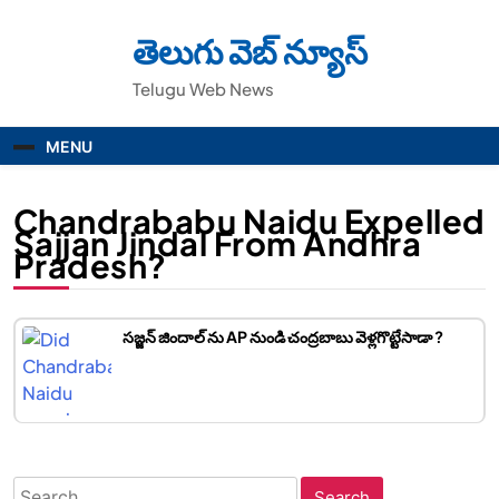
Skip
to
తెలుగు వెబ్ న్యూస్
content
Telugu Web News
MENU
Chandrababu Naidu Expelled
Sajjan Jindal From Andhra
Pradesh?
సజ్జన్ జిందాల్ ను AP నుండి చంద్రబాబు వెళ్లగొట్టేసాడా ?
Search