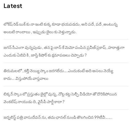
Latest
లోకేష్ రెడ్ బుక్ కు నా ఇంటి కుక్క కూడా భయపడదు, అని పదే, పదే ,అంటున్న
అంబటి రాంబాబు , ఇప్పుడు జైలు కు వెళ్తున్నాడు.
జగన్ సీఎంగా వున్నపుడు , తన పై బాస్ కే మెమో పంపిన ప్రవీణ్ ప్రకాష్ , హఠాత్తుగా
ఎందుకు ఏబివి కి , జాస్తి కిషోర్ కు క్షమాపణలు చెప్పాడు ?
తిరుమలలో , కల్తీ నెయ్యి స్కాం జరగలేదు….ఎందుకంటే అది అసలు నెయ్యే
కాదు….విస్తుపోయే వాస్తవాలు
లిక్కర్ స్కాం లో ప్రస్తుతం జైల్లో వున్న, నోట్ల కట్ల సెల్ఫీ వీడియో తో దొరికిపోయిన
వెంకటేష్ నాయుడు ది, వైసీపీ పార్టీ కాదా ?
జర్నలిస్ట్ పత్రి వాసుదేవన్ ను, తమ ఛానల్ నుండి తొలగించిన 99టీవీ…….