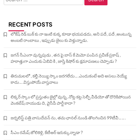
for:
RECENT POSTS
లోకేష్ రెడ్ బుక్ కు నా ఇంటి కుక్క కూడా భయపడదు, అని పదే, పదే ,అంటున్న
అంబటి రాంబాబు , ఇప్పుడు జైలు కు వెళ్తున్నాడు.
జగన్ సీఎంగా వున్నపుడు , తన పై బాస్ కే మెమో పంపిన ప్రవీణ్ ప్రకాష్ ,
హఠాత్తుగా ఎందుకు ఏబివి కి , జాస్తి కిషోర్ కు క్షమాపణలు చెప్పాడు ?
తిరుమలలో , కల్తీ నెయ్యి స్కాం జరగలేదు….ఎందుకంటే అది అసలు నెయ్యే
కాదు….విస్తుపోయే వాస్తవాలు
లిక్కర్ స్కాం లో ప్రస్తుతం జైల్లో వున్న, నోట్ల కట్ల సెల్ఫీ వీడియో తో దొరికిపోయిన
వెంకటేష్ నాయుడు ది, వైసీపీ పార్టీ కాదా ?
జర్నలిస్ట్ పత్రి వాసుదేవన్ ను, తమ ఛానల్ నుండి తొలగించిన 99టీవీ…….
సీఎం రమేష్ జోలికెళ్లి, కేటీఆర్ ఇరుక్కున్నాడా ?