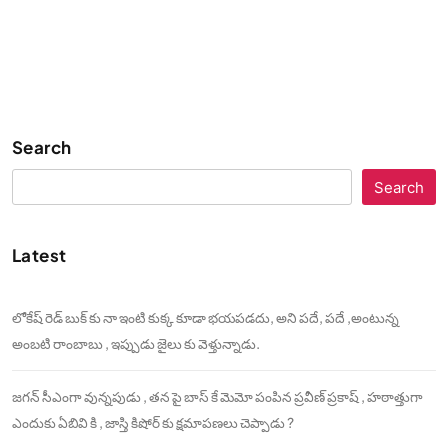
Search
Search
Latest
లోకేష్ రెడ్ బుక్ కు నా ఇంటి కుక్క కూడా భయపడదు, అని పదే, పదే ,అంటున్న
అంబటి రాంబాబు , ఇప్పుడు జైలు కు వెళ్తున్నాడు.
జగన్ సీఎంగా వున్నపుడు , తన పై బాస్ కే మెమో పంపిన ప్రవీణ్ ప్రకాష్ , హఠాత్తుగా
ఎందుకు ఏబివి కి , జాస్తి కిషోర్ కు క్షమాపణలు చెప్పాడు ?