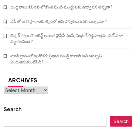
చంద్రబాబు కేబినెట్ లో కొంతమంది మంత్రులకు ఉద్వాసన తప్పదా?
ఏపీ లో ఆ 11 స్థానాలకు త్వరలో ఉప ఎన్నికలు జరగనున్నాయా ?
లిక్కర్ స్కాం లో అరెస్ట్ అయిన వైసీపీ ఎంపీ, మిధున్ రెడ్డి పాత్రను, సిట్ ఎలా
నిర్ధారించింది ?
మోడీ స్థానంలో ఇంకొకరు ప్రధాన మంత్రి కావాలి అని ఆరెస్సెస్‌
ఎందుకనుకుంటోంది?
ARCHIVES
Archives
Search
Search