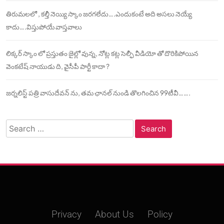
తిరుమలలో , కల్తీ నెయ్యి స్కాం జరగలేదు….ఎందుకంటే అది అసలు నెయ్యే
కాదు….విస్తుపోయే వాస్తవాలు
లిక్కర్ స్కాం లో ప్రస్తుతం జైల్లో వున్న, నోట్ల కట్ల సెల్ఫీ వీడియో తో దొరికిపోయిన
వెంకటేష్ నాయుడు ది, వైసీపీ పార్టీ కాదా ?
జర్నలిస్ట్ పత్రి వాసుదేవన్ ను, తమ ఛానల్ నుండి తొలగించిన 99టీవీ…….
Search
for:
Privacy
About Us
Policy