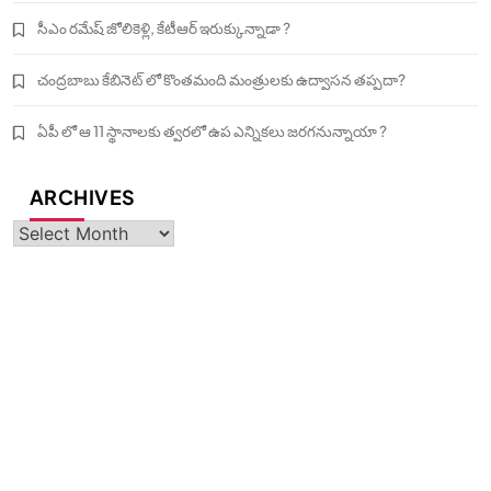
సీఎం రమేష్ జోలికెళ్లి, కేటీఆర్ ఇరుక్కున్నాడా ?
చంద్రబాబు కేబినెట్ లో కొంతమంది మంత్రులకు ఉద్వాసన తప్పదా?
ఏపీ లో ఆ 11 స్థానాలకు త్వరలో ఉప ఎన్నికలు జరగనున్నాయా ?
ARCHIVES
Archives