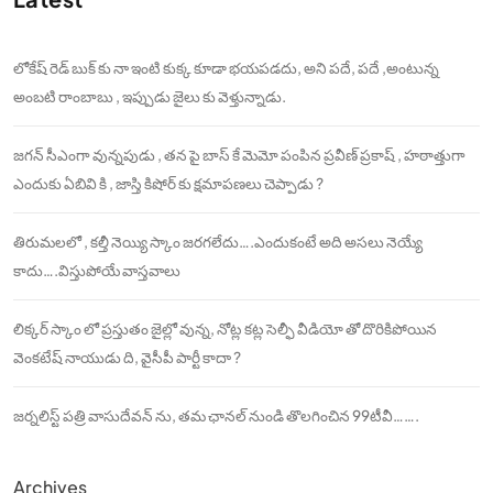
లోకేష్ రెడ్ బుక్ కు నా ఇంటి కుక్క కూడా భయపడదు, అని పదే, పదే ,అంటున్న
అంబటి రాంబాబు , ఇప్పుడు జైలు కు వెళ్తున్నాడు.
జగన్ సీఎంగా వున్నపుడు , తన పై బాస్ కే మెమో పంపిన ప్రవీణ్ ప్రకాష్ , హఠాత్తుగా
ఎందుకు ఏబివి కి , జాస్తి కిషోర్ కు క్షమాపణలు చెప్పాడు ?
తిరుమలలో , కల్తీ నెయ్యి స్కాం జరగలేదు….ఎందుకంటే అది అసలు నెయ్యే
కాదు….విస్తుపోయే వాస్తవాలు
లిక్కర్ స్కాం లో ప్రస్తుతం జైల్లో వున్న, నోట్ల కట్ల సెల్ఫీ వీడియో తో దొరికిపోయిన
వెంకటేష్ నాయుడు ది, వైసీపీ పార్టీ కాదా ?
జర్నలిస్ట్ పత్రి వాసుదేవన్ ను, తమ ఛానల్ నుండి తొలగించిన 99టీవీ…….
Archives