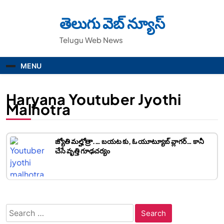
Skip
to
తెలుగు వెబ్ న్యూస్
content
Telugu Web News
MENU
Haryana Youtuber Jyothi
Malhotra
జ్యోతి మల్హోత్రా.… బయట కు, ఓ యూట్యూబ్ వ్లాగర్… కానీ
చేసే వృత్తి గూఢచర్యం
Search
for: