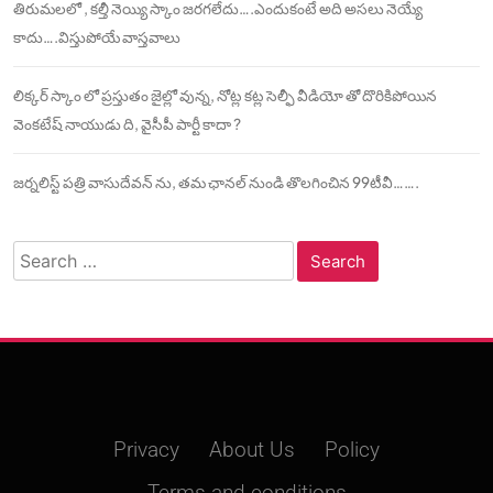
తిరుమలలో , కల్తీ నెయ్యి స్కాం జరగలేదు….ఎందుకంటే అది అసలు నెయ్యే
కాదు….విస్తుపోయే వాస్తవాలు
లిక్కర్ స్కాం లో ప్రస్తుతం జైల్లో వున్న, నోట్ల కట్ల సెల్ఫీ వీడియో తో దొరికిపోయిన
వెంకటేష్ నాయుడు ది, వైసీపీ పార్టీ కాదా ?
జర్నలిస్ట్ పత్రి వాసుదేవన్ ను, తమ ఛానల్ నుండి తొలగించిన 99టీవీ…….
Search
for:
Privacy
About Us
Policy