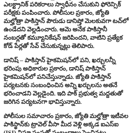
ఎలక్ట్రానిక్ పరికరాలు స్వాధీనం చేసుకుని ఫోరెన్సిక్
పరీక్షకు పంపించారు. పోలీసుల ప్రకారం, జ్యోతి
మల్హోత్రా పాకిస్తాన్ పౌరుడు డానిష్తో మెలకువగా టచ్‌లో
ఉండేదని వెల్లడించారు. ఆమె అనేక పాకిస్తానీ
నంబర్లతో కమ్యూనికేషన్ జరిపిందని, వాటిని ప్రత్యేక
కోడ్ పేర్లతో సేవ్ చేసుకున్నట్లు తెలిపారు.
డానిష్ – పాకిస్తాన్ హైకమిషన్‌లో పని, ఖర్చులన్నీ
భరింపు అధికారుల ప్రకారం, డానిష్ పాకిస్తాన్
హైకమిషన్‌లో పనిచేస్తున్నాడు. జ్యోతి పాకిస్తాన్
పర్యటనకు సంబంధించిన అన్ని ఖర్చులను అతనే
భరించాడని వెల్లడైంది. ఇది పాక్ ప్రభుత్వ మద్దతుతో
జరిగిన పర్యటనగా భావిస్తున్నారు.
పోలీసుల సమాచారం ప్రకారం, జ్యోతి మల్హోత్రా ఇటీవల
పాకిస్థాన్‌కు ట్రావెల్ వీసా మీద వెళ్లి అక్కడ ఐఎస్ఐ
(ISI) నిఘా సంస్థతో సంబంధాలు పెంచినట్లు