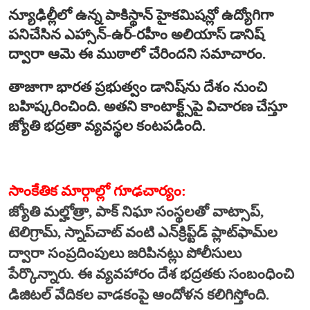
న్యూఢిల్లీలో ఉన్న పాకిస్థాన్ హైకమిషన్లో ఉద్యోగిగా
పనిచేసిన ఎహ్సాన్-ఉర్-రహీం అలియాస్ డానిష్
ద్వారా ఆమె ఈ ముఠాలో చేరిందని సమాచారం.
తాజాగా భారత ప్రభుత్వం డానిష్‌ను దేశం నుంచి
బహిష్కరించింది. అతని కాంటాక్ట్స్‌పై విచారణ చేస్తూ
జ్యోతి భద్రతా వ్యవస్థల కంటపడింది.
సాంకేతిక మార్గాల్లో గూఢచార్యం:
జ్యోతి మల్హోత్రా, పాక్ నిఘా సంస్థలతో వాట్సాప్,
టెలిగ్రామ్, స్నాప్‌చాట్ వంటి ఎన్‌క్రిప్ట్‌డ్ ప్లాట్‌ఫామ్‌ల
ద్వారా సంప్రదింపులు జరిపినట్లు పోలీసులు
పేర్కొన్నారు. ఈ వ్యవహారం దేశ భద్రతకు సంబంధించి
డిజిటల్ వేదికల వాడకంపై ఆందోళన కలిగిస్తోంది.