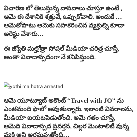
విచారణ లో తెలుస్తున్న వాసవాలు చూస్తూ ఉంటే ,
ఆమె ఈ దేశానికి శత్రువే, ఒప్పుకోవాలి. అందుకే …
ఆమెతోపాటు ఆమెకు సహకరించిన వ్యక్తుల్ని కూడా
అరెస్టు చేశారు…
ఈ జ్యోతి మల్హోత్రా సోషల్ మీడియా చరిత్ర చూస్తే,
అంతా వివాదాస్పదంగా నే కనిపిస్తుంది.
ఆమె యూట్యూబ్ అకౌంట్ “Travel with JO” ను
ఎంతమంది ఫాలో అవుతున్నారు, ఇలాంటి వివరాలను,
మీడియా బయటపెడుతోంది. ఆమె గతం చూస్తే,
ఆమెది వివాదాస్పద ప్రవర్తన, చిల్లర మెంటాలిటీ వున్న
వ్యక్తి అని అర్థమవుతోంది…