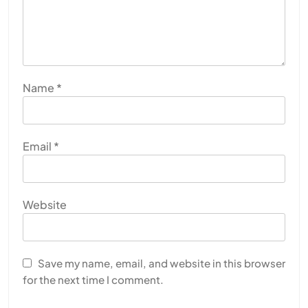
Name
*
Email
*
Website
Save my name, email, and website in this browser
for the next time I comment.