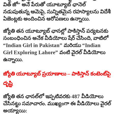
విత్ జో” అనే పేరుతో యూట్యూబ్ ఛానెల్
నడుపుతున్న ఆమెపై, సున్నితమైన రహస్యాలను విదేశీ
ఏజెంట్లకు అందించిన ఆరోపణలు ఉన్నాయి.
జ్యోతి తన యూట్యూబ్ ఛానల్లో పాకిస్తాన్ పర్యటనకు
సంబంధించిన అనేక వీడియోలు షేర్ చేసింది, వాటిలో
“Indian Girl in Pakistan” మరియు “Indian
Girl Exploring Lahore” వంటి వైరల్ వీడియోలు
ఉన్నాయి.
జ్యోతి యూట్యూబ్ ప్రయాణాలు – పాకిస్తాన్ కంటెంట్‌పై
దృష్టి
జ్యోతి తన ఛానల్‌లో ఇప్పటివరకు 487 వీడియోలు
చేసినట్టు సమాచారం. ముఖ్యంగా ఈ వీడియోలు వైరల్
అయ్యాయి: