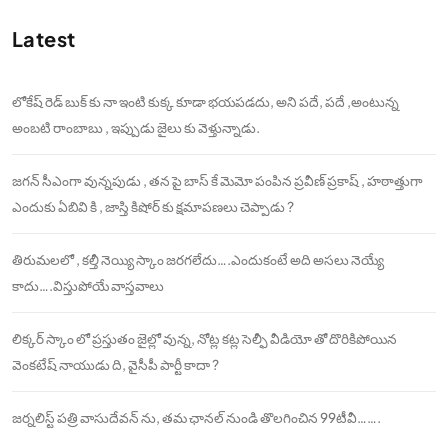
Latest
లోకేష్ రెడ్ బుక్ కు నా ఇంటి కుక్క కూడా భయపడదు, అని పదే, పదే ,అంటున్న
అంబటి రాంబాబు , ఇప్పుడు జైలు కు వెళ్తున్నాడు.
జగన్ సీఎంగా వున్నపుడు , తన పై బాస్ కే మెమో పంపిన ప్రవీణ్ ప్రకాష్ , హఠాత్తుగా
ఎందుకు ఏబివి కి , జాస్తి కిషోర్ కు క్షమాపణలు చెప్పాడు ?
తిరుమలలో , కల్తీ నెయ్యి స్కాం జరగలేదు….ఎందుకంటే అది అసలు నెయ్యే
కాదు….విస్తుపోయే వాస్తవాలు
లిక్కర్ స్కాం లో ప్రస్తుతం జైల్లో వున్న, నోట్ల కట్ల సెల్ఫీ వీడియో తో దొరికిపోయిన
వెంకటేష్ నాయుడు ది, వైసీపీ పార్టీ కాదా ?
జర్నలిస్ట్ పత్రి వాసుదేవన్ ను, తమ ఛానల్ నుండి తొలగించిన 99టీవీ…….