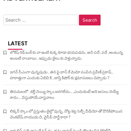
Search
for:
LATEST
లోకేష్ రెడ్ బుక్ కు నా ఇంటి కుక్క కూడా భయపడదు, అని పదే, పదే ,అంటున్న
అంబటి రాంబాబు , ఇప్పుడు జైలు కు వెళ్తున్నాడు.
జగన్ సీఎంగా వున్నపుడు , తన పై బాస్ కే మెమో పంపిన ప్రవీణ్ ప్రకాష్ ,
హఠాత్తుగా ఎందుకు ఏబివి కి , జాస్తి కిషోర్ కు క్షమాపణలు చెప్పాడు ?
తిరుమలలో , కల్తీ నెయ్యి స్కాం జరగలేదు….ఎందుకంటే అది అసలు నెయ్యే
కాదు….విస్తుపోయే వాస్తవాలు
లిక్కర్ స్కాం లో ప్రస్తుతం జైల్లో వున్న, నోట్ల కట్ల సెల్ఫీ వీడియో తో దొరికిపోయిన
వెంకటేష్ నాయుడు ది, వైసీపీ పార్టీ కాదా ?
జర్నలిస్ట్ పత్రి వాసుదేవన్ ను, తమ ఛానల్ నుండి తొలగించిన 99టీవీ…….