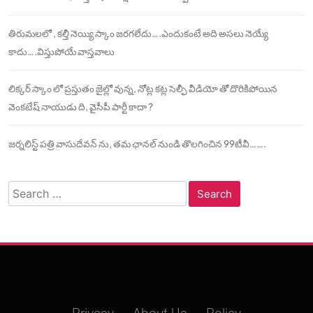
తిరుమలలో , కల్తీ నెయ్యి స్కాం జరగలేదు….ఎందుకంటే అది అసలు నెయ్యే
కాదు….విస్తుపోయే వాస్తవాలు
లిక్కర్ స్కాం లో ప్రస్తుతం జైల్లో వున్న, నోట్ల కట్ల సెల్ఫీ వీడియో తో దొరికిపోయిన
వెంకటేష్ నాయుడు ది, వైసీపీ పార్టీ కాదా ?
జర్నలిస్ట్ పత్రి వాసుదేవన్ ను, తమ ఛానల్ నుండి తొలగించిన 99టీవీ…….
Search
for: