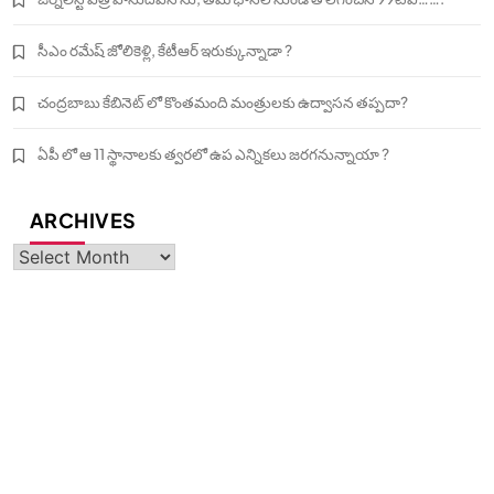
సీఎం రమేష్ జోలికెళ్లి, కేటీఆర్ ఇరుక్కున్నాడా ?
చంద్రబాబు కేబినెట్ లో కొంతమంది మంత్రులకు ఉద్వాసన తప్పదా?
ఏపీ లో ఆ 11 స్థానాలకు త్వరలో ఉప ఎన్నికలు జరగనున్నాయా ?
ARCHIVES
Archives