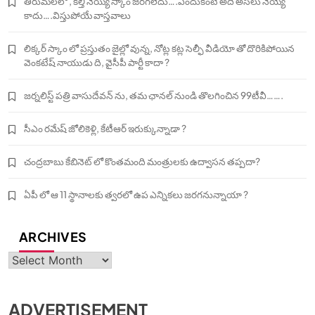
తిరుమలలో , కల్తీ నెయ్యి స్కాం జరగలేదు….ఎందుకంటే అది అసలు నెయ్యే
కాదు….విస్తుపోయే వాస్తవాలు
లిక్కర్ స్కాం లో ప్రస్తుతం జైల్లో వున్న, నోట్ల కట్ల సెల్ఫీ వీడియో తో దొరికిపోయిన
వెంకటేష్ నాయుడు ది, వైసీపీ పార్టీ కాదా ?
జర్నలిస్ట్ పత్రి వాసుదేవన్ ను, తమ ఛానల్ నుండి తొలగించిన 99టీవీ…….
సీఎం రమేష్ జోలికెళ్లి, కేటీఆర్ ఇరుక్కున్నాడా ?
చంద్రబాబు కేబినెట్ లో కొంతమంది మంత్రులకు ఉద్వాసన తప్పదా?
ఏపీ లో ఆ 11 స్థానాలకు త్వరలో ఉప ఎన్నికలు జరగనున్నాయా ?
ARCHIVES
Archives
ADVERTISEMENT