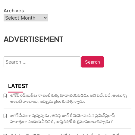
Archives
ADVERTISEMENT
Search
for:
LATEST
లోకేష్ రెడ్ బుక్ కు నా ఇంటి కుక్క కూడా భయపడదు, అని పదే, పదే ,అంటున్న
అంబటి రాంబాబు , ఇప్పుడు జైలు కు వెళ్తున్నాడు.
జగన్ సీఎంగా వున్నపుడు , తన పై బాస్ కే మెమో పంపిన ప్రవీణ్ ప్రకాష్ ,
హఠాత్తుగా ఎందుకు ఏబివి కి , జాస్తి కిషోర్ కు క్షమాపణలు చెప్పాడు ?