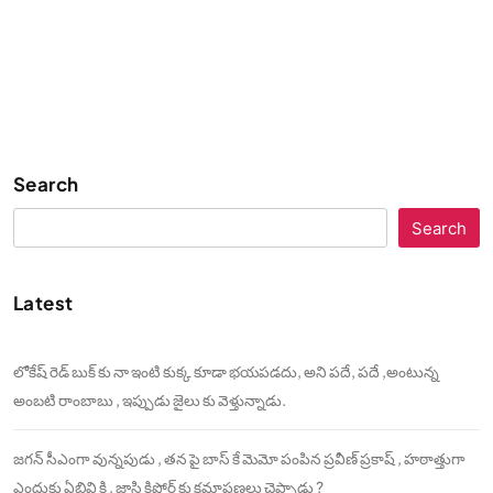
Search
Search
Latest
లోకేష్ రెడ్ బుక్ కు నా ఇంటి కుక్క కూడా భయపడదు, అని పదే, పదే ,అంటున్న
అంబటి రాంబాబు , ఇప్పుడు జైలు కు వెళ్తున్నాడు.
జగన్ సీఎంగా వున్నపుడు , తన పై బాస్ కే మెమో పంపిన ప్రవీణ్ ప్రకాష్ , హఠాత్తుగా
ఎందుకు ఏబివి కి , జాస్తి కిషోర్ కు క్షమాపణలు చెప్పాడు ?