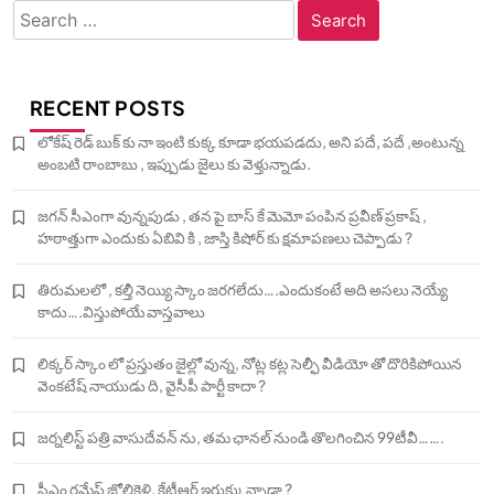
Search
for:
RECENT POSTS
లోకేష్ రెడ్ బుక్ కు నా ఇంటి కుక్క కూడా భయపడదు, అని పదే, పదే ,అంటున్న
అంబటి రాంబాబు , ఇప్పుడు జైలు కు వెళ్తున్నాడు.
జగన్ సీఎంగా వున్నపుడు , తన పై బాస్ కే మెమో పంపిన ప్రవీణ్ ప్రకాష్ ,
హఠాత్తుగా ఎందుకు ఏబివి కి , జాస్తి కిషోర్ కు క్షమాపణలు చెప్పాడు ?
తిరుమలలో , కల్తీ నెయ్యి స్కాం జరగలేదు….ఎందుకంటే అది అసలు నెయ్యే
కాదు….విస్తుపోయే వాస్తవాలు
లిక్కర్ స్కాం లో ప్రస్తుతం జైల్లో వున్న, నోట్ల కట్ల సెల్ఫీ వీడియో తో దొరికిపోయిన
వెంకటేష్ నాయుడు ది, వైసీపీ పార్టీ కాదా ?
జర్నలిస్ట్ పత్రి వాసుదేవన్ ను, తమ ఛానల్ నుండి తొలగించిన 99టీవీ…….
సీఎం రమేష్ జోలికెళ్లి, కేటీఆర్ ఇరుక్కున్నాడా ?