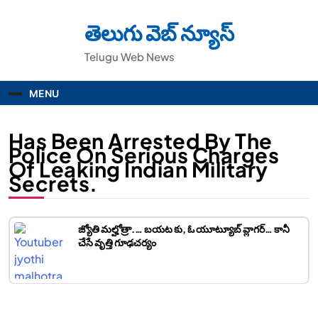
Skip
to
తెలుగు వెబ్ న్యూస్
content
Telugu Web News
MENU
Has Been Arrested By The
Police On Serious Charges
Of Leaking Indian Military
Secrets.
జ్యోతి మల్హోత్రా.… బయట కు, ఓ యూట్యూబ్ వ్లాగర్… కానీ
చేసే వృత్తి గూఢచర్యం