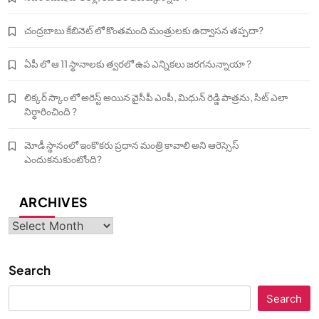
చంద్రబాబు కేబినెట్ లో కొంతమంది మంత్రులకు ఉద్వాసన తప్పదా?
ఏపీ లో ఆ 11 స్థానాలకు త్వరలో ఉప ఎన్నికలు జరగనున్నాయా ?
లిక్కర్ స్కాం లో అరెస్ట్ అయిన వైసీపీ ఎంపీ, మిధున్ రెడ్డి పాత్రను, సిట్ ఎలా
నిర్ధారించింది ?
మోడీ స్థానంలో ఇంకొకరు ప్రధాన మంత్రి కావాలి అని ఆరెస్సెస్‌
ఎందుకనుకుంటోంది?
ARCHIVES
Archives
Search
Search