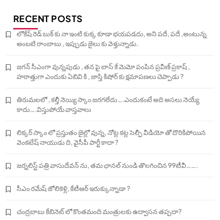
RECENT POSTS
లోకేష్ రెడ్ బుక్ కు నా ఇంటి కుక్క కూడా భయపడదు, అని పదే, పదే ,అంటున్న
అంబటి రాంబాబు , ఇప్పుడు జైలు కు వెళ్తున్నాడు.
జగన్ సీఎంగా వున్నపుడు , తన పై బాస్ కే మెమో పంపిన ప్రవీణ్ ప్రకాష్ ,
హఠాత్తుగా ఎందుకు ఏబివి కి , జాస్తి కిషోర్ కు క్షమాపణలు చెప్పాడు ?
తిరుమలలో , కల్తీ నెయ్యి స్కాం జరగలేదు….ఎందుకంటే అది అసలు నెయ్యే
కాదు….విస్తుపోయే వాస్తవాలు
లిక్కర్ స్కాం లో ప్రస్తుతం జైల్లో వున్న, నోట్ల కట్ల సెల్ఫీ వీడియో తో దొరికిపోయిన
వెంకటేష్ నాయుడు ది, వైసీపీ పార్టీ కాదా ?
జర్నలిస్ట్ పత్రి వాసుదేవన్ ను, తమ ఛానల్ నుండి తొలగించిన 99టీవీ…….
సీఎం రమేష్ జోలికెళ్లి, కేటీఆర్ ఇరుక్కున్నాడా ?
చంద్రబాబు కేబినెట్ లో కొంతమంది మంత్రులకు ఉద్వాసన తప్పదా?