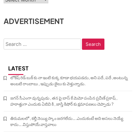
ADVERTISEMENT
Search
for:
LATEST
లోకేష్ రెడ్ బుక్ కు నా ఇంటి కుక్క కూడా భయపడదు, అని పదే, పదే ,అంటున్న
అంబటి రాంబాబు , ఇప్పుడు జైలు కు వెళ్తున్నాడు.
జగన్ సీఎంగా వున్నపుడు , తన పై బాస్ కే మెమో పంపిన ప్రవీణ్ ప్రకాష్ ,
హఠాత్తుగా ఎందుకు ఏబివి కి , జాస్తి కిషోర్ కు క్షమాపణలు చెప్పాడు ?
తిరుమలలో , కల్తీ నెయ్యి స్కాం జరగలేదు….ఎందుకంటే అది అసలు నెయ్యే
కాదు….విస్తుపోయే వాస్తవాలు