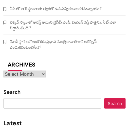
ఏపీ లో ఆ 11 స్థానాలకు త్వరలో ఉప ఎన్నికలు జరగనున్నాయా ?
లిక్కర్ స్కాం లో అరెస్ట్ అయిన వైసీపీ ఎంపీ, మిధున్ రెడ్డి పాత్రను, సిట్ ఎలా
నిర్ధారించింది ?
మోడీ స్థానంలో ఇంకొకరు ప్రధాన మంత్రి కావాలి అని ఆరెస్సెస్‌
ఎందుకనుకుంటోంది?
ARCHIVES
Archives
Search
Search
Latest