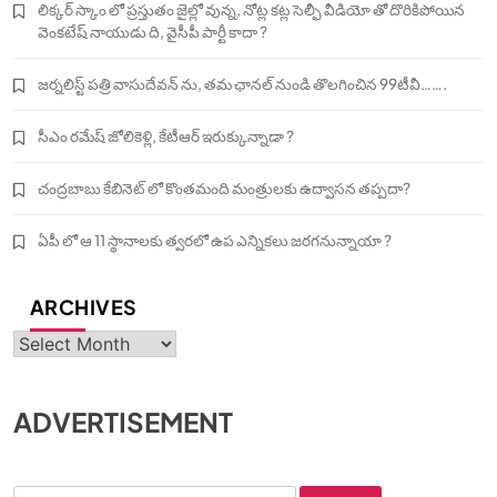
లిక్కర్ స్కాం లో ప్రస్తుతం జైల్లో వున్న, నోట్ల కట్ల సెల్ఫీ వీడియో తో దొరికిపోయిన
వెంకటేష్ నాయుడు ది, వైసీపీ పార్టీ కాదా ?
జర్నలిస్ట్ పత్రి వాసుదేవన్ ను, తమ ఛానల్ నుండి తొలగించిన 99టీవీ…….
సీఎం రమేష్ జోలికెళ్లి, కేటీఆర్ ఇరుక్కున్నాడా ?
చంద్రబాబు కేబినెట్ లో కొంతమంది మంత్రులకు ఉద్వాసన తప్పదా?
ఏపీ లో ఆ 11 స్థానాలకు త్వరలో ఉప ఎన్నికలు జరగనున్నాయా ?
ARCHIVES
Archives
ADVERTISEMENT