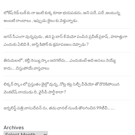
లోకేష్ రెడ్ బుక్ కు నా ఇంటి కుక్క కూడా భయపడదు, అని పదే, పదే ,అంటున్న
అంబటి రాంబాబు , ఇప్పుడు జైలు కు వెళ్తున్నాడు.
జగన్ సీఎంగా వున్నపుడు , తన పై బాస్ కే మెమో పంపిన ప్రవీణ్ ప్రకాష్ , హఠాత్తుగా
ఎందుకు ఏబివి కి , జాస్తి కిషోర్ కు క్షమాపణలు చెప్పాడు ?
తిరుమలలో , కల్తీ నెయ్యి స్కాం జరగలేదు….ఎందుకంటే అది అసలు నెయ్యే
కాదు….విస్తుపోయే వాస్తవాలు
లిక్కర్ స్కాం లో ప్రస్తుతం జైల్లో వున్న, నోట్ల కట్ల సెల్ఫీ వీడియో తో దొరికిపోయిన
వెంకటేష్ నాయుడు ది, వైసీపీ పార్టీ కాదా ?
జర్నలిస్ట్ పత్రి వాసుదేవన్ ను, తమ ఛానల్ నుండి తొలగించిన 99టీవీ…….
Archives