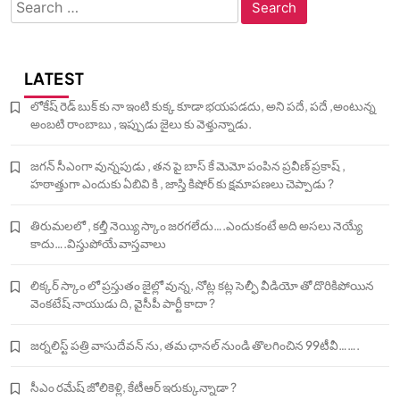
Search
for:
LATEST
లోకేష్ రెడ్ బుక్ కు నా ఇంటి కుక్క కూడా భయపడదు, అని పదే, పదే ,అంటున్న
అంబటి రాంబాబు , ఇప్పుడు జైలు కు వెళ్తున్నాడు.
జగన్ సీఎంగా వున్నపుడు , తన పై బాస్ కే మెమో పంపిన ప్రవీణ్ ప్రకాష్ ,
హఠాత్తుగా ఎందుకు ఏబివి కి , జాస్తి కిషోర్ కు క్షమాపణలు చెప్పాడు ?
తిరుమలలో , కల్తీ నెయ్యి స్కాం జరగలేదు….ఎందుకంటే అది అసలు నెయ్యే
కాదు….విస్తుపోయే వాస్తవాలు
లిక్కర్ స్కాం లో ప్రస్తుతం జైల్లో వున్న, నోట్ల కట్ల సెల్ఫీ వీడియో తో దొరికిపోయిన
వెంకటేష్ నాయుడు ది, వైసీపీ పార్టీ కాదా ?
జర్నలిస్ట్ పత్రి వాసుదేవన్ ను, తమ ఛానల్ నుండి తొలగించిన 99టీవీ…….
సీఎం రమేష్ జోలికెళ్లి, కేటీఆర్ ఇరుక్కున్నాడా ?