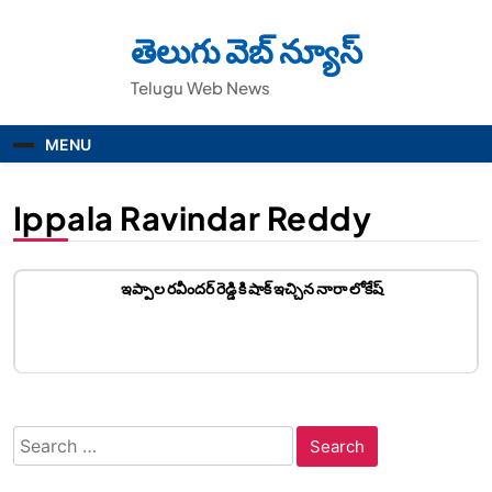
Skip
to
తెలుగు వెబ్ న్యూస్
content
Telugu Web News
MENU
Ippala Ravindar Reddy
ఇప్పాల రవీందర్ రెడ్డి కి షాక్ ఇచ్చిన నారా లోకేష్
Search
for: