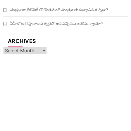
చంద్రబాబు కేబినెట్ లో కొంతమంది మంత్రులకు ఉద్వాసన తప్పదా?
ఏపీ లో ఆ 11 స్థానాలకు త్వరలో ఉప ఎన్నికలు జరగనున్నాయా ?
ARCHIVES
Archives