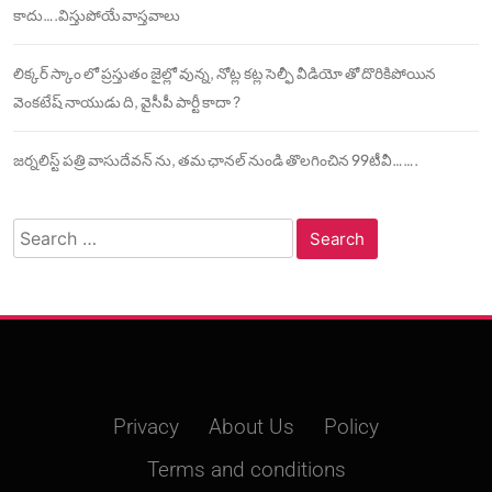
కాదు….విస్తుపోయే వాస్తవాలు
లిక్కర్ స్కాం లో ప్రస్తుతం జైల్లో వున్న, నోట్ల కట్ల సెల్ఫీ వీడియో తో దొరికిపోయిన
వెంకటేష్ నాయుడు ది, వైసీపీ పార్టీ కాదా ?
జర్నలిస్ట్ పత్రి వాసుదేవన్ ను, తమ ఛానల్ నుండి తొలగించిన 99టీవీ…….
Search
for:
Privacy
About Us
Policy
Terms and conditions