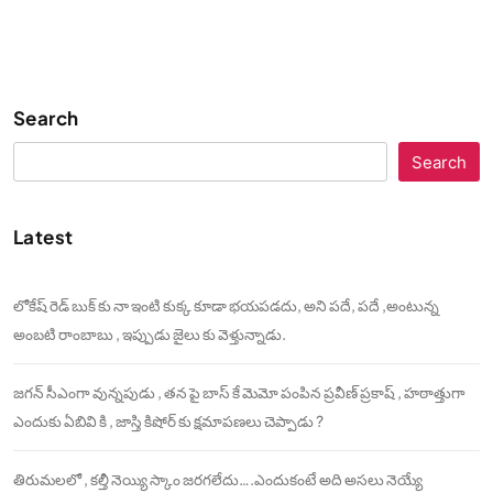
Search
Search
Latest
లోకేష్ రెడ్ బుక్ కు నా ఇంటి కుక్క కూడా భయపడదు, అని పదే, పదే ,అంటున్న
అంబటి రాంబాబు , ఇప్పుడు జైలు కు వెళ్తున్నాడు.
జగన్ సీఎంగా వున్నపుడు , తన పై బాస్ కే మెమో పంపిన ప్రవీణ్ ప్రకాష్ , హఠాత్తుగా
ఎందుకు ఏబివి కి , జాస్తి కిషోర్ కు క్షమాపణలు చెప్పాడు ?
తిరుమలలో , కల్తీ నెయ్యి స్కాం జరగలేదు….ఎందుకంటే అది అసలు నెయ్యే