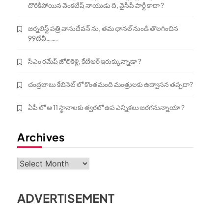
దొరికిపోయిన వెంకటేష్ నాయుడు ది, వైసీపీ పార్టీ కాదా ?
జర్నలిస్ట్ పత్రి వాసుదేవన్ ను, తమ ఛానల్ నుండి తొలగించిన
99టీవీ…….
సీఎం రమేష్ జోలికెళ్లి, కేటీఆర్ ఇరుక్కున్నాడా ?
చంద్రబాబు కేబినెట్ లో కొంతమంది మంత్రులకు ఉద్వాసన తప్పదా?
ఏపీ లో ఆ 11 స్థానాలకు త్వరలో ఉప ఎన్నికలు జరగనున్నాయా ?
Archives
Archives
ADVERTISEMENT