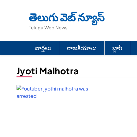
Skip
to
తెలుగు వెబ్ న్యూస్
content
Telugu Web News
వార్తలు
రాజకీయాలు
బ్లాగ్
Jyoti Malhotra