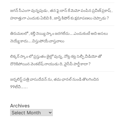
జగన్ సీఎంగా వున్నపుడు , తన పై బాస్ కే మెమో పంపిన ప్రవీణ్ ప్రకాష్ ,
హఠాత్తుగా ఎందుకు ఏబివి కి , జాస్తి కిషోర్ కు క్షమాపణలు చెప్పాడు ?
తిరుమలలో , కల్తీ నెయ్యి స్కాం జరగలేదు….ఎందుకంటే అది అసలు
నెయ్యే కాదు….విస్తుపోయే వాస్తవాలు
లిక్కర్ స్కాం లో ప్రస్తుతం జైల్లో వున్న, నోట్ల కట్ల సెల్ఫీ వీడియో తో
దొరికిపోయిన వెంకటేష్ నాయుడు ది, వైసీపీ పార్టీ కాదా ?
జర్నలిస్ట్ పత్రి వాసుదేవన్ ను, తమ ఛానల్ నుండి తొలగించిన
99టీవీ…….
Archives