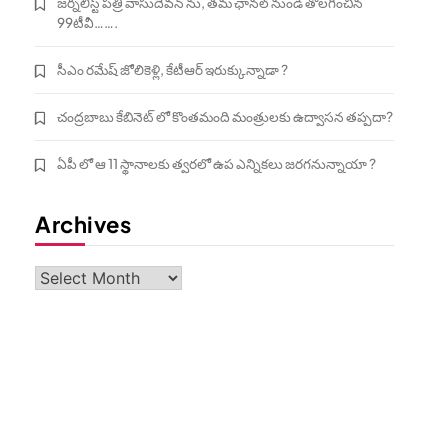
జర్నలిస్ట్ పత్రి వాసుదేవన్ ను, తమ ఛానల్ నుండి తొలగించిన
99టీవీ…….
సీఎం రమేష్ జోలికెళ్లి, కేటీఆర్ ఇరుక్కున్నాడా ?
చంద్రబాబు కేబినెట్ లో కొంతమంది మంత్రులకు ఉద్వాసన తప్పదా?
ఏపీ లో ఆ 11 స్థానాలకు త్వరలో ఉప ఎన్నికలు జరగనున్నాయా ?
Archives
Archives