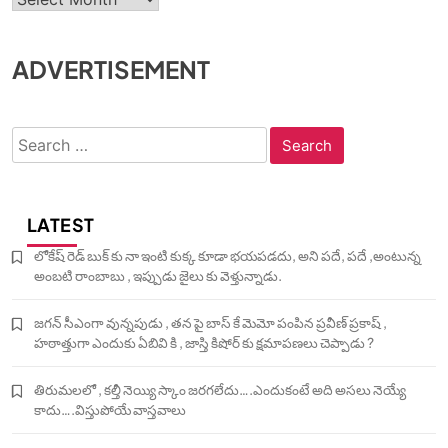
ADVERTISEMENT
Search
for:
LATEST
లోకేష్ రెడ్ బుక్ కు నా ఇంటి కుక్క కూడా భయపడదు, అని పదే, పదే ,అంటున్న
అంబటి రాంబాబు , ఇప్పుడు జైలు కు వెళ్తున్నాడు.
జగన్ సీఎంగా వున్నపుడు , తన పై బాస్ కే మెమో పంపిన ప్రవీణ్ ప్రకాష్ ,
హఠాత్తుగా ఎందుకు ఏబివి కి , జాస్తి కిషోర్ కు క్షమాపణలు చెప్పాడు ?
తిరుమలలో , కల్తీ నెయ్యి స్కాం జరగలేదు….ఎందుకంటే అది అసలు నెయ్యే
కాదు….విస్తుపోయే వాస్తవాలు