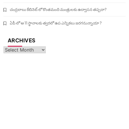
చంద్రబాబు కేబినెట్ లో కొంతమంది మంత్రులకు ఉద్వాసన తప్పదా?
ఏపీ లో ఆ 11 స్థానాలకు త్వరలో ఉప ఎన్నికలు జరగనున్నాయా ?
ARCHIVES
Archives