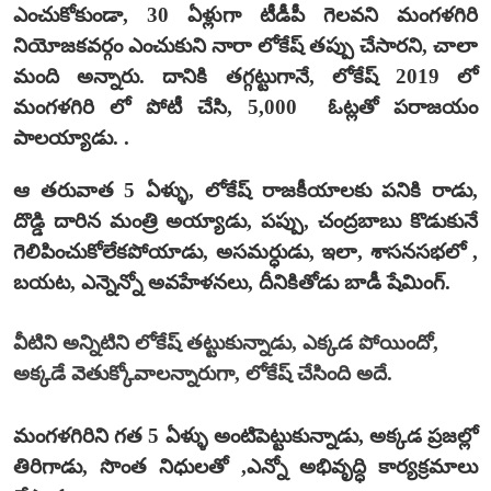
ఎంచుకోకుండా, 30 ఏళ్లుగా టీడీపీ గెలవని మంగళగిరి
నియోజకవర్గం ఎంచుకుని నారా లోకేష్ తప్పు చేసారని, చాలా
మంది అన్నారు. దానికి తగ్గట్టుగానే, లోకేష్ 2019 లో
మంగళగిరి లో పోటీ చేసి, 5,000 ఓట్లతో పరాజయం
పాలయ్యాడు. .
ఆ తరువాత 5 ఏళ్ళు, లోకేష్ రాజకీయాలకు పనికి రాడు,
దొడ్డి దారిన మంత్రి అయ్యాడు, పప్పు, చంద్రబాబు కొడుకునే
గెలిపించుకోలేకపోయాడు, అసమర్ధుడు, ఇలా, శాసనసభలో ,
బయట, ఎన్నెన్నో అవహేళనలు, దీనికితోడు బాడీ షేమింగ్.
వీటిని అన్నిటిని లోకేష్ తట్టుకున్నాడు, ఎక్కడ పోయిందో,
అక్కడే వెతుక్కోవాలన్నారుగా, లోకేష్ చేసింది అదే.
మంగళగిరిని గత 5 ఏళ్ళు అంటిపెట్టుకున్నాడు, అక్కడ ప్రజల్లో
తిరిగాడు, సొంత నిధులతో ,ఎన్నో అభివృద్ధి కార్యక్రమాలు