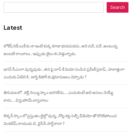
Search
Latest
లోకేష్ రెడ్ బుక్ కు నా ఇంటి కుక్క కూడా భయపడదు, అని పదే, పదే ,అంటున్న
అంబటి రాంబాబు , ఇప్పుడు జైలు కు వెళ్తున్నాడు.
జగన్ సీఎంగా వున్నపుడు , తన పై బాస్ కే మెమో పంపిన ప్రవీణ్ ప్రకాష్ , హఠాత్తుగా
ఎందుకు ఏబివి కి , జాస్తి కిషోర్ కు క్షమాపణలు చెప్పాడు ?
తిరుమలలో , కల్తీ నెయ్యి స్కాం జరగలేదు….ఎందుకంటే అది అసలు నెయ్యే
కాదు….విస్తుపోయే వాస్తవాలు
లిక్కర్ స్కాం లో ప్రస్తుతం జైల్లో వున్న, నోట్ల కట్ల సెల్ఫీ వీడియో తో దొరికిపోయిన
వెంకటేష్ నాయుడు ది, వైసీపీ పార్టీ కాదా ?