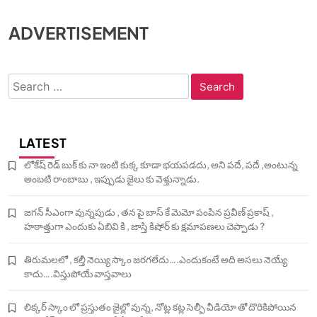
ADVERTISEMENT
Search
for:
LATEST
లోకేష్ రెడ్ బుక్ కు నా ఇంటి కుక్క కూడా భయపడదు, అని పదే, పదే ,అంటున్న
అంబటి రాంబాబు , ఇప్పుడు జైలు కు వెళ్తున్నాడు.
జగన్ సీఎంగా వున్నపుడు , తన పై బాస్ కే మెమో పంపిన ప్రవీణ్ ప్రకాష్ ,
హఠాత్తుగా ఎందుకు ఏబివి కి , జాస్తి కిషోర్ కు క్షమాపణలు చెప్పాడు ?
తిరుమలలో , కల్తీ నెయ్యి స్కాం జరగలేదు….ఎందుకంటే అది అసలు నెయ్యే
కాదు….విస్తుపోయే వాస్తవాలు
లిక్కర్ స్కాం లో ప్రస్తుతం జైల్లో వున్న, నోట్ల కట్ల సెల్ఫీ వీడియో తో దొరికిపోయిన