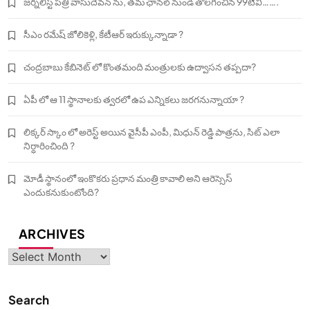
జర్నలిస్ట్ పత్రి వాసుదేవన్ ను, తమ ఛానల్ నుండి తొలగించిన 99టీవీ…….
సీఎం రమేష్ జోలికెళ్లి, కేటీఆర్ ఇరుక్కున్నాడా ?
చంద్రబాబు కేబినెట్ లో కొంతమంది మంత్రులకు ఉద్వాసన తప్పదా?
ఏపీ లో ఆ 11 స్థానాలకు త్వరలో ఉప ఎన్నికలు జరగనున్నాయా ?
లిక్కర్ స్కాం లో అరెస్ట్ అయిన వైసీపీ ఎంపీ, మిధున్ రెడ్డి పాత్రను, సిట్ ఎలా
నిర్ధారించింది ?
మోడీ స్థానంలో ఇంకొకరు ప్రధాన మంత్రి కావాలి అని ఆరెస్సెస్‌
ఎందుకనుకుంటోంది?
ARCHIVES
Archives
Search