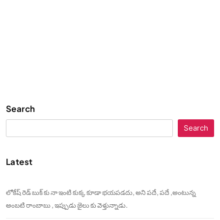
Search
Search
Latest
లోకేష్ రెడ్ బుక్ కు నా ఇంటి కుక్క కూడా భయపడదు, అని పదే, పదే ,అంటున్న
అంబటి రాంబాబు , ఇప్పుడు జైలు కు వెళ్తున్నాడు.