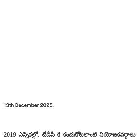
13th December 2025.
2019 ఎన్నికల్లో, టీడీపీ కి కంచుకోటలాంటి నియోజకవర్గాలు