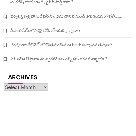
వెంకటేష్ నాయుడు ది, వైసీపీ పార్టీ కాదా ?
జర్నలిస్ట్ పత్రి వాసుదేవన్ ను, తమ ఛానల్ నుండి తొలగించిన 99టీవీ…….
సీఎం రమేష్ జోలికెళ్లి, కేటీఆర్ ఇరుక్కున్నాడా ?
చంద్రబాబు కేబినెట్ లో కొంతమంది మంత్రులకు ఉద్వాసన తప్పదా?
ఏపీ లో ఆ 11 స్థానాలకు త్వరలో ఉప ఎన్నికలు జరగనున్నాయా ?
ARCHIVES
Archives