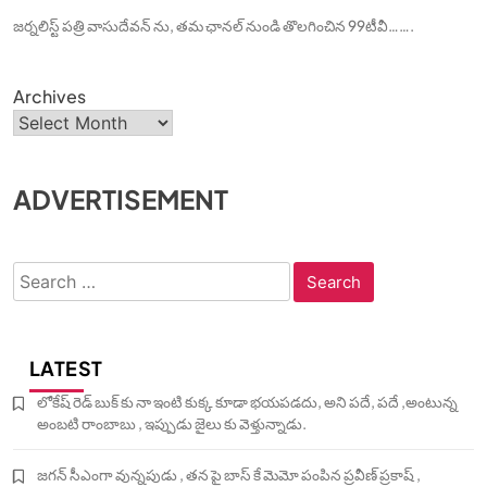
జర్నలిస్ట్ పత్రి వాసుదేవన్ ను, తమ ఛానల్ నుండి తొలగించిన 99టీవీ…….
Archives
ADVERTISEMENT
Search
for:
LATEST
లోకేష్ రెడ్ బుక్ కు నా ఇంటి కుక్క కూడా భయపడదు, అని పదే, పదే ,అంటున్న
అంబటి రాంబాబు , ఇప్పుడు జైలు కు వెళ్తున్నాడు.
జగన్ సీఎంగా వున్నపుడు , తన పై బాస్ కే మెమో పంపిన ప్రవీణ్ ప్రకాష్ ,