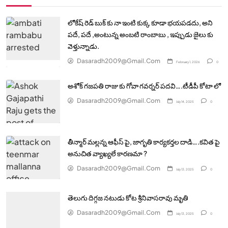
లోకేష్ రెడ్ బుక్ కు నా ఇంటి కుక్క కూడా భయపడదు, అని
పదే, పదే ,అంటున్న అంబటి రాంబాబు , ఇప్పుడు జైలు కు
వెళ్తున్నాడు.
Dasaradh2009@gmail.com
February 1, 2026
0
అశోక్ గజపతి రాజు కు గోవా గవర్నర్ పదవి….టీడీపీ కోటా లో
Dasaradh2009@gmail.com
July 14, 2025
0
తీన్మార్ మల్లన్న ఆఫీస్ పై, జాగృతి కార్యకర్తల దాడి….కవిత పై
అనుచిత వ్యాఖ్యలే కారణమా ?
Dasaradh2009@gmail.com
July 13, 2025
0
తెలుగు దిగ్గజ నటుడు కోట శ్రీనివాసరావు మృతి
Dasaradh2009@gmail.com
July 13, 2025
0