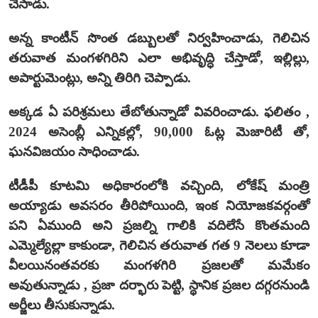
చేసాడు.
అన్న కాంటీన్ సొంత డబ్బులతో నిర్వహించాడు, గెలిచిన
తరువాత మంగళగిరిని ఎలా అభివృద్ధి చేస్తాడో, ఇల్లిల్లు,
అపార్టుమెంట్లు, అన్ని తిరిగి చెప్పాడు.
అక్కడ ఏ పరిశ్రమలు తేబోతున్నాడో వివరించాడు. ఫలితం ,
2024 అసెంబ్లీ ఎన్నికల్లో, 90,000 ఓట్ల మెజారిటీ తో,
ఘనవిజయం సాధించాడు.
టీడీపీ కూటమి అధికారంలోకి వచ్చింది, లోకేష్ మంత్రి
అయ్యాడు అవసరం తీరిపోయింది, ఇంక నియోజకవర్గంతో
పని ఏముంది అని ప్రజల్ని గాలికి వదిలేసే కొంతమంది
ఎమ్మెల్యేల్లా కాకుండా, గెలిచిన తరువాత గత 9 నెలలు కూడా
వీలయినంతవరకు మంగళగిరి ప్రజలతో మమేకం
అవుతున్నాడు , ప్రజా దర్భారు పెట్టి, స్థానిక ప్రజల దగ్గరనుండి
అర్జీలు తీసుకున్నాడు.