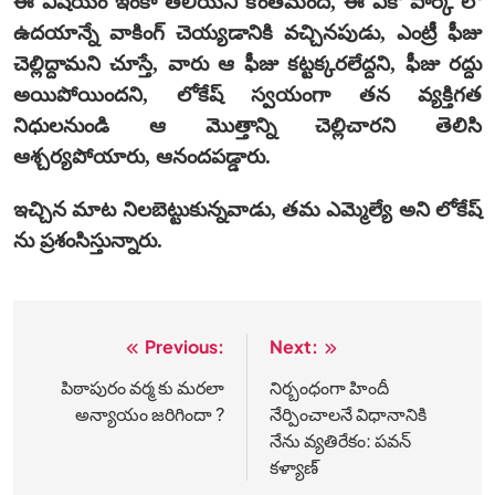
ఈ విషయం ఇంకా తెలియని కొంతమంది, ఈ ఎకో పార్క్ లో
ఉదయాన్నే వాకింగ్ చెయ్యడానికి వచ్చినపుడు, ఎంట్రీ ఫీజు
చెల్లిద్దామని చూస్తే, వారు ఆ ఫీజు కట్టక్కరలేద్దని, ఫీజు రద్దు
అయిపోయిందని, లోకేష్ స్వయంగా తన వ్యక్తిగత
నిధులనుండి ఆ మొత్తాన్ని చెల్లిచారని తెలిసి
ఆశ్చర్యపోయారు, ఆనందపడ్డారు.
ఇచ్చిన మాట నిలబెట్టుకున్నవాడు, తమ ఎమ్మెల్యే అని లోకేష్
ను ప్రశంసిస్తున్నారు.
Previous:
Next:
Post
navigation
పిఠాపురం వర్మ కు మరలా
నిర్బంధంగా హిందీ
అన్యాయం జరిగిందా ?
నేర్పించాలనే విధానానికి
నేను వ్యతిరేకం: పవన్
కళ్యాణ్