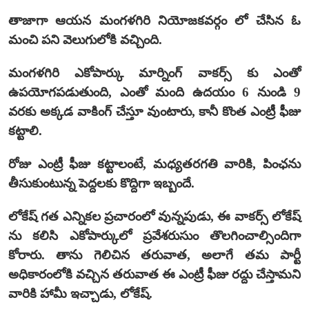
తాజాగా ఆయన మంగళగిరి నియోజకవర్గం లో చేసిన ఓ
మంచి పని వెలుగులోకి వచ్చింది.
మంగళగిరి ఎకోపార్కు మార్నింగ్ వాకర్స్ కు ఎంతో
ఉపయోగపడుతుంది, ఎంతో మంది ఉదయం 6 నుండి 9
వరకు అక్కడ వాకింగ్ చేస్తూ వుంటారు, కానీ కొంత ఎంట్రీ ఫీజు
కట్టాలి.
రోజు ఎంట్రీ ఫీజు కట్టాలంటే, మధ్యతరగతి వారికి, పింఛను
తీసుకుంటున్న పెద్దలకు కొద్దిగా ఇబ్బందే.
లోకేష్ గత ఎన్నికల ప్రచారంలో వున్నపుడు, ఈ వాకర్స్ లోకేష్
ను కలిసి ఎకోపార్కులో ప్రవేశరుసుం తొలగించాల్సిందిగా
కోరారు. తాను గెలిచిన తరువాత, అలాగే తమ పార్టీ
అధికారంలోకి వచ్చిన తరువాత ఈ ఎంట్రీ ఫీజు రద్దు చేస్తామని
వారికి హామీ ఇచ్చాడు, లోకేష్.