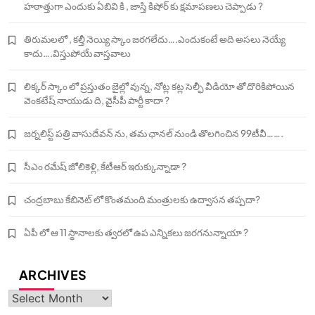
హఠాత్తుగా ఎందుకు ఏబివి కి , జాస్తి కిషోర్ కు క్షమాపణలు చెప్పాడు ?
తిరుమలలో , కల్తీ నెయ్యి స్కాం జరగలేదు….ఎందుకంటే అది అసలు నెయ్యే
కాదు….విస్తుపోయే వాస్తవాలు
లిక్కర్ స్కాం లో ప్రస్తుతం జైల్లో వున్న, నోట్ల కట్ల సెల్ఫీ వీడియో తో దొరికిపోయిన
వెంకటేష్ నాయుడు ది, వైసీపీ పార్టీ కాదా ?
జర్నలిస్ట్ పత్రి వాసుదేవన్ ను, తమ ఛానల్ నుండి తొలగించిన 99టీవీ…….
సీఎం రమేష్ జోలికెళ్లి, కేటీఆర్ ఇరుక్కున్నాడా ?
చంద్రబాబు కేబినెట్ లో కొంతమంది మంత్రులకు ఉద్వాసన తప్పదా?
ఏపీ లో ఆ 11 స్థానాలకు త్వరలో ఉప ఎన్నికలు జరగనున్నాయా ?
ARCHIVES
Archives