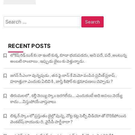
Search
for:
RECENT POSTS
లోకేష్ రెడ్ బుక్ కు నా ఇంటి కుక్క కూడా భయపడదు, అని పదే, పదే ,అంటున్న
అంబటి రాంబాబు , ఇప్పుడు జైలు కు వెళ్తున్నాడు.
జగన్ సీఎంగా వున్నపుడు , తన పై బాస్ కే మెమో పంపిన ప్రవీణ్ ప్రకాష్ ,
హఠాత్తుగా ఎందుకు ఏబివి కి , జాస్తి కిషోర్ కు క్షమాపణలు చెప్పాడు ?
తిరుమలలో , కల్తీ నెయ్యి స్కాం జరగలేదు….ఎందుకంటే అది అసలు నెయ్యే
కాదు….విస్తుపోయే వాస్తవాలు
లిక్కర్ స్కాం లో ప్రస్తుతం జైల్లో వున్న, నోట్ల కట్ల సెల్ఫీ వీడియో తో దొరికిపోయిన
వెంకటేష్ నాయుడు ది, వైసీపీ పార్టీ కాదా ?