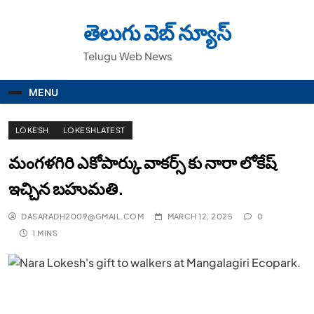
Skip
to
తెలుగు వెబ్ న్యూస్
content
Telugu Web News
MENU
LOKESH
LOKESHLATEST
మంగళగిరి ఎకోపార్కు వాకర్స్ కు నారా లోకేష్
ఇచ్చిన బహుమతి.
DASARADH2009@GMAIL.COM
MARCH 12, 2025
0
1 MINS