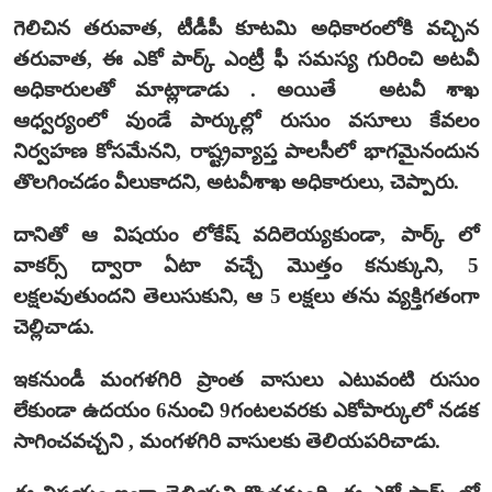
గెలిచిన తరువాత, టీడీపీ కూటమి అధికారంలోకి వచ్చిన
తరువాత, ఈ ఎకో పార్క్ ఎంట్రీ ఫీ సమస్య గురించి అటవీ
అధికారులతో మాట్లాడాడు . అయితే అటవీ శాఖ
ఆధ్వర్యంలో వుండే పార్కుల్లో రుసుం వసూలు కేవలం
నిర్వహణ కోసమేనని, రాష్ట్రవ్యాప్త పాలసీలో భాగమైనందున
తొలగించడం వీలుకాదని, అటవీశాఖ అధికారులు, చెప్పారు.
దానితో ఆ విషయం లోకేష్ వదిలెయ్యకుండా, పార్క్ లో
వాకర్స్ ద్వారా ఏటా వచ్చే మొత్తం కనుక్కుని, 5
లక్షలవుతుందని తెలుసుకుని, ఆ 5 లక్షలు తను వ్యక్తిగతంగా
చెల్లిచాడు.
ఇకనుండీ మంగళగిరి ప్రాంత వాసులు ఎటువంటి రుసుం
లేకుండా ఉదయం 6నుంచి 9గంటలవరకు ఎకోపార్కులో నడక
సాగించవచ్చని , మంగళగిరి వాసులకు తెలియపరిచాడు.