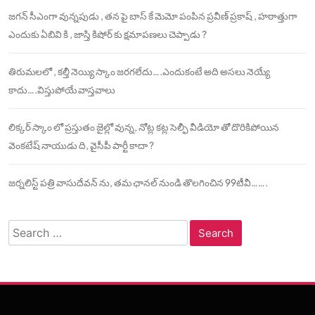
జగన్ సీఎంగా వున్నపుడు , తన పై బాస్ కే మెమో పంపిన ప్రవీణ్ ప్రకాష్ , హఠాత్తుగా
ఎందుకు ఏబివి కి , జాస్తి కిషోర్ కు క్షమాపణలు చెప్పాడు ?
తిరుమలలో , కల్తీ నెయ్యి స్కాం జరగలేదు….ఎందుకంటే అది అసలు నెయ్యే
కాదు….విస్తుపోయే వాస్తవాలు
లిక్కర్ స్కాం లో ప్రస్తుతం జైల్లో వున్న, నోట్ల కట్ల సెల్ఫీ వీడియో తో దొరికిపోయిన
వెంకటేష్ నాయుడు ది, వైసీపీ పార్టీ కాదా ?
జర్నలిస్ట్ పత్రి వాసుదేవన్ ను, తమ ఛానల్ నుండి తొలగించిన 99టీవీ…….
Search
for: