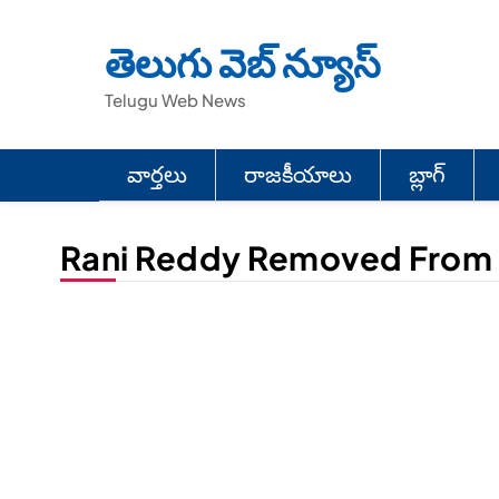
Skip
to
తెలుగు వెబ్ న్యూస్
content
Telugu Web News
వార్తలు
రాజకీయాలు
బ్లాగ్
Rani Reddy Removed From 