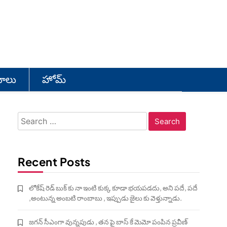
యోలు
హోమ్
Search
for:
Recent Posts
లోకేష్ రెడ్ బుక్ కు నా ఇంటి కుక్క కూడా భయపడదు, అని పదే, పదే
,అంటున్న అంబటి రాంబాబు , ఇప్పుడు జైలు కు వెళ్తున్నాడు.
జగన్ సీఎంగా వున్నపుడు , తన పై బాస్ కే మెమో పంపిన ప్రవీణ్