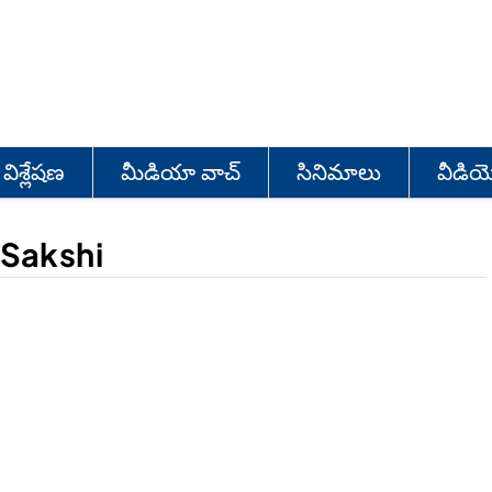
విశ్లేషణ
మీడియా వాచ్
సినిమాలు
వీడి
Sakshi