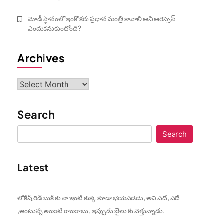
మోడీ స్థానంలో ఇంకొకరు ప్రధాన మంత్రి కావాలి అని ఆరెస్సెస్‌
ఎందుకనుకుంటోంది?
Archives
Archives
Search
Search
Latest
లోకేష్ రెడ్ బుక్ కు నా ఇంటి కుక్క కూడా భయపడదు, అని పదే, పదే
,అంటున్న అంబటి రాంబాబు , ఇప్పుడు జైలు కు వెళ్తున్నాడు.