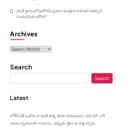
మోడీ స్థానంలో ఇంకొకరు ప్రధాన మంత్రి కావాలి అని ఆరెస్సెస్‌
ఎందుకనుకుంటోంది?
Archives
Archives
Search
Search
Latest
లోకేష్ రెడ్ బుక్ కు నా ఇంటి కుక్క కూడా భయపడదు, అని పదే, పదే
,అంటున్న అంబటి రాంబాబు , ఇప్పుడు జైలు కు వెళ్తున్నాడు.