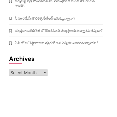
జర్నలిస్ట్ పత్రి వాసుదేవన్ ను, తమ ఛానల్ నుండి తొలగించిన
99టీవీ…….
సీఎం రమేష్ జోలికెళ్లి, కేటీఆర్ ఇరుక్కున్నాడా ?
చంద్రబాబు కేబినెట్ లో కొంతమంది మంత్రులకు ఉద్వాసన తప్పదా?
ఏపీ లో ఆ 11 స్థానాలకు త్వరలో ఉప ఎన్నికలు జరగనున్నాయా ?
Archives
Archives