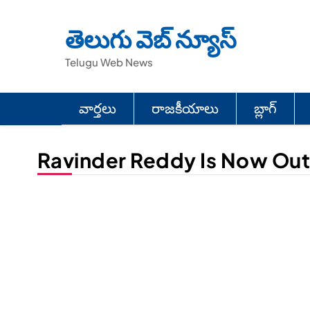
Skip
to
తెలుగు వెబ్ న్యూస్
content
Telugu Web News
వార్తలు
రాజకీయాలు
బ్లాగ్
Ravinder Reddy Is Now Out