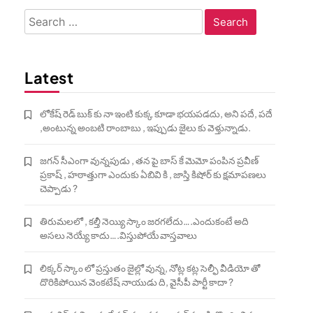
Search
for:
Latest
లోకేష్ రెడ్ బుక్ కు నా ఇంటి కుక్క కూడా భయపడదు, అని పదే, పదే
,అంటున్న అంబటి రాంబాబు , ఇప్పుడు జైలు కు వెళ్తున్నాడు.
జగన్ సీఎంగా వున్నపుడు , తన పై బాస్ కే మెమో పంపిన ప్రవీణ్
ప్రకాష్ , హఠాత్తుగా ఎందుకు ఏబివి కి , జాస్తి కిషోర్ కు క్షమాపణలు
చెప్పాడు ?
తిరుమలలో , కల్తీ నెయ్యి స్కాం జరగలేదు….ఎందుకంటే అది
అసలు నెయ్యే కాదు….విస్తుపోయే వాస్తవాలు
లిక్కర్ స్కాం లో ప్రస్తుతం జైల్లో వున్న, నోట్ల కట్ల సెల్ఫీ వీడియో తో
దొరికిపోయిన వెంకటేష్ నాయుడు ది, వైసీపీ పార్టీ కాదా ?