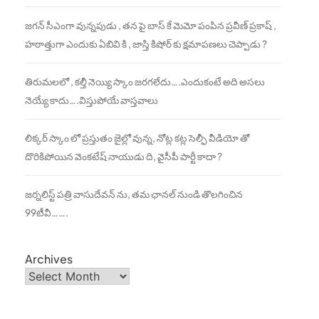
జగన్ సీఎంగా వున్నపుడు , తన పై బాస్ కే మెమో పంపిన ప్రవీణ్ ప్రకాష్ ,
హఠాత్తుగా ఎందుకు ఏబివి కి , జాస్తి కిషోర్ కు క్షమాపణలు చెప్పాడు ?
తిరుమలలో , కల్తీ నెయ్యి స్కాం జరగలేదు….ఎందుకంటే అది అసలు
నెయ్యే కాదు….విస్తుపోయే వాస్తవాలు
లిక్కర్ స్కాం లో ప్రస్తుతం జైల్లో వున్న, నోట్ల కట్ల సెల్ఫీ వీడియో తో
దొరికిపోయిన వెంకటేష్ నాయుడు ది, వైసీపీ పార్టీ కాదా ?
జర్నలిస్ట్ పత్రి వాసుదేవన్ ను, తమ ఛానల్ నుండి తొలగించిన
99టీవీ…….
Archives