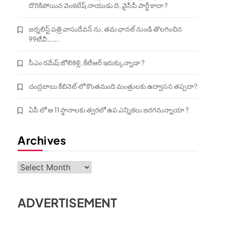
దొరికిపోయిన వెంకటేష్ నాయుడు ది, వైసీపీ పార్టీ కాదా ?
జర్నలిస్ట్ పత్రి వాసుదేవన్ ను, తమ ఛానల్ నుండి తొలగించిన
99టీవీ…….
సీఎం రమేష్ జోలికెళ్లి, కేటీఆర్ ఇరుక్కున్నాడా ?
చంద్రబాబు కేబినెట్ లో కొంతమంది మంత్రులకు ఉద్వాసన తప్పదా?
ఏపీ లో ఆ 11 స్థానాలకు త్వరలో ఉప ఎన్నికలు జరగనున్నాయా ?
Archives
Archives
ADVERTISEMENT