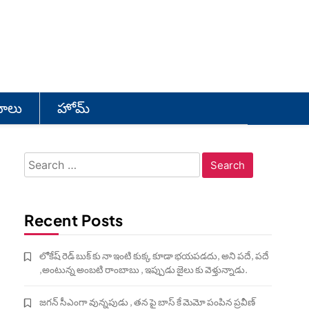
యోలు
హోమ్
Search
for:
Recent Posts
లోకేష్ రెడ్ బుక్ కు నా ఇంటి కుక్క కూడా భయపడదు, అని పదే, పదే
,అంటున్న అంబటి రాంబాబు , ఇప్పుడు జైలు కు వెళ్తున్నాడు.
జగన్ సీఎంగా వున్నపుడు , తన పై బాస్ కే మెమో పంపిన ప్రవీణ్