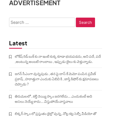
ADVERTISEMENT
Search
for:
Latest
లోకేష్ రెడ్ బుక్ కు నా ఇంటి కుక్క కూడా భయపడదు, అని పదే, పదే
,అంటున్న అంబటి రాంబాబు , ఇప్పుడు జైలు కు వెళ్తున్నాడు.
జగన్ సీఎంగా వున్నపుడు , తన పై బాస్ కే మెమో పంపిన ప్రవీణ్
ప్రకాష్ , హఠాత్తుగా ఎందుకు ఏబివి కి , జాస్తి కిషోర్ కు క్షమాపణలు
చెప్పాడు ?
తిరుమలలో , కల్తీ నెయ్యి స్కాం జరగలేదు….ఎందుకంటే అది
అసలు నెయ్యే కాదు….విస్తుపోయే వాస్తవాలు
లిక్కర్ స్కాం లో ప్రస్తుతం జైల్లో వున్న, నోట్ల కట్ల సెల్ఫీ వీడియో తో