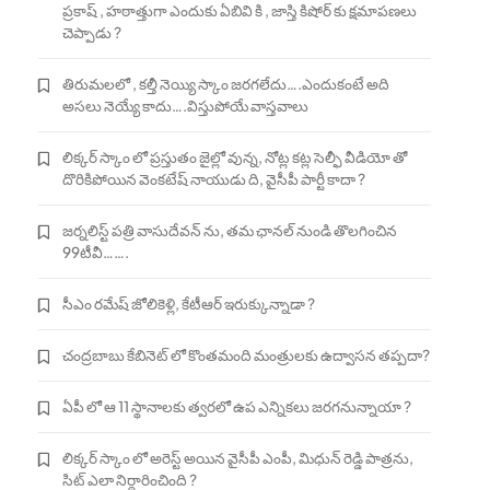
ప్రకాష్ , హఠాత్తుగా ఎందుకు ఏబివి కి , జాస్తి కిషోర్ కు క్షమాపణలు
చెప్పాడు ?
తిరుమలలో , కల్తీ నెయ్యి స్కాం జరగలేదు….ఎందుకంటే అది
అసలు నెయ్యే కాదు….విస్తుపోయే వాస్తవాలు
లిక్కర్ స్కాం లో ప్రస్తుతం జైల్లో వున్న, నోట్ల కట్ల సెల్ఫీ వీడియో తో
దొరికిపోయిన వెంకటేష్ నాయుడు ది, వైసీపీ పార్టీ కాదా ?
జర్నలిస్ట్ పత్రి వాసుదేవన్ ను, తమ ఛానల్ నుండి తొలగించిన
99టీవీ…….
సీఎం రమేష్ జోలికెళ్లి, కేటీఆర్ ఇరుక్కున్నాడా ?
చంద్రబాబు కేబినెట్ లో కొంతమంది మంత్రులకు ఉద్వాసన తప్పదా?
ఏపీ లో ఆ 11 స్థానాలకు త్వరలో ఉప ఎన్నికలు జరగనున్నాయా ?
లిక్కర్ స్కాం లో అరెస్ట్ అయిన వైసీపీ ఎంపీ, మిధున్ రెడ్డి పాత్రను,
సిట్ ఎలా నిర్ధారించింది ?