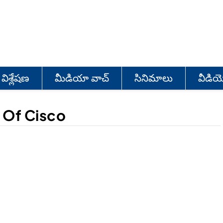
విశ్లేషణ
మీడియా వాచ్
సినిమాలు
వీడి
 Of Cisco