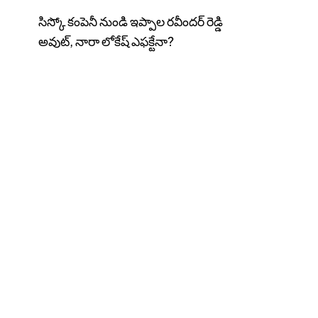
సిస్కో కంపెనీ నుండి ఇప్పాల రవీందర్ రెడ్డి
అవుట్, నారా లోకేష్ ఎఫక్టేనా?