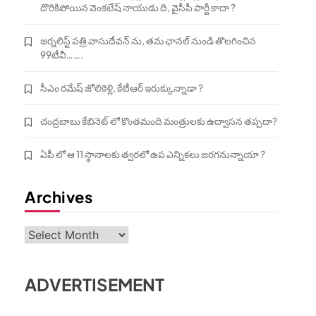
దొరికిపోయిన వెంకటేష్ నాయుడు ది, వైసీపీ పార్టీ కాదా ?
జర్నలిస్ట్ పత్రి వాసుదేవన్ ను, తమ ఛానల్ నుండి తొలగించిన
99టీవీ…….
సీఎం రమేష్ జోలికెళ్లి, కేటీఆర్ ఇరుక్కున్నాడా ?
చంద్రబాబు కేబినెట్ లో కొంతమంది మంత్రులకు ఉద్వాసన తప్పదా?
ఏపీ లో ఆ 11 స్థానాలకు త్వరలో ఉప ఎన్నికలు జరగనున్నాయా ?
Archives
Archives
ADVERTISEMENT