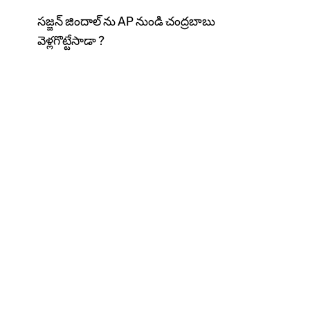
సజ్జన్ జిందాల్ ను AP నుండి చంద్రబాబు
వెళ్లగొట్టేసాడా ?