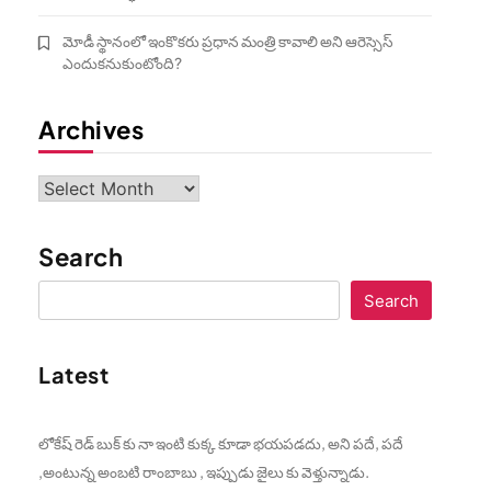
మోడీ స్థానంలో ఇంకొకరు ప్రధాన మంత్రి కావాలి అని ఆరెస్సెస్‌
ఎందుకనుకుంటోంది?
Archives
Archives
Search
Search
Latest
లోకేష్ రెడ్ బుక్ కు నా ఇంటి కుక్క కూడా భయపడదు, అని పదే, పదే
,అంటున్న అంబటి రాంబాబు , ఇప్పుడు జైలు కు వెళ్తున్నాడు.