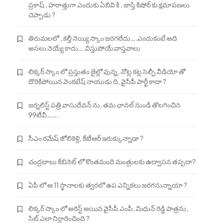
ప్రకాష్ , హఠాత్తుగా ఎందుకు ఏబివి కి , జాస్తి కిషోర్ కు క్షమాపణలు
చెప్పాడు ?
తిరుమలలో , కల్తీ నెయ్యి స్కాం జరగలేదు….ఎందుకంటే అది
అసలు నెయ్యే కాదు….విస్తుపోయే వాస్తవాలు
లిక్కర్ స్కాం లో ప్రస్తుతం జైల్లో వున్న, నోట్ల కట్ల సెల్ఫీ వీడియో తో
దొరికిపోయిన వెంకటేష్ నాయుడు ది, వైసీపీ పార్టీ కాదా ?
జర్నలిస్ట్ పత్రి వాసుదేవన్ ను, తమ ఛానల్ నుండి తొలగించిన
99టీవీ…….
సీఎం రమేష్ జోలికెళ్లి, కేటీఆర్ ఇరుక్కున్నాడా ?
చంద్రబాబు కేబినెట్ లో కొంతమంది మంత్రులకు ఉద్వాసన తప్పదా?
ఏపీ లో ఆ 11 స్థానాలకు త్వరలో ఉప ఎన్నికలు జరగనున్నాయా ?
లిక్కర్ స్కాం లో అరెస్ట్ అయిన వైసీపీ ఎంపీ, మిధున్ రెడ్డి పాత్రను,
సిట్ ఎలా నిర్ధారించింది ?