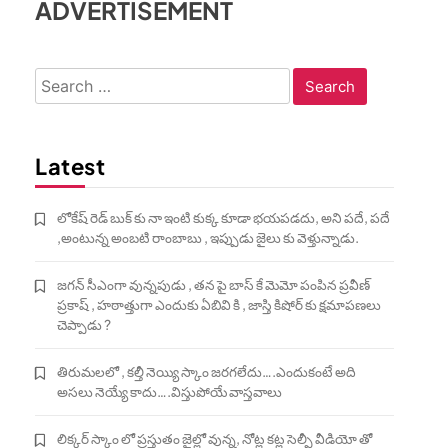
ADVERTISEMENT
Search
for:
Latest
లోకేష్ రెడ్ బుక్ కు నా ఇంటి కుక్క కూడా భయపడదు, అని పదే, పదే
,అంటున్న అంబటి రాంబాబు , ఇప్పుడు జైలు కు వెళ్తున్నాడు.
జగన్ సీఎంగా వున్నపుడు , తన పై బాస్ కే మెమో పంపిన ప్రవీణ్
ప్రకాష్ , హఠాత్తుగా ఎందుకు ఏబివి కి , జాస్తి కిషోర్ కు క్షమాపణలు
చెప్పాడు ?
తిరుమలలో , కల్తీ నెయ్యి స్కాం జరగలేదు….ఎందుకంటే అది
అసలు నెయ్యే కాదు….విస్తుపోయే వాస్తవాలు
లిక్కర్ స్కాం లో ప్రస్తుతం జైల్లో వున్న, నోట్ల కట్ల సెల్ఫీ వీడియో తో