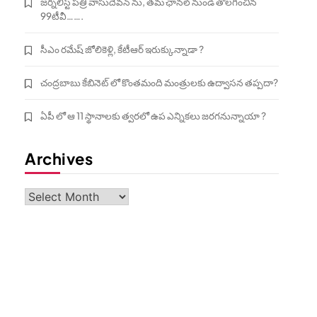
జర్నలిస్ట్ పత్రి వాసుదేవన్ ను, తమ ఛానల్ నుండి తొలగించిన
99టీవీ…….
సీఎం రమేష్ జోలికెళ్లి, కేటీఆర్ ఇరుక్కున్నాడా ?
చంద్రబాబు కేబినెట్ లో కొంతమంది మంత్రులకు ఉద్వాసన తప్పదా?
ఏపీ లో ఆ 11 స్థానాలకు త్వరలో ఉప ఎన్నికలు జరగనున్నాయా ?
Archives
Archives