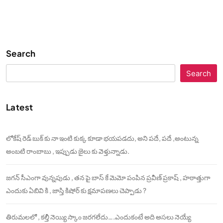
Search
Search
Latest
లోకేష్ రెడ్ బుక్ కు నా ఇంటి కుక్క కూడా భయపడదు, అని పదే, పదే ,అంటున్న
అంబటి రాంబాబు , ఇప్పుడు జైలు కు వెళ్తున్నాడు.
జగన్ సీఎంగా వున్నపుడు , తన పై బాస్ కే మెమో పంపిన ప్రవీణ్ ప్రకాష్ , హఠాత్తుగా
ఎందుకు ఏబివి కి , జాస్తి కిషోర్ కు క్షమాపణలు చెప్పాడు ?
తిరుమలలో , కల్తీ నెయ్యి స్కాం జరగలేదు….ఎందుకంటే అది అసలు నెయ్యే