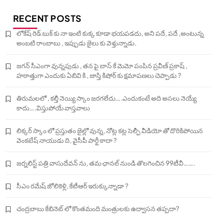
RECENT POSTS
లోకేష్ రెడ్ బుక్ కు నా ఇంటి కుక్క కూడా భయపడదు, అని పదే, పదే ,అంటున్న
అంబటి రాంబాబు , ఇప్పుడు జైలు కు వెళ్తున్నాడు.
జగన్ సీఎంగా వున్నపుడు , తన పై బాస్ కే మెమో పంపిన ప్రవీణ్ ప్రకాష్ ,
హఠాత్తుగా ఎందుకు ఏబివి కి , జాస్తి కిషోర్ కు క్షమాపణలు చెప్పాడు ?
తిరుమలలో , కల్తీ నెయ్యి స్కాం జరగలేదు….ఎందుకంటే అది అసలు నెయ్యే
కాదు….విస్తుపోయే వాస్తవాలు
లిక్కర్ స్కాం లో ప్రస్తుతం జైల్లో వున్న, నోట్ల కట్ల సెల్ఫీ వీడియో తో దొరికిపోయిన
వెంకటేష్ నాయుడు ది, వైసీపీ పార్టీ కాదా ?
జర్నలిస్ట్ పత్రి వాసుదేవన్ ను, తమ ఛానల్ నుండి తొలగించిన 99టీవీ…….
సీఎం రమేష్ జోలికెళ్లి, కేటీఆర్ ఇరుక్కున్నాడా ?
చంద్రబాబు కేబినెట్ లో కొంతమంది మంత్రులకు ఉద్వాసన తప్పదా?