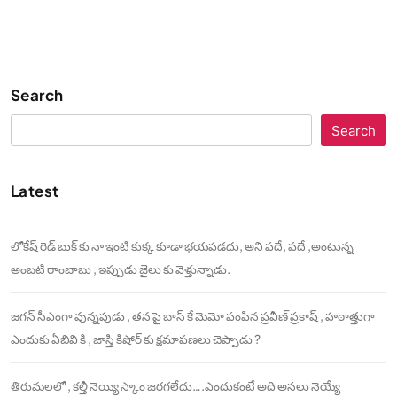
Search
Search
Latest
లోకేష్ రెడ్ బుక్ కు నా ఇంటి కుక్క కూడా భయపడదు, అని పదే, పదే ,అంటున్న
అంబటి రాంబాబు , ఇప్పుడు జైలు కు వెళ్తున్నాడు.
జగన్ సీఎంగా వున్నపుడు , తన పై బాస్ కే మెమో పంపిన ప్రవీణ్ ప్రకాష్ , హఠాత్తుగా
ఎందుకు ఏబివి కి , జాస్తి కిషోర్ కు క్షమాపణలు చెప్పాడు ?
తిరుమలలో , కల్తీ నెయ్యి స్కాం జరగలేదు….ఎందుకంటే అది అసలు నెయ్యే