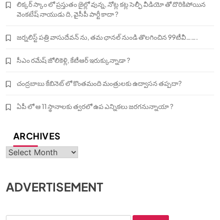
లిక్కర్ స్కాం లో ప్రస్తుతం జైల్లో వున్న, నోట్ల కట్ల సెల్ఫీ వీడియో తో దొరికిపోయిన
వెంకటేష్ నాయుడు ది, వైసీపీ పార్టీ కాదా ?
జర్నలిస్ట్ పత్రి వాసుదేవన్ ను, తమ ఛానల్ నుండి తొలగించిన 99టీవీ…….
సీఎం రమేష్ జోలికెళ్లి, కేటీఆర్ ఇరుక్కున్నాడా ?
చంద్రబాబు కేబినెట్ లో కొంతమంది మంత్రులకు ఉద్వాసన తప్పదా?
ఏపీ లో ఆ 11 స్థానాలకు త్వరలో ఉప ఎన్నికలు జరగనున్నాయా ?
ARCHIVES
Archives
ADVERTISEMENT