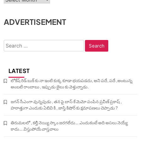
ADVERTISEMENT
Search
for:
LATEST
లోకేష్ రెడ్ బుక్ కు నా ఇంటి కుక్క కూడా భయపడదు, అని పదే, పదే ,అంటున్న
అంబటి రాంబాబు , ఇప్పుడు జైలు కు వెళ్తున్నాడు.
జగన్ సీఎంగా వున్నపుడు , తన పై బాస్ కే మెమో పంపిన ప్రవీణ్ ప్రకాష్ ,
హఠాత్తుగా ఎందుకు ఏబివి కి , జాస్తి కిషోర్ కు క్షమాపణలు చెప్పాడు ?
తిరుమలలో , కల్తీ నెయ్యి స్కాం జరగలేదు….ఎందుకంటే అది అసలు నెయ్యే
కాదు….విస్తుపోయే వాస్తవాలు