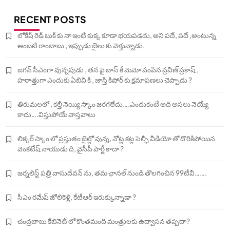
RECENT POSTS
లోకేష్ రెడ్ బుక్ కు నా ఇంటి కుక్క కూడా భయపడదు, అని పదే, పదే ,అంటున్న
అంబటి రాంబాబు , ఇప్పుడు జైలు కు వెళ్తున్నాడు.
జగన్ సీఎంగా వున్నపుడు , తన పై బాస్ కే మెమో పంపిన ప్రవీణ్ ప్రకాష్ ,
హఠాత్తుగా ఎందుకు ఏబివి కి , జాస్తి కిషోర్ కు క్షమాపణలు చెప్పాడు ?
తిరుమలలో , కల్తీ నెయ్యి స్కాం జరగలేదు….ఎందుకంటే అది అసలు నెయ్యే
కాదు….విస్తుపోయే వాస్తవాలు
లిక్కర్ స్కాం లో ప్రస్తుతం జైల్లో వున్న, నోట్ల కట్ల సెల్ఫీ వీడియో తో దొరికిపోయిన
వెంకటేష్ నాయుడు ది, వైసీపీ పార్టీ కాదా ?
జర్నలిస్ట్ పత్రి వాసుదేవన్ ను, తమ ఛానల్ నుండి తొలగించిన 99టీవీ…….
సీఎం రమేష్ జోలికెళ్లి, కేటీఆర్ ఇరుక్కున్నాడా ?
చంద్రబాబు కేబినెట్ లో కొంతమంది మంత్రులకు ఉద్వాసన తప్పదా?