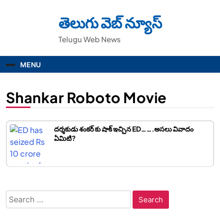
Skip
to
తెలుగు వెబ్ న్యూస్
content
Telugu Web News
MENU
Shankar Roboto Movie
దర్శకుడు శంకర్ కు షాక్ ఇచ్చిన ED…….అసలు వివాదం
ఏమిటి?
Search
for: