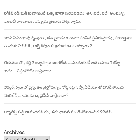
లోకేష్ రెడ్ బుక్ కు నా ఇంటి కుక్క కూడా భయపడదు, అని పదే, పదే ,అంటున్న
అంబటి రాంబాబు , ఇప్పుడు జైలు కు వెళ్తున్నాడు.
జగన్ సీఎంగా వున్నపుడు , తన పై బాస్ కే మెమో పంపిన ప్రవీణ్ ప్రకాష్ , హఠాత్తుగా
ఎందుకు ఏబివి కి , జాస్తి కిషోర్ కు క్షమాపణలు చెప్పాడు ?
తిరుమలలో , కల్తీ నెయ్యి స్కాం జరగలేదు….ఎందుకంటే అది అసలు నెయ్యే
కాదు….విస్తుపోయే వాస్తవాలు
లిక్కర్ స్కాం లో ప్రస్తుతం జైల్లో వున్న, నోట్ల కట్ల సెల్ఫీ వీడియో తో దొరికిపోయిన
వెంకటేష్ నాయుడు ది, వైసీపీ పార్టీ కాదా ?
జర్నలిస్ట్ పత్రి వాసుదేవన్ ను, తమ ఛానల్ నుండి తొలగించిన 99టీవీ…….
Archives