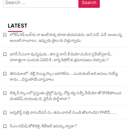
Search
for:
LATEST
లోకేష్ రెడ్ బుక్ కు నా ఇంటి కుక్క కూడా భయపడదు, అని పదే, పదే ,అంటున్న
అంబటి రాంబాబు , ఇప్పుడు జైలు కు వెళ్తున్నాడు.
జగన్ సీఎంగా వున్నపుడు , తన పై బాస్ కే మెమో పంపిన ప్రవీణ్ ప్రకాష్ ,
హఠాత్తుగా ఎందుకు ఏబివి కి , జాస్తి కిషోర్ కు క్షమాపణలు చెప్పాడు ?
తిరుమలలో , కల్తీ నెయ్యి స్కాం జరగలేదు….ఎందుకంటే అది అసలు నెయ్యే
కాదు….విస్తుపోయే వాస్తవాలు
లిక్కర్ స్కాం లో ప్రస్తుతం జైల్లో వున్న, నోట్ల కట్ల సెల్ఫీ వీడియో తో దొరికిపోయిన
వెంకటేష్ నాయుడు ది, వైసీపీ పార్టీ కాదా ?
జర్నలిస్ట్ పత్రి వాసుదేవన్ ను, తమ ఛానల్ నుండి తొలగించిన 99టీవీ…….
సీఎం రమేష్ జోలికెళ్లి, కేటీఆర్ ఇరుక్కున్నాడా ?