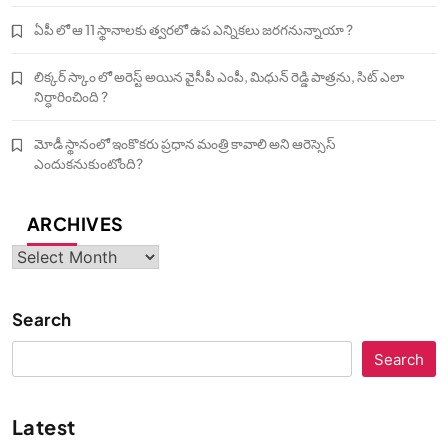
ఏపీ లో ఆ 11 స్థానాలకు త్వరలో ఉప ఎన్నికలు జరగనున్నాయా ?
లిక్కర్ స్కాం లో అరెస్ట్ అయిన వైసీపీ ఎంపీ, మిధున్ రెడ్డి పాత్రను, సిట్ ఎలా
నిర్ధారించింది ?
మోడీ స్థానంలో ఇంకొకరు ప్రధాన మంత్రి కావాలి అని ఆరెస్సెస్‌
ఎందుకనుకుంటోంది?
ARCHIVES
Archives
Search
Search
Latest