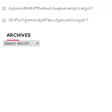
చంద్రబాబు కేబినెట్ లో కొంతమంది మంత్రులకు ఉద్వాసన తప్పదా?
ఏపీ లో ఆ 11 స్థానాలకు త్వరలో ఉప ఎన్నికలు జరగనున్నాయా ?
ARCHIVES
Archives