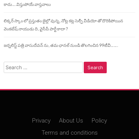
కాదు….విస్తుపోయే వాస్తవాలు
లిక్కర్ స్కాం లో ప్రస్తుతం జైల్లో వున్న, నోట్ల కట్ల సెల్ఫీ వీడియో తో దొరికిపోయిన
వెంకటేష్ నాయుడు ది, వైసీపీ పార్టీ కాదా ?
జర్నలిస్ట్ పత్రి వాసుదేవన్ ను, తమ ఛానల్ నుండి తొలగించిన 99టీవీ…….
Search
for:
Privacy
About Us
Policy
Terms and conditions