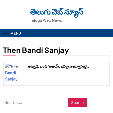
Skip
to
తెలుగు వెబ్ న్యూస్
content
Telugu Web News
MENU
Then Bandi Sanjay
అప్పుడు బండి సంజయ్, ఇప్పుడు అన్నామలై…
Search
for: