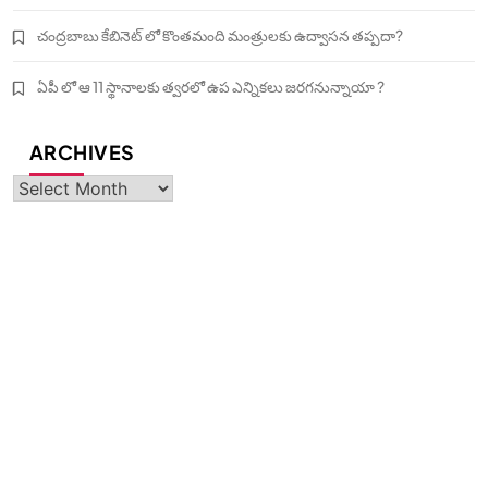
చంద్రబాబు కేబినెట్ లో కొంతమంది మంత్రులకు ఉద్వాసన తప్పదా?
ఏపీ లో ఆ 11 స్థానాలకు త్వరలో ఉప ఎన్నికలు జరగనున్నాయా ?
ARCHIVES
Archives