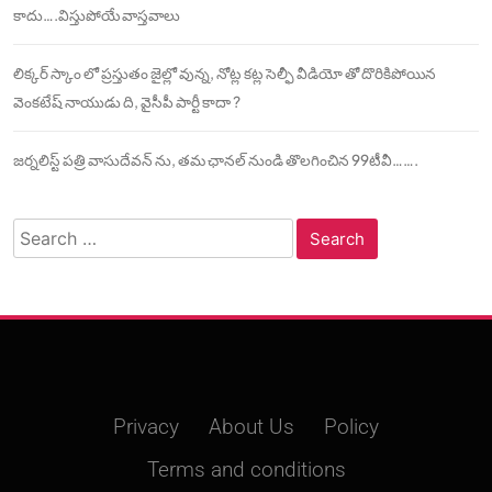
కాదు….విస్తుపోయే వాస్తవాలు
లిక్కర్ స్కాం లో ప్రస్తుతం జైల్లో వున్న, నోట్ల కట్ల సెల్ఫీ వీడియో తో దొరికిపోయిన
వెంకటేష్ నాయుడు ది, వైసీపీ పార్టీ కాదా ?
జర్నలిస్ట్ పత్రి వాసుదేవన్ ను, తమ ఛానల్ నుండి తొలగించిన 99టీవీ…….
Search
for:
Privacy
About Us
Policy
Terms and conditions