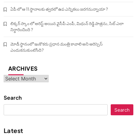
ఏపీ లో ఆ 11 స్థానాలకు త్వరలో ఉప ఎన్నికలు జరగనున్నాయా ?
లిక్కర్ స్కాం లో అరెస్ట్ అయిన వైసీపీ ఎంపీ, మిధున్ రెడ్డి పాత్రను, సిట్ ఎలా
నిర్ధారించింది ?
మోడీ స్థానంలో ఇంకొకరు ప్రధాన మంత్రి కావాలి అని ఆరెస్సెస్‌
ఎందుకనుకుంటోంది?
ARCHIVES
Archives
Search
Search
Latest