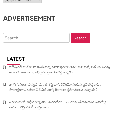
ADVERTISEMENT
Search
for:
LATEST
లోకేష్ రెడ్ బుక్ కు నా ఇంటి కుక్క కూడా భయపడదు, అని పదే, పదే ,అంటున్న
అంబటి రాంబాబు , ఇప్పుడు జైలు కు వెళ్తున్నాడు.
జగన్ సీఎంగా వున్నపుడు , తన పై బాస్ కే మెమో పంపిన ప్రవీణ్ ప్రకాష్ ,
హఠాత్తుగా ఎందుకు ఏబివి కి , జాస్తి కిషోర్ కు క్షమాపణలు చెప్పాడు ?
తిరుమలలో , కల్తీ నెయ్యి స్కాం జరగలేదు….ఎందుకంటే అది అసలు నెయ్యే
కాదు….విస్తుపోయే వాస్తవాలు