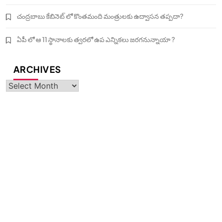
చంద్రబాబు కేబినెట్ లో కొంతమంది మంత్రులకు ఉద్వాసన తప్పదా?
ఏపీ లో ఆ 11 స్థానాలకు త్వరలో ఉప ఎన్నికలు జరగనున్నాయా ?
ARCHIVES
Archives