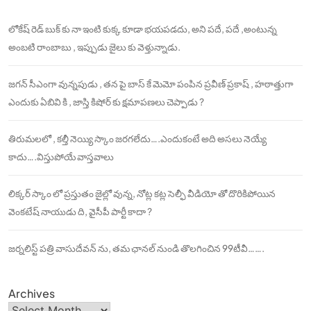
లోకేష్ రెడ్ బుక్ కు నా ఇంటి కుక్క కూడా భయపడదు, అని పదే, పదే ,అంటున్న
అంబటి రాంబాబు , ఇప్పుడు జైలు కు వెళ్తున్నాడు.
జగన్ సీఎంగా వున్నపుడు , తన పై బాస్ కే మెమో పంపిన ప్రవీణ్ ప్రకాష్ , హఠాత్తుగా
ఎందుకు ఏబివి కి , జాస్తి కిషోర్ కు క్షమాపణలు చెప్పాడు ?
తిరుమలలో , కల్తీ నెయ్యి స్కాం జరగలేదు….ఎందుకంటే అది అసలు నెయ్యే
కాదు….విస్తుపోయే వాస్తవాలు
లిక్కర్ స్కాం లో ప్రస్తుతం జైల్లో వున్న, నోట్ల కట్ల సెల్ఫీ వీడియో తో దొరికిపోయిన
వెంకటేష్ నాయుడు ది, వైసీపీ పార్టీ కాదా ?
జర్నలిస్ట్ పత్రి వాసుదేవన్ ను, తమ ఛానల్ నుండి తొలగించిన 99టీవీ…….
Archives