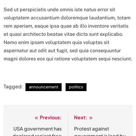
Sed ut perspiciatis unde omnis iste natus error sit
voluptatem accusantium doloremque laudantium, totam
rem aperiam, eaque ipsa quae ab illo inventore veritatis
et quasi architecto beatae vitae dicta sunt explicabo.
Nemo enim ipsam voluptatem quia voluptas sit
aspernatur aut odit aut fugit, sed quia consequuntur
magni dolores eos qui ratione voluptatem sequi nesciunt.
Tagged:
announcement
politics
Previous:
Next:
Post
navigation
USA government has
Protest against
declared raciest free
government is lead by