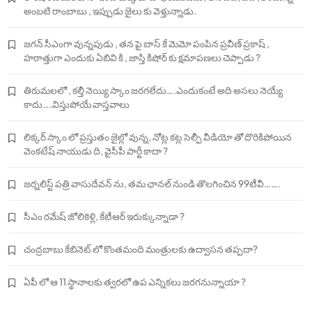
అంబటి రాంబాబు , ఇప్పుడు జైలు కు వెళ్తున్నాడు.
జగన్ సీఎంగా వున్నపుడు , తన పై బాస్ కే మెమో పంపిన ప్రవీణ్ ప్రకాష్ ,
హఠాత్తుగా ఎందుకు ఏబివి కి , జాస్తి కిషోర్ కు క్షమాపణలు చెప్పాడు ?
తిరుమలలో , కల్తీ నెయ్యి స్కాం జరగలేదు….ఎందుకంటే అది అసలు నెయ్యే
కాదు….విస్తుపోయే వాస్తవాలు
లిక్కర్ స్కాం లో ప్రస్తుతం జైల్లో వున్న, నోట్ల కట్ల సెల్ఫీ వీడియో తో దొరికిపోయిన
వెంకటేష్ నాయుడు ది, వైసీపీ పార్టీ కాదా ?
జర్నలిస్ట్ పత్రి వాసుదేవన్ ను, తమ ఛానల్ నుండి తొలగించిన 99టీవీ…….
సీఎం రమేష్ జోలికెళ్లి, కేటీఆర్ ఇరుక్కున్నాడా ?
చంద్రబాబు కేబినెట్ లో కొంతమంది మంత్రులకు ఉద్వాసన తప్పదా?
ఏపీ లో ఆ 11 స్థానాలకు త్వరలో ఉప ఎన్నికలు జరగనున్నాయా ?