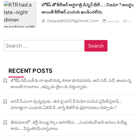
లోకేష్ తో కేటీఆర్ అర్థరాత్రి డిన్నర్ భేటీ……నిజమా ? అబద్ధం
అయితే కేటీఆర్ ఎందుకు ఖండించలేదు
Dasaradh2009@gmail.com
July 18, 2025
0
Search
for:
RECENT POSTS
లోకేష్ రెడ్ బుక్ కు నా ఇంటి కుక్క కూడా భయపడదు, అని పదే, పదే ,అంటున్న
అంబటి రాంబాబు , ఇప్పుడు జైలు కు వెళ్తున్నాడు.
జగన్ సీఎంగా వున్నపుడు , తన పై బాస్ కే మెమో పంపిన ప్రవీణ్ ప్రకాష్ ,
హఠాత్తుగా ఎందుకు ఏబివి కి , జాస్తి కిషోర్ కు క్షమాపణలు చెప్పాడు ?
తిరుమలలో , కల్తీ నెయ్యి స్కాం జరగలేదు….ఎందుకంటే అది అసలు నెయ్యే
కాదు….విస్తుపోయే వాస్తవాలు