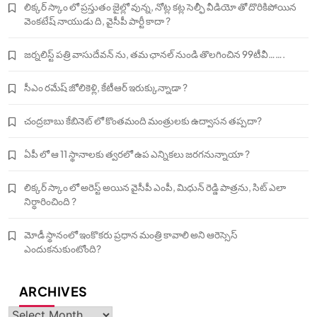
లిక్కర్ స్కాం లో ప్రస్తుతం జైల్లో వున్న, నోట్ల కట్ల సెల్ఫీ వీడియో తో దొరికిపోయిన
వెంకటేష్ నాయుడు ది, వైసీపీ పార్టీ కాదా ?
జర్నలిస్ట్ పత్రి వాసుదేవన్ ను, తమ ఛానల్ నుండి తొలగించిన 99టీవీ…….
సీఎం రమేష్ జోలికెళ్లి, కేటీఆర్ ఇరుక్కున్నాడా ?
చంద్రబాబు కేబినెట్ లో కొంతమంది మంత్రులకు ఉద్వాసన తప్పదా?
ఏపీ లో ఆ 11 స్థానాలకు త్వరలో ఉప ఎన్నికలు జరగనున్నాయా ?
లిక్కర్ స్కాం లో అరెస్ట్ అయిన వైసీపీ ఎంపీ, మిధున్ రెడ్డి పాత్రను, సిట్ ఎలా
నిర్ధారించింది ?
మోడీ స్థానంలో ఇంకొకరు ప్రధాన మంత్రి కావాలి అని ఆరెస్సెస్‌
ఎందుకనుకుంటోంది?
ARCHIVES
Archives