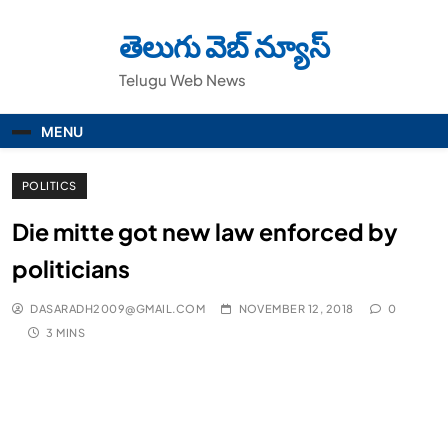
Skip
to
తెలుగు వెబ్ న్యూస్
content
Telugu Web News
MENU
POLITICS
Die mitte got new law enforced by
politicians
DASARADH2009@GMAIL.COM
NOVEMBER 12, 2018
0
3 MINS