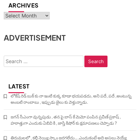
ARCHIVES
Archives
ADVERTISEMENT
Search
for:
LATEST
లోకేష్ రెడ్ బుక్ కు నా ఇంటి కుక్క కూడా భయపడదు, అని పదే, పదే ,అంటున్న
అంబటి రాంబాబు , ఇప్పుడు జైలు కు వెళ్తున్నాడు.
జగన్ సీఎంగా వున్నపుడు , తన పై బాస్ కే మెమో పంపిన ప్రవీణ్ ప్రకాష్ ,
హఠాత్తుగా ఎందుకు ఏబివి కి , జాస్తి కిషోర్ కు క్షమాపణలు చెప్పాడు ?
తిరుమలలో , కల్తీ నెయ్యి స్కాం జరగలేదు….ఎందుకంటే అది అసలు నెయ్యే