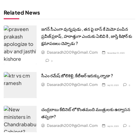
Related News
జగన్ సీఎంగా వున్నపుడు , తన పై బాస్ కే మెమో పంపిన
ప్రవీణ్ ప్రకాష్ , హఠాత్తుగా ఎందుకు ఏబివి కి , జాస్తి కిషోర్ కు
క్షమాపణలు చెప్పాడు ?
Dasaradh2009@gmail.com
November 13, 2025
0
సీఎం రమేష్ జోలికెళ్లి, కేటీఆర్ ఇరుక్కున్నాడా ?
Dasaradh2009@gmail.com
July 30, 2025
0
చంద్రబాబు కేబినెట్ లో కొంతమంది మంత్రులకు ఉద్వాసన
తప్పదా?
Dasaradh2009@gmail.com
July 26, 2025
0