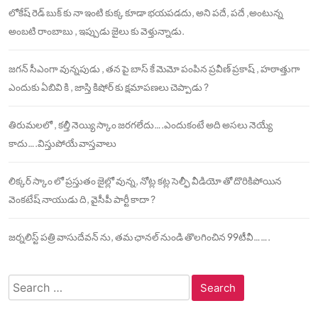
లోకేష్ రెడ్ బుక్ కు నా ఇంటి కుక్క కూడా భయపడదు, అని పదే, పదే ,అంటున్న
అంబటి రాంబాబు , ఇప్పుడు జైలు కు వెళ్తున్నాడు.
జగన్ సీఎంగా వున్నపుడు , తన పై బాస్ కే మెమో పంపిన ప్రవీణ్ ప్రకాష్ , హఠాత్తుగా
ఎందుకు ఏబివి కి , జాస్తి కిషోర్ కు క్షమాపణలు చెప్పాడు ?
తిరుమలలో , కల్తీ నెయ్యి స్కాం జరగలేదు….ఎందుకంటే అది అసలు నెయ్యే
కాదు….విస్తుపోయే వాస్తవాలు
లిక్కర్ స్కాం లో ప్రస్తుతం జైల్లో వున్న, నోట్ల కట్ల సెల్ఫీ వీడియో తో దొరికిపోయిన
వెంకటేష్ నాయుడు ది, వైసీపీ పార్టీ కాదా ?
జర్నలిస్ట్ పత్రి వాసుదేవన్ ను, తమ ఛానల్ నుండి తొలగించిన 99టీవీ…….
Search
for: