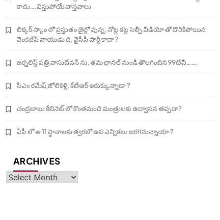
కాదు….విస్తుపోయే వాస్తవాలు
లిక్కర్ స్కాం లో ప్రస్తుతం జైల్లో వున్న, నోట్ల కట్ల సెల్ఫీ వీడియో తో దొరికిపోయిన
వెంకటేష్ నాయుడు ది, వైసీపీ పార్టీ కాదా ?
జర్నలిస్ట్ పత్రి వాసుదేవన్ ను, తమ ఛానల్ నుండి తొలగించిన 99టీవీ…….
సీఎం రమేష్ జోలికెళ్లి, కేటీఆర్ ఇరుక్కున్నాడా ?
చంద్రబాబు కేబినెట్ లో కొంతమంది మంత్రులకు ఉద్వాసన తప్పదా?
ఏపీ లో ఆ 11 స్థానాలకు త్వరలో ఉప ఎన్నికలు జరగనున్నాయా ?
ARCHIVES
Archives