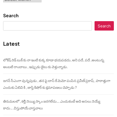
Search
Search
Latest
లోకేష్ రెడ్ బుక్ కు నా ఇంటి కుక్క కూడా భయపడదు, అని పదే, పదే ,అంటున్న
అంబటి రాంబాబు , ఇప్పుడు జైలు కు వెళ్తున్నాడు.
జగన్ సీఎంగా వున్నపుడు , తన పై బాస్ కే మెమో పంపిన ప్రవీణ్ ప్రకాష్ , హఠాత్తుగా
ఎందుకు ఏబివి కి , జాస్తి కిషోర్ కు క్షమాపణలు చెప్పాడు ?
తిరుమలలో , కల్తీ నెయ్యి స్కాం జరగలేదు….ఎందుకంటే అది అసలు నెయ్యే
కాదు….విస్తుపోయే వాస్తవాలు