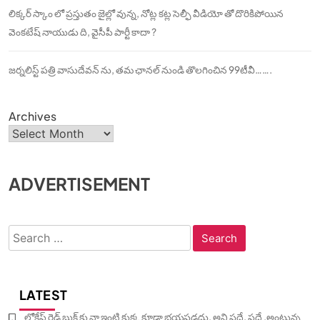
లిక్కర్ స్కాం లో ప్రస్తుతం జైల్లో వున్న, నోట్ల కట్ల సెల్ఫీ వీడియో తో దొరికిపోయిన
వెంకటేష్ నాయుడు ది, వైసీపీ పార్టీ కాదా ?
జర్నలిస్ట్ పత్రి వాసుదేవన్ ను, తమ ఛానల్ నుండి తొలగించిన 99టీవీ…….
Archives
ADVERTISEMENT
Search
for:
LATEST
లోకేష్ రెడ్ బుక్ కు నా ఇంటి కుక్క కూడా భయపడదు, అని పదే, పదే ,అంటున్న