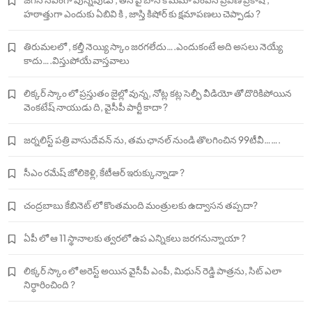
హఠాత్తుగా ఎందుకు ఏబివి కి , జాస్తి కిషోర్ కు క్షమాపణలు చెప్పాడు ?
తిరుమలలో , కల్తీ నెయ్యి స్కాం జరగలేదు….ఎందుకంటే అది అసలు నెయ్యే
కాదు….విస్తుపోయే వాస్తవాలు
లిక్కర్ స్కాం లో ప్రస్తుతం జైల్లో వున్న, నోట్ల కట్ల సెల్ఫీ వీడియో తో దొరికిపోయిన
వెంకటేష్ నాయుడు ది, వైసీపీ పార్టీ కాదా ?
జర్నలిస్ట్ పత్రి వాసుదేవన్ ను, తమ ఛానల్ నుండి తొలగించిన 99టీవీ…….
సీఎం రమేష్ జోలికెళ్లి, కేటీఆర్ ఇరుక్కున్నాడా ?
చంద్రబాబు కేబినెట్ లో కొంతమంది మంత్రులకు ఉద్వాసన తప్పదా?
ఏపీ లో ఆ 11 స్థానాలకు త్వరలో ఉప ఎన్నికలు జరగనున్నాయా ?
లిక్కర్ స్కాం లో అరెస్ట్ అయిన వైసీపీ ఎంపీ, మిధున్ రెడ్డి పాత్రను, సిట్ ఎలా
నిర్ధారించింది ?