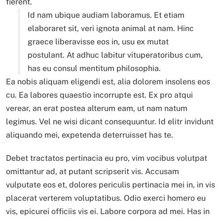
fierent.
Id nam ubique audiam laboramus. Et etiam
elaboraret sit, veri ignota animal at nam. Hinc
graece liberavisse eos in, usu ex mutat
postulant. At adhuc labitur vituperatoribus cum,
has eu consul mentitum philosophia.
Ea nobis aliquam eligendi est, alia dolorem insolens eos
cu. Ea labores quaestio incorrupte est. Ex pro atqui
verear, an erat postea alterum eam, ut nam natum
legimus. Vel ne wisi dicant consequuntur. Id elitr invidunt
aliquando mei, expetenda deterruisset has te.
Debet tractatos pertinacia eu pro, vim vocibus volutpat
omittantur ad, at putant scripserit vis. Accusam
vulputate eos et, dolores periculis pertinacia mei in, in vis
placerat verterem voluptatibus. Odio exerci homero eu
vis, epicurei officiis vis ei. Labore corpora ad mei. Has in