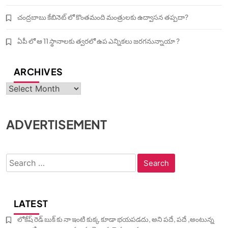
చంద్రబాబు కేబినెట్ లో కొంతమంది మంత్రులకు ఉద్వాసన తప్పదా?
ఏపీ లో ఆ 11 స్థానాలకు త్వరలో ఉప ఎన్నికలు జరగనున్నాయా ?
ARCHIVES
Archives
ADVERTISEMENT
Search
for:
LATEST
లోకేష్ రెడ్ బుక్ కు నా ఇంటి కుక్క కూడా భయపడదు, అని పదే, పదే ,అంటున్న