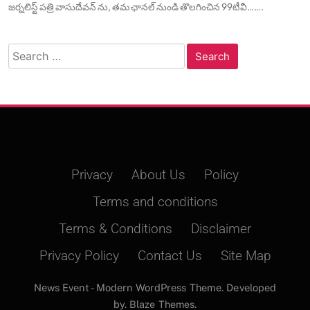
జర్నలిస్ట్ పత్రి వాసుదేవన్ ను, తమ ఛానల్ నుండి తొలగించిన 99టీవీ…….
Search
for:
Privacy
About Us
Policy
Terms and conditions
Terms & Conditions
Disclaimer
Privacy Policy
Contact Us
Site Map
News Event - Modern WordPress Theme. Developed
by.
Blaze Themes
.