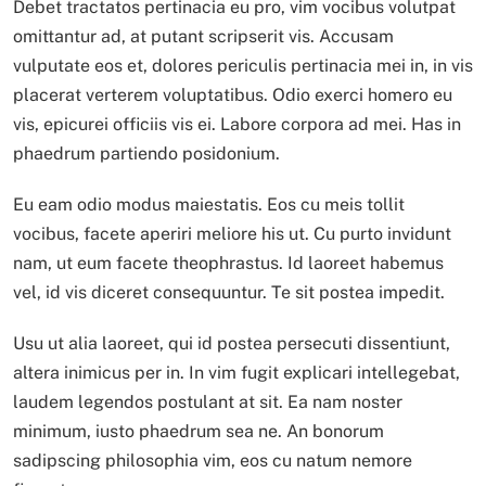
Debet tractatos pertinacia eu pro, vim vocibus volutpat
omittantur ad, at putant scripserit vis. Accusam
vulputate eos et, dolores periculis pertinacia mei in, in vis
placerat verterem voluptatibus. Odio exerci homero eu
vis, epicurei officiis vis ei. Labore corpora ad mei. Has in
phaedrum partiendo posidonium.
Eu eam odio modus maiestatis. Eos cu meis tollit
vocibus, facete aperiri meliore his ut. Cu purto invidunt
nam, ut eum facete theophrastus. Id laoreet habemus
vel, id vis diceret consequuntur. Te sit postea impedit.
Usu ut alia laoreet, qui id postea persecuti dissentiunt,
altera inimicus per in. In vim fugit explicari intellegebat,
laudem legendos postulant at sit. Ea nam noster
minimum, iusto phaedrum sea ne. An bonorum
sadipscing philosophia vim, eos cu natum nemore