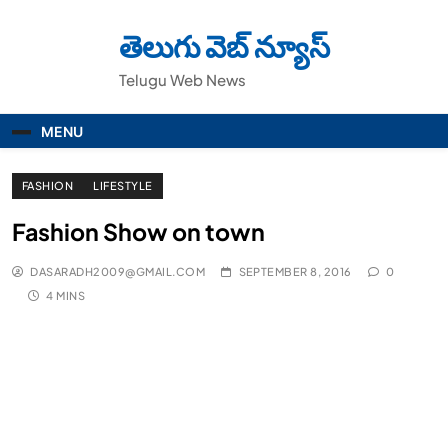
Skip
to
తెలుగు వెబ్ న్యూస్
content
Telugu Web News
MENU
FASHION
LIFESTYLE
Fashion Show on town
DASARADH2009@GMAIL.COM
SEPTEMBER 8, 2016
0
4 MINS