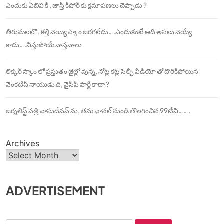
ఎందుకు ఏబివి కి , జాస్తి కిషోర్ కు క్షమాపణలు చెప్పాడు ?
తిరుమలలో , కల్తీ నెయ్యి స్కాం జరగలేదు….ఎందుకంటే అది అసలు నెయ్యే
కాదు….విస్తుపోయే వాస్తవాలు
లిక్కర్ స్కాం లో ప్రస్తుతం జైల్లో వున్న, నోట్ల కట్ల సెల్ఫీ వీడియో తో దొరికిపోయిన
వెంకటేష్ నాయుడు ది, వైసీపీ పార్టీ కాదా ?
జర్నలిస్ట్ పత్రి వాసుదేవన్ ను, తమ ఛానల్ నుండి తొలగించిన 99టీవీ…….
Archives
ADVERTISEMENT