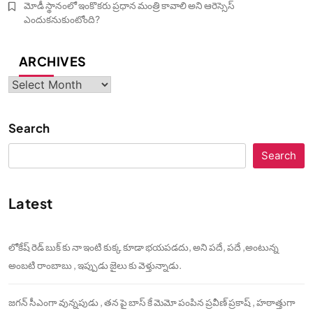
మోడీ స్థానంలో ఇంకొకరు ప్రధాన మంత్రి కావాలి అని ఆరెస్సెస్‌
ఎందుకనుకుంటోంది?
ARCHIVES
Archives
Search
Search
Latest
లోకేష్ రెడ్ బుక్ కు నా ఇంటి కుక్క కూడా భయపడదు, అని పదే, పదే ,అంటున్న
అంబటి రాంబాబు , ఇప్పుడు జైలు కు వెళ్తున్నాడు.
జగన్ సీఎంగా వున్నపుడు , తన పై బాస్ కే మెమో పంపిన ప్రవీణ్ ప్రకాష్ , హఠాత్తుగా