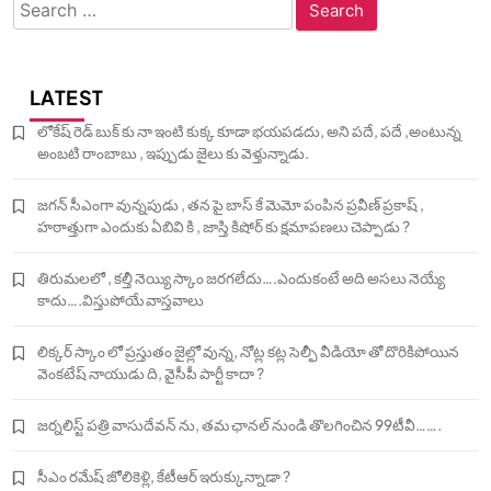
Search
for:
LATEST
లోకేష్ రెడ్ బుక్ కు నా ఇంటి కుక్క కూడా భయపడదు, అని పదే, పదే ,అంటున్న
అంబటి రాంబాబు , ఇప్పుడు జైలు కు వెళ్తున్నాడు.
జగన్ సీఎంగా వున్నపుడు , తన పై బాస్ కే మెమో పంపిన ప్రవీణ్ ప్రకాష్ ,
హఠాత్తుగా ఎందుకు ఏబివి కి , జాస్తి కిషోర్ కు క్షమాపణలు చెప్పాడు ?
తిరుమలలో , కల్తీ నెయ్యి స్కాం జరగలేదు….ఎందుకంటే అది అసలు నెయ్యే
కాదు….విస్తుపోయే వాస్తవాలు
లిక్కర్ స్కాం లో ప్రస్తుతం జైల్లో వున్న, నోట్ల కట్ల సెల్ఫీ వీడియో తో దొరికిపోయిన
వెంకటేష్ నాయుడు ది, వైసీపీ పార్టీ కాదా ?
జర్నలిస్ట్ పత్రి వాసుదేవన్ ను, తమ ఛానల్ నుండి తొలగించిన 99టీవీ…….
సీఎం రమేష్ జోలికెళ్లి, కేటీఆర్ ఇరుక్కున్నాడా ?