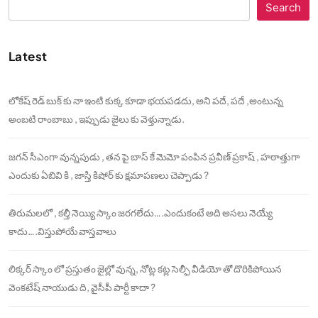
Search
Latest
లోకేష్ రెడ్ బుక్ కు నా ఇంటి కుక్క కూడా భయపడదు, అని పదే, పదే ,అంటున్న
అంబటి రాంబాబు , ఇప్పుడు జైలు కు వెళ్తున్నాడు.
జగన్ సీఎంగా వున్నపుడు , తన పై బాస్ కే మెమో పంపిన ప్రవీణ్ ప్రకాష్ , హఠాత్తుగా
ఎందుకు ఏబివి కి , జాస్తి కిషోర్ కు క్షమాపణలు చెప్పాడు ?
తిరుమలలో , కల్తీ నెయ్యి స్కాం జరగలేదు….ఎందుకంటే అది అసలు నెయ్యే
కాదు….విస్తుపోయే వాస్తవాలు
లిక్కర్ స్కాం లో ప్రస్తుతం జైల్లో వున్న, నోట్ల కట్ల సెల్ఫీ వీడియో తో దొరికిపోయిన
వెంకటేష్ నాయుడు ది, వైసీపీ పార్టీ కాదా ?