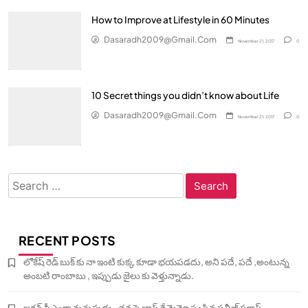
How to Improve at Lifestyle in 60 Minutes
Dasaradh2009@gmail.com
November 21, 2017
0
10 Secret things you didn’t know about Life
Dasaradh2009@gmail.com
November 21, 2017
0
Search
for:
RECENT POSTS
లోకేష్ రెడ్ బుక్ కు నా ఇంటి కుక్క కూడా భయపడదు, అని పదే, పదే ,అంటున్న
అంబటి రాంబాబు , ఇప్పుడు జైలు కు వెళ్తున్నాడు.
జగన్ సీఎంగా వున్నపుడు , తన పై బాస్ కే మెమో పంపిన ప్రవీణ్ ప్రకాష్ ,