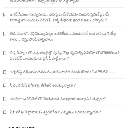
అంబటి రాంబాబు , ఇప్పుడు జైలు కు వెళ్తున్నాడు.
జగన్ సీఎంగా వున్నపుడు , తన పై బాస్ కే మెమో పంపిన ప్రవీణ్ ప్రకాష్ ,
హఠాత్తుగా ఎందుకు ఏబివి కి , జాస్తి కిషోర్ కు క్షమాపణలు చెప్పాడు ?
తిరుమలలో , కల్తీ నెయ్యి స్కాం జరగలేదు….ఎందుకంటే అది అసలు నెయ్యే
కాదు….విస్తుపోయే వాస్తవాలు
లిక్కర్ స్కాం లో ప్రస్తుతం జైల్లో వున్న, నోట్ల కట్ల సెల్ఫీ వీడియో తో దొరికిపోయిన
వెంకటేష్ నాయుడు ది, వైసీపీ పార్టీ కాదా ?
జర్నలిస్ట్ పత్రి వాసుదేవన్ ను, తమ ఛానల్ నుండి తొలగించిన 99టీవీ…….
సీఎం రమేష్ జోలికెళ్లి, కేటీఆర్ ఇరుక్కున్నాడా ?
చంద్రబాబు కేబినెట్ లో కొంతమంది మంత్రులకు ఉద్వాసన తప్పదా?
ఏపీ లో ఆ 11 స్థానాలకు త్వరలో ఉప ఎన్నికలు జరగనున్నాయా ?