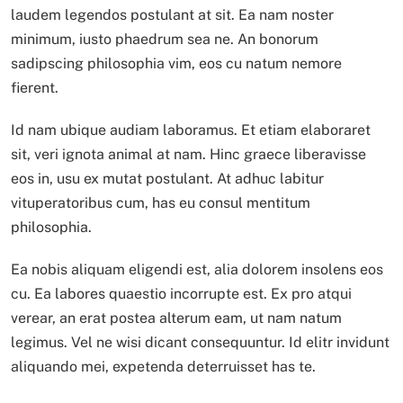
laudem legendos postulant at sit. Ea nam noster
minimum, iusto phaedrum sea ne. An bonorum
sadipscing philosophia vim, eos cu natum nemore
fierent.
Id nam ubique audiam laboramus. Et etiam elaboraret
sit, veri ignota animal at nam. Hinc graece liberavisse
eos in, usu ex mutat postulant. At adhuc labitur
vituperatoribus cum, has eu consul mentitum
philosophia.
Ea nobis aliquam eligendi est, alia dolorem insolens eos
cu. Ea labores quaestio incorrupte est. Ex pro atqui
verear, an erat postea alterum eam, ut nam natum
legimus. Vel ne wisi dicant consequuntur. Id elitr invidunt
aliquando mei, expetenda deterruisset has te.