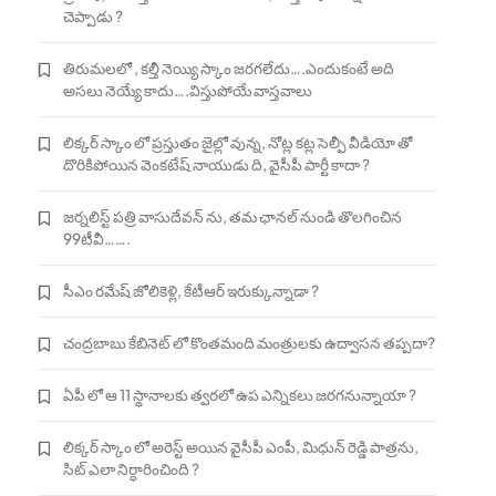
చెప్పాడు ?
తిరుమలలో , కల్తీ నెయ్యి స్కాం జరగలేదు….ఎందుకంటే అది
అసలు నెయ్యే కాదు….విస్తుపోయే వాస్తవాలు
లిక్కర్ స్కాం లో ప్రస్తుతం జైల్లో వున్న, నోట్ల కట్ల సెల్ఫీ వీడియో తో
దొరికిపోయిన వెంకటేష్ నాయుడు ది, వైసీపీ పార్టీ కాదా ?
జర్నలిస్ట్ పత్రి వాసుదేవన్ ను, తమ ఛానల్ నుండి తొలగించిన
99టీవీ…….
సీఎం రమేష్ జోలికెళ్లి, కేటీఆర్ ఇరుక్కున్నాడా ?
చంద్రబాబు కేబినెట్ లో కొంతమంది మంత్రులకు ఉద్వాసన తప్పదా?
ఏపీ లో ఆ 11 స్థానాలకు త్వరలో ఉప ఎన్నికలు జరగనున్నాయా ?
లిక్కర్ స్కాం లో అరెస్ట్ అయిన వైసీపీ ఎంపీ, మిధున్ రెడ్డి పాత్రను,
సిట్ ఎలా నిర్ధారించింది ?