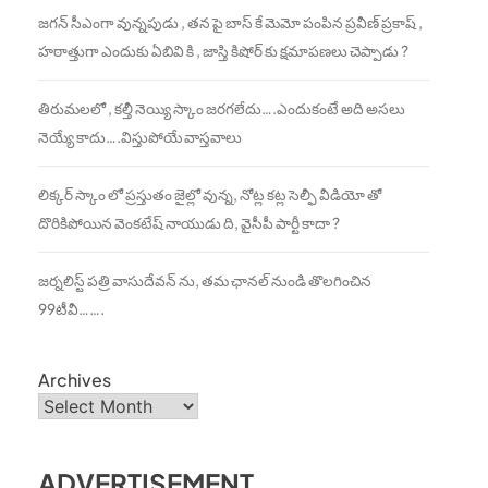
జగన్ సీఎంగా వున్నపుడు , తన పై బాస్ కే మెమో పంపిన ప్రవీణ్ ప్రకాష్ ,
హఠాత్తుగా ఎందుకు ఏబివి కి , జాస్తి కిషోర్ కు క్షమాపణలు చెప్పాడు ?
తిరుమలలో , కల్తీ నెయ్యి స్కాం జరగలేదు….ఎందుకంటే అది అసలు
నెయ్యే కాదు….విస్తుపోయే వాస్తవాలు
లిక్కర్ స్కాం లో ప్రస్తుతం జైల్లో వున్న, నోట్ల కట్ల సెల్ఫీ వీడియో తో
దొరికిపోయిన వెంకటేష్ నాయుడు ది, వైసీపీ పార్టీ కాదా ?
జర్నలిస్ట్ పత్రి వాసుదేవన్ ను, తమ ఛానల్ నుండి తొలగించిన
99టీవీ…….
Archives
ADVERTISEMENT