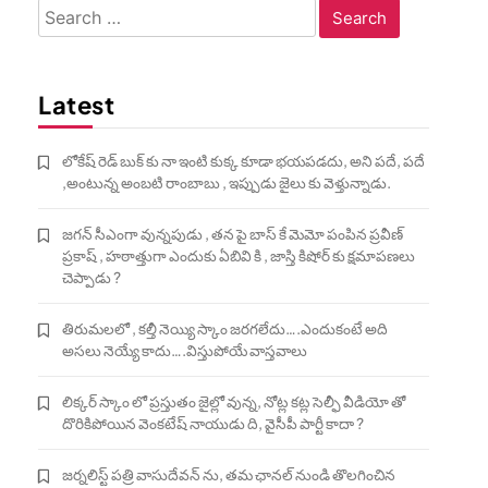
Search
for:
Latest
లోకేష్ రెడ్ బుక్ కు నా ఇంటి కుక్క కూడా భయపడదు, అని పదే, పదే
,అంటున్న అంబటి రాంబాబు , ఇప్పుడు జైలు కు వెళ్తున్నాడు.
జగన్ సీఎంగా వున్నపుడు , తన పై బాస్ కే మెమో పంపిన ప్రవీణ్
ప్రకాష్ , హఠాత్తుగా ఎందుకు ఏబివి కి , జాస్తి కిషోర్ కు క్షమాపణలు
చెప్పాడు ?
తిరుమలలో , కల్తీ నెయ్యి స్కాం జరగలేదు….ఎందుకంటే అది
అసలు నెయ్యే కాదు….విస్తుపోయే వాస్తవాలు
లిక్కర్ స్కాం లో ప్రస్తుతం జైల్లో వున్న, నోట్ల కట్ల సెల్ఫీ వీడియో తో
దొరికిపోయిన వెంకటేష్ నాయుడు ది, వైసీపీ పార్టీ కాదా ?
జర్నలిస్ట్ పత్రి వాసుదేవన్ ను, తమ ఛానల్ నుండి తొలగించిన