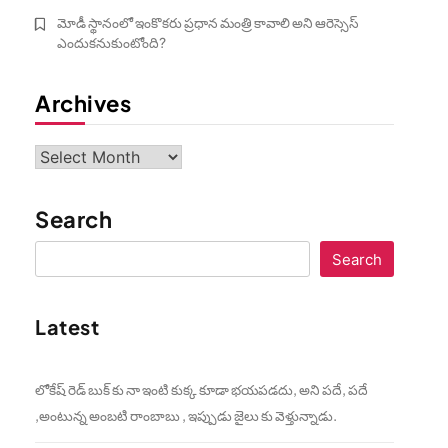
మోడీ స్థానంలో ఇంకొకరు ప్రధాన మంత్రి కావాలి అని ఆరెస్సెస్‌
ఎందుకనుకుంటోంది?
Archives
Archives
Search
Search
Latest
లోకేష్ రెడ్ బుక్ కు నా ఇంటి కుక్క కూడా భయపడదు, అని పదే, పదే
,అంటున్న అంబటి రాంబాబు , ఇప్పుడు జైలు కు వెళ్తున్నాడు.