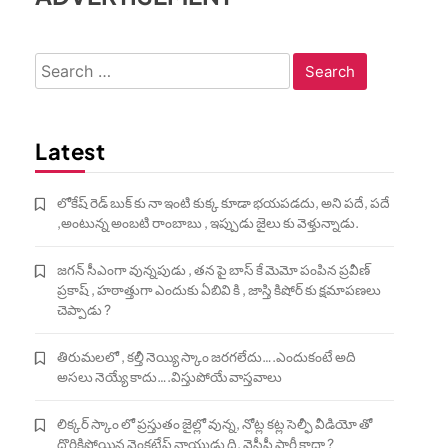
Search
for:
Latest
లోకేష్ రెడ్ బుక్ కు నా ఇంటి కుక్క కూడా భయపడదు, అని పదే, పదే
,అంటున్న అంబటి రాంబాబు , ఇప్పుడు జైలు కు వెళ్తున్నాడు.
జగన్ సీఎంగా వున్నపుడు , తన పై బాస్ కే మెమో పంపిన ప్రవీణ్
ప్రకాష్ , హఠాత్తుగా ఎందుకు ఏబివి కి , జాస్తి కిషోర్ కు క్షమాపణలు
చెప్పాడు ?
తిరుమలలో , కల్తీ నెయ్యి స్కాం జరగలేదు….ఎందుకంటే అది
అసలు నెయ్యే కాదు….విస్తుపోయే వాస్తవాలు
లిక్కర్ స్కాం లో ప్రస్తుతం జైల్లో వున్న, నోట్ల కట్ల సెల్ఫీ వీడియో తో
దొరికిపోయిన వెంకటేష్ నాయుడు ది, వైసీపీ పార్టీ కాదా ?