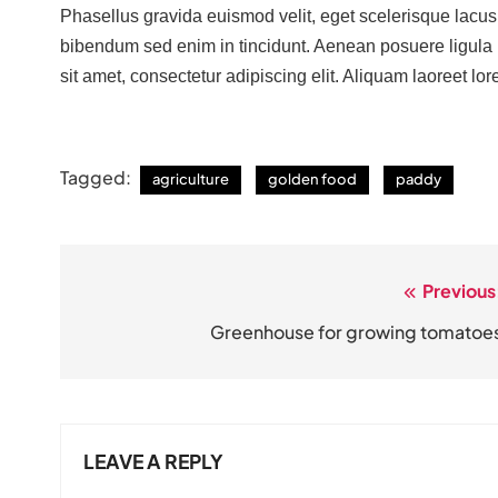
Phasellus gravida euismod velit, eget scelerisque lacus f
bibendum sed enim in tincidunt. Aenean posuere ligula 
sit amet, consectetur adipiscing elit. Aliquam laoreet lor
Tagged:
agriculture
golden food
paddy
Previous
Post
navigation
Greenhouse for growing tomatoe
LEAVE A REPLY