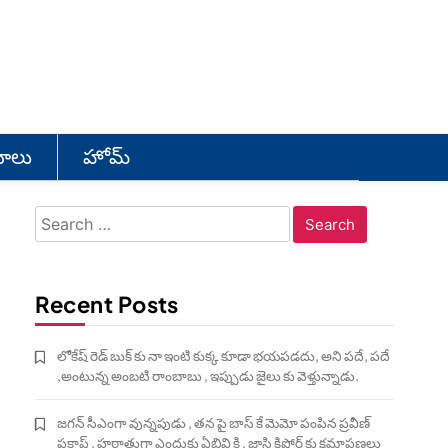
యోలు
హోమ్
Search
for:
Recent Posts
లోకేష్ రెడ్ బుక్ కు నా ఇంటి కుక్క కూడా భయపడదు, అని పదే, పదే
,అంటున్న అంబటి రాంబాబు , ఇప్పుడు జైలు కు వెళ్తున్నాడు.
జగన్ సీఎంగా వున్నపుడు , తన పై బాస్ కే మెమో పంపిన ప్రవీణ్
ప్రకాష్ , హఠాత్తుగా ఎందుకు ఏబివి కి , జాస్తి కిషోర్ కు క్షమాపణలు