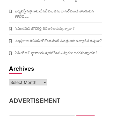
జర్నలిస్ట్ పత్రి వాసుదేవన్ ను, తమ ఛానల్ నుండి తొలగించిన
99టీవీ…….
సీఎం రమేష్ జోలికెళ్లి, కేటీఆర్ ఇరుక్కున్నాడా ?
చంద్రబాబు కేబినెట్ లో కొంతమంది మంత్రులకు ఉద్వాసన తప్పదా?
ఏపీ లో ఆ 11 స్థానాలకు త్వరలో ఉప ఎన్నికలు జరగనున్నాయా ?
Archives
Archives
ADVERTISEMENT