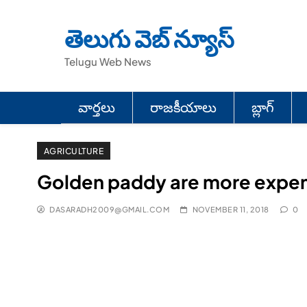
Skip
to
తెలుగు వెబ్ న్యూస్
content
Telugu Web News
వార్తలు
రాజకీయాలు
బ్లాగ్
AGRICULTURE
Golden paddy are more expe
DASARADH2009@GMAIL.COM
NOVEMBER 11, 2018
0