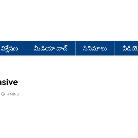
విశ్లేషణ
మీడియా వాచ్
సినిమాలు
వీడి
nsive
4 MINS