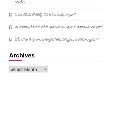
99టీవీ…….
సీఎం రమేష్ జోలికెళ్లి, కేటీఆర్ ఇరుక్కున్నాడా ?
చంద్రబాబు కేబినెట్ లో కొంతమంది మంత్రులకు ఉద్వాసన తప్పదా?
ఏపీ లో ఆ 11 స్థానాలకు త్వరలో ఉప ఎన్నికలు జరగనున్నాయా ?
Archives
Archives