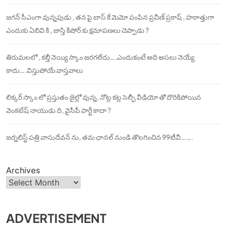
జగన్ సీఎంగా వున్నపుడు , తన పై బాస్ కే మెమో పంపిన ప్రవీణ్ ప్రకాష్ , హఠాత్తుగా
ఎందుకు ఏబివి కి , జాస్తి కిషోర్ కు క్షమాపణలు చెప్పాడు ?
తిరుమలలో , కల్తీ నెయ్యి స్కాం జరగలేదు….ఎందుకంటే అది అసలు నెయ్యే
కాదు….విస్తుపోయే వాస్తవాలు
లిక్కర్ స్కాం లో ప్రస్తుతం జైల్లో వున్న, నోట్ల కట్ల సెల్ఫీ వీడియో తో దొరికిపోయిన
వెంకటేష్ నాయుడు ది, వైసీపీ పార్టీ కాదా ?
జర్నలిస్ట్ పత్రి వాసుదేవన్ ను, తమ ఛానల్ నుండి తొలగించిన 99టీవీ…….
Archives
ADVERTISEMENT