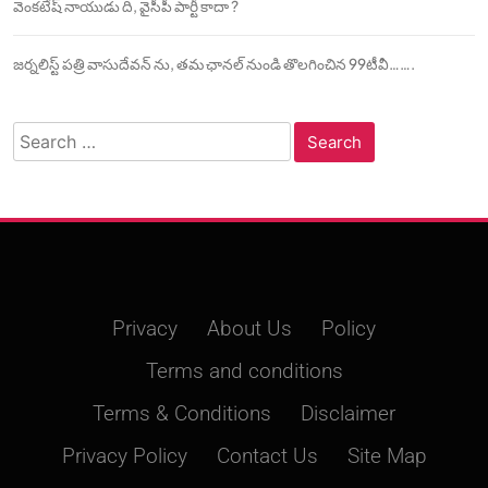
వెంకటేష్ నాయుడు ది, వైసీపీ పార్టీ కాదా ?
జర్నలిస్ట్ పత్రి వాసుదేవన్ ను, తమ ఛానల్ నుండి తొలగించిన 99టీవీ…….
Search
for:
Privacy
About Us
Policy
Terms and conditions
Terms & Conditions
Disclaimer
Privacy Policy
Contact Us
Site Map