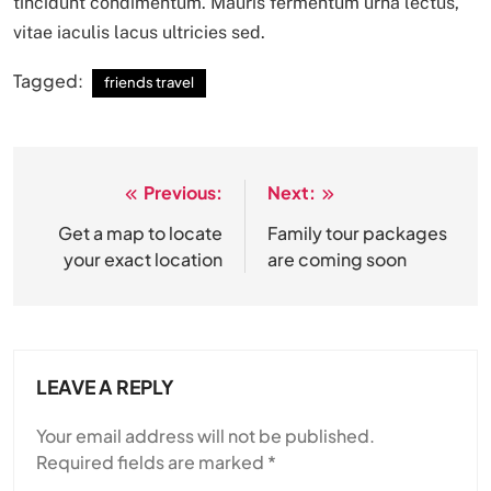
tincidunt condimentum. Mauris fermentum urna lectus,
vitae iaculis lacus ultricies sed.
Tagged:
friends travel
Previous:
Next:
Post
navigation
Get a map to locate
Family tour packages
your exact location
are coming soon
LEAVE A REPLY
Your email address will not be published.
Required fields are marked
*