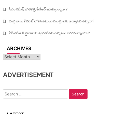
సీఎం రమేష్ జోలికెళ్లి, కేటీఆర్ ఇరుక్కున్నాడా ?
చంద్రబాబు కేబినెట్ లో కొంతమంది మంత్రులకు ఉద్వాసన తప్పదా?
ఏపీ లో ఆ 11 స్థానాలకు త్వరలో ఉప ఎన్నికలు జరగనున్నాయా ?
ARCHIVES
Archives
ADVERTISEMENT
Search
for: