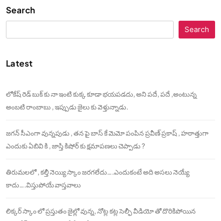
Search
Search
Latest
లోకేష్ రెడ్ బుక్ కు నా ఇంటి కుక్క కూడా భయపడదు, అని పదే, పదే ,అంటున్న
అంబటి రాంబాబు , ఇప్పుడు జైలు కు వెళ్తున్నాడు.
జగన్ సీఎంగా వున్నపుడు , తన పై బాస్ కే మెమో పంపిన ప్రవీణ్ ప్రకాష్ , హఠాత్తుగా
ఎందుకు ఏబివి కి , జాస్తి కిషోర్ కు క్షమాపణలు చెప్పాడు ?
తిరుమలలో , కల్తీ నెయ్యి స్కాం జరగలేదు….ఎందుకంటే అది అసలు నెయ్యే
కాదు….విస్తుపోయే వాస్తవాలు
లిక్కర్ స్కాం లో ప్రస్తుతం జైల్లో వున్న, నోట్ల కట్ల సెల్ఫీ వీడియో తో దొరికిపోయిన