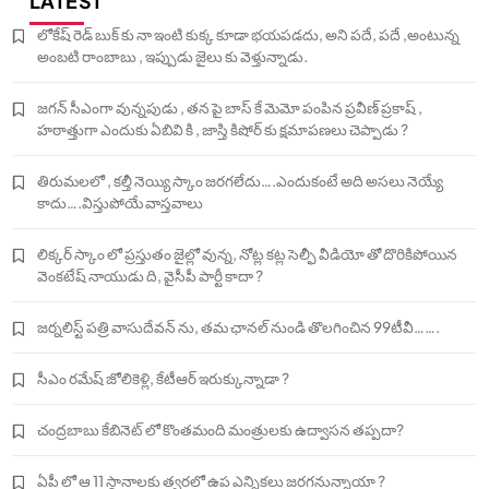
LATEST
లోకేష్ రెడ్ బుక్ కు నా ఇంటి కుక్క కూడా భయపడదు, అని పదే, పదే ,అంటున్న
అంబటి రాంబాబు , ఇప్పుడు జైలు కు వెళ్తున్నాడు.
జగన్ సీఎంగా వున్నపుడు , తన పై బాస్ కే మెమో పంపిన ప్రవీణ్ ప్రకాష్ ,
హఠాత్తుగా ఎందుకు ఏబివి కి , జాస్తి కిషోర్ కు క్షమాపణలు చెప్పాడు ?
తిరుమలలో , కల్తీ నెయ్యి స్కాం జరగలేదు….ఎందుకంటే అది అసలు నెయ్యే
కాదు….విస్తుపోయే వాస్తవాలు
లిక్కర్ స్కాం లో ప్రస్తుతం జైల్లో వున్న, నోట్ల కట్ల సెల్ఫీ వీడియో తో దొరికిపోయిన
వెంకటేష్ నాయుడు ది, వైసీపీ పార్టీ కాదా ?
జర్నలిస్ట్ పత్రి వాసుదేవన్ ను, తమ ఛానల్ నుండి తొలగించిన 99టీవీ…….
సీఎం రమేష్ జోలికెళ్లి, కేటీఆర్ ఇరుక్కున్నాడా ?
చంద్రబాబు కేబినెట్ లో కొంతమంది మంత్రులకు ఉద్వాసన తప్పదా?
ఏపీ లో ఆ 11 స్థానాలకు త్వరలో ఉప ఎన్నికలు జరగనున్నాయా ?