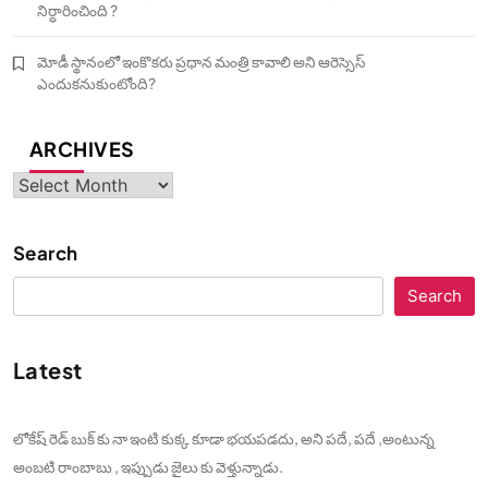
నిర్ధారించింది ?
మోడీ స్థానంలో ఇంకొకరు ప్రధాన మంత్రి కావాలి అని ఆరెస్సెస్‌
ఎందుకనుకుంటోంది?
ARCHIVES
Archives
Search
Search
Latest
లోకేష్ రెడ్ బుక్ కు నా ఇంటి కుక్క కూడా భయపడదు, అని పదే, పదే ,అంటున్న
అంబటి రాంబాబు , ఇప్పుడు జైలు కు వెళ్తున్నాడు.