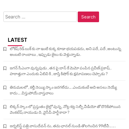
Search
for:
LATEST
లోకేష్ రెడ్ బుక్ కు నా ఇంటి కుక్క కూడా భయపడదు, అని పదే, పదే ,అంటున్న
అంబటి రాంబాబు , ఇప్పుడు జైలు కు వెళ్తున్నాడు.
జగన్ సీఎంగా వున్నపుడు , తన పై బాస్ కే మెమో పంపిన ప్రవీణ్ ప్రకాష్ ,
హఠాత్తుగా ఎందుకు ఏబివి కి , జాస్తి కిషోర్ కు క్షమాపణలు చెప్పాడు ?
తిరుమలలో , కల్తీ నెయ్యి స్కాం జరగలేదు….ఎందుకంటే అది అసలు నెయ్యే
కాదు….విస్తుపోయే వాస్తవాలు
లిక్కర్ స్కాం లో ప్రస్తుతం జైల్లో వున్న, నోట్ల కట్ల సెల్ఫీ వీడియో తో దొరికిపోయిన
వెంకటేష్ నాయుడు ది, వైసీపీ పార్టీ కాదా ?
జర్నలిస్ట్ పత్రి వాసుదేవన్ ను, తమ ఛానల్ నుండి తొలగించిన 99టీవీ…….