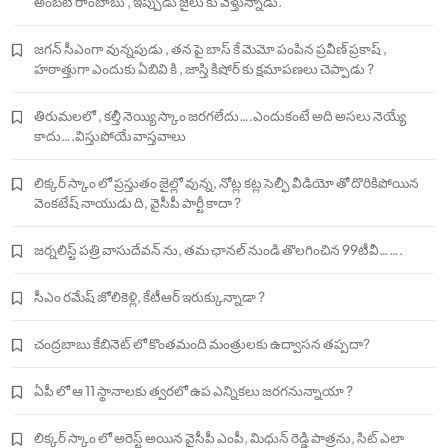
అంబటి రాంబాబు , ఇప్పుడు జైలు కు వెళ్తున్నాడు.
జగన్ సీఎంగా వున్నపుడు , తన పై బాస్ కే మెమో పంపిన ప్రవీణ్ ప్రకాష్ ,
హఠాత్తుగా ఎందుకు ఏబివి కి , జాస్తి కిషోర్ కు క్షమాపణలు చెప్పాడు ?
తిరుమలలో , కల్తీ నెయ్యి స్కాం జరగలేదు….ఎందుకంటే అది అసలు నెయ్యే
కాదు….విస్తుపోయే వాస్తవాలు
లిక్కర్ స్కాం లో ప్రస్తుతం జైల్లో వున్న, నోట్ల కట్ల సెల్ఫీ వీడియో తో దొరికిపోయిన
వెంకటేష్ నాయుడు ది, వైసీపీ పార్టీ కాదా ?
జర్నలిస్ట్ పత్రి వాసుదేవన్ ను, తమ ఛానల్ నుండి తొలగించిన 99టీవీ…….
సీఎం రమేష్ జోలికెళ్లి, కేటీఆర్ ఇరుక్కున్నాడా ?
చంద్రబాబు కేబినెట్ లో కొంతమంది మంత్రులకు ఉద్వాసన తప్పదా?
ఏపీ లో ఆ 11 స్థానాలకు త్వరలో ఉప ఎన్నికలు జరగనున్నాయా ?
లిక్కర్ స్కాం లో అరెస్ట్ అయిన వైసీపీ ఎంపీ, మిధున్ రెడ్డి పాత్రను, సిట్ ఎలా