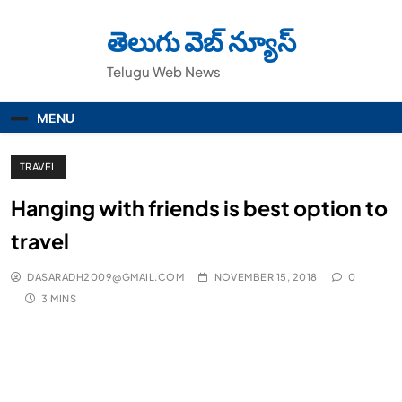
Skip
to
తెలుగు వెబ్ న్యూస్
content
Telugu Web News
MENU
TRAVEL
Hanging with friends is best option to
travel
DASARADH2009@GMAIL.COM
NOVEMBER 15, 2018
0
3 MINS