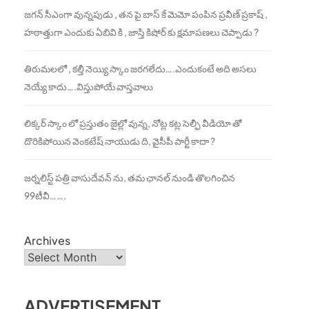
జగన్ సీఎంగా వున్నపుడు , తన పై బాస్ కే మెమో పంపిన ప్రవీణ్ ప్రకాష్ ,
హఠాత్తుగా ఎందుకు ఏబివి కి , జాస్తి కిషోర్ కు క్షమాపణలు చెప్పాడు ?
తిరుమలలో , కల్తీ నెయ్యి స్కాం జరగలేదు….ఎందుకంటే అది అసలు
నెయ్యే కాదు….విస్తుపోయే వాస్తవాలు
లిక్కర్ స్కాం లో ప్రస్తుతం జైల్లో వున్న, నోట్ల కట్ల సెల్ఫీ వీడియో తో
దొరికిపోయిన వెంకటేష్ నాయుడు ది, వైసీపీ పార్టీ కాదా ?
జర్నలిస్ట్ పత్రి వాసుదేవన్ ను, తమ ఛానల్ నుండి తొలగించిన
99టీవీ…….
Archives
ADVERTISEMENT