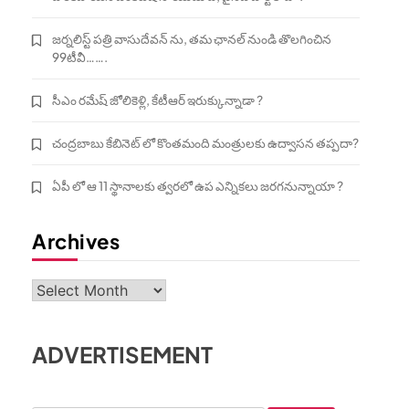
జర్నలిస్ట్ పత్రి వాసుదేవన్ ను, తమ ఛానల్ నుండి తొలగించిన
99టీవీ…….
సీఎం రమేష్ జోలికెళ్లి, కేటీఆర్ ఇరుక్కున్నాడా ?
చంద్రబాబు కేబినెట్ లో కొంతమంది మంత్రులకు ఉద్వాసన తప్పదా?
ఏపీ లో ఆ 11 స్థానాలకు త్వరలో ఉప ఎన్నికలు జరగనున్నాయా ?
Archives
Archives
ADVERTISEMENT