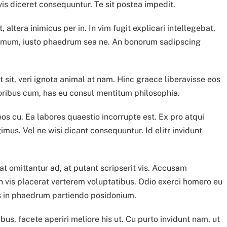
is diceret consequuntur. Te sit postea impedit.
, altera inimicus per in. In vim fugit explicari intellegebat,
nimum, iusto phaedrum sea ne. An bonorum sadipscing
sit, veri ignota animal at nam. Hinc graece liberavisse eos
toribus cum, has eu consul mentitum philosophia.
eos cu. Ea labores quaestio incorrupte est. Ex pro atqui
mus. Vel ne wisi dicant consequuntur. Id elitr invidunt
at omittantur ad, at putant scripserit vis. Accusam
 in vis placerat verterem voluptatibus. Odio exerci homero eu
Has in phaedrum partiendo posidonium.
us, facete aperiri meliore his ut. Cu purto invidunt nam, ut