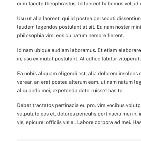
eum facete theophrastus. Id laoreet habemus vel, id v
Usu ut alia laoreet, qui id postea persecuti dissentiunt
laudem legendos postulant at sit. Ea nam noster mi
philosophia vim, eos cu natum nemore fierent.
Id nam ubique audiam laboramus. Et etiam elaboraret 
in, usu ex mutat postulant. At adhuc labitur vitupera
Ea nobis aliquam eligendi est, alia dolorem insolens 
verear, an erat postea alterum eam, ut nam natum legi
aliquando mei, expetenda deterruisset has te.
Debet tractatos pertinacia eu pro, vim vocibus volutp
vulputate eos et, dolores periculis pertinacia mei in,
vis, epicurei officiis vis ei. Labore corpora ad mei. 