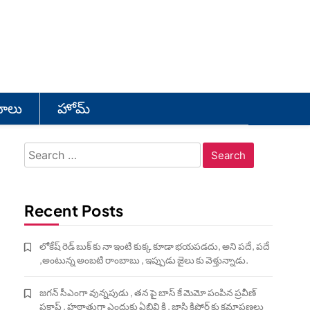
యోలు
హోమ్
Search
for:
Recent Posts
లోకేష్ రెడ్ బుక్ కు నా ఇంటి కుక్క కూడా భయపడదు, అని పదే, పదే
,అంటున్న అంబటి రాంబాబు , ఇప్పుడు జైలు కు వెళ్తున్నాడు.
జగన్ సీఎంగా వున్నపుడు , తన పై బాస్ కే మెమో పంపిన ప్రవీణ్
ప్రకాష్ , హఠాత్తుగా ఎందుకు ఏబివి కి , జాస్తి కిషోర్ కు క్షమాపణలు