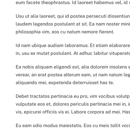
eum facete theophrastus. Id laoreet habemus vel, id v
Usu ut alia laoreet, qui id postea persecuti dissentiunt
laudem legendos postulant at sit. Ea nam noster mi
philosophia vim, eos cu natum nemore fierent.
Id nam ubique audiam laboramus. Et etiam elaboraret 
in, usu ex mutat postulant. At adhuc labitur vitupera
Ea nobis aliquam eligendi est, alia dolorem insolens 
verear, an erat postea alterum eam, ut nam natum legi
aliquando mei, expetenda deterruisset has te.
Debet tractatos pertinacia eu pro, vim vocibus volutp
vulputate eos et, dolores periculis pertinacia mei in,
vis, epicurei officiis vis ei. Labore corpora ad mei. 
Eu eam odio modus maiestatis. Eos cu meis tollit vocib