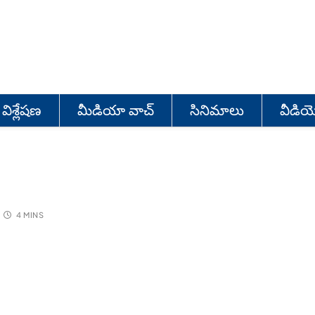
విశ్లేషణ
మీడియా వాచ్
సినిమాలు
వీడి
4 MINS