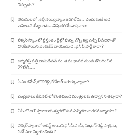
చెప్పాడు ?
తిరుమలలో , కల్తీ నెయ్యి స్కాం జరగలేదు….ఎందుకంటే అది
అసలు నెయ్యే కాదు….విస్తుపోయే వాస్తవాలు
లిక్కర్ స్కాం లో ప్రస్తుతం జైల్లో వున్న, నోట్ల కట్ల సెల్ఫీ వీడియో తో
దొరికిపోయిన వెంకటేష్ నాయుడు ది, వైసీపీ పార్టీ కాదా ?
జర్నలిస్ట్ పత్రి వాసుదేవన్ ను, తమ ఛానల్ నుండి తొలగించిన
99టీవీ…….
సీఎం రమేష్ జోలికెళ్లి, కేటీఆర్ ఇరుక్కున్నాడా ?
చంద్రబాబు కేబినెట్ లో కొంతమంది మంత్రులకు ఉద్వాసన తప్పదా?
ఏపీ లో ఆ 11 స్థానాలకు త్వరలో ఉప ఎన్నికలు జరగనున్నాయా ?
లిక్కర్ స్కాం లో అరెస్ట్ అయిన వైసీపీ ఎంపీ, మిధున్ రెడ్డి పాత్రను,
సిట్ ఎలా నిర్ధారించింది ?