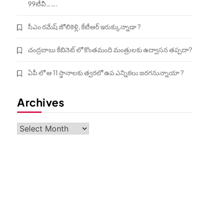
99టీవీ…….
సీఎం రమేష్ జోలికెళ్లి, కేటీఆర్ ఇరుక్కున్నాడా ?
చంద్రబాబు కేబినెట్ లో కొంతమంది మంత్రులకు ఉద్వాసన తప్పదా?
ఏపీ లో ఆ 11 స్థానాలకు త్వరలో ఉప ఎన్నికలు జరగనున్నాయా ?
Archives
Archives