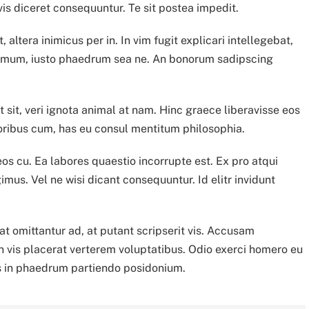
is diceret consequuntur. Te sit postea impedit.
, altera inimicus per in. In vim fugit explicari intellegebat,
nimum, iusto phaedrum sea ne. An bonorum sadipscing
sit, veri ignota animal at nam. Hinc graece liberavisse eos
toribus cum, has eu consul mentitum philosophia.
eos cu. Ea labores quaestio incorrupte est. Ex pro atqui
mus. Vel ne wisi dicant consequuntur. Id elitr invidunt
at omittantur ad, at putant scripserit vis. Accusam
 in vis placerat verterem voluptatibus. Odio exerci homero eu
Has in phaedrum partiendo posidonium.