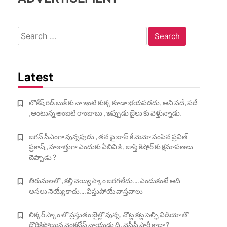
Search
for:
Latest
లోకేష్ రెడ్ బుక్ కు నా ఇంటి కుక్క కూడా భయపడదు, అని పదే, పదే
,అంటున్న అంబటి రాంబాబు , ఇప్పుడు జైలు కు వెళ్తున్నాడు.
జగన్ సీఎంగా వున్నపుడు , తన పై బాస్ కే మెమో పంపిన ప్రవీణ్
ప్రకాష్ , హఠాత్తుగా ఎందుకు ఏబివి కి , జాస్తి కిషోర్ కు క్షమాపణలు
చెప్పాడు ?
తిరుమలలో , కల్తీ నెయ్యి స్కాం జరగలేదు….ఎందుకంటే అది
అసలు నెయ్యే కాదు….విస్తుపోయే వాస్తవాలు
లిక్కర్ స్కాం లో ప్రస్తుతం జైల్లో వున్న, నోట్ల కట్ల సెల్ఫీ వీడియో తో
దొరికిపోయిన వెంకటేష్ నాయుడు ది, వైసీపీ పార్టీ కాదా ?