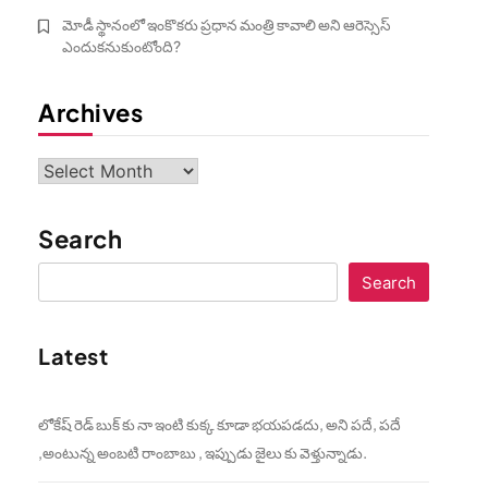
మోడీ స్థానంలో ఇంకొకరు ప్రధాన మంత్రి కావాలి అని ఆరెస్సెస్‌
ఎందుకనుకుంటోంది?
Archives
Archives
Search
Search
Latest
లోకేష్ రెడ్ బుక్ కు నా ఇంటి కుక్క కూడా భయపడదు, అని పదే, పదే
,అంటున్న అంబటి రాంబాబు , ఇప్పుడు జైలు కు వెళ్తున్నాడు.