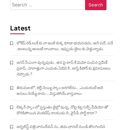
Search
for:
Latest
లోకేష్ రెడ్ బుక్ కు నా ఇంటి కుక్క కూడా భయపడదు, అని పదే, పదే
,అంటున్న అంబటి రాంబాబు , ఇప్పుడు జైలు కు వెళ్తున్నాడు.
జగన్ సీఎంగా వున్నపుడు , తన పై బాస్ కే మెమో పంపిన ప్రవీణ్
ప్రకాష్ , హఠాత్తుగా ఎందుకు ఏబివి కి , జాస్తి కిషోర్ కు క్షమాపణలు
చెప్పాడు ?
తిరుమలలో , కల్తీ నెయ్యి స్కాం జరగలేదు….ఎందుకంటే అది
అసలు నెయ్యే కాదు….విస్తుపోయే వాస్తవాలు
లిక్కర్ స్కాం లో ప్రస్తుతం జైల్లో వున్న, నోట్ల కట్ల సెల్ఫీ వీడియో తో
దొరికిపోయిన వెంకటేష్ నాయుడు ది, వైసీపీ పార్టీ కాదా ?
జర్నలిస్ట్ పత్రి వాసుదేవన్ ను, తమ ఛానల్ నుండి తొలగించిన