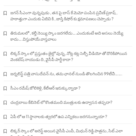
జగన్ సీఎంగా వున్నపుడు , తన పై బాస్ కే మెమో పంపిన ప్రవీణ్ ప్రకాష్ ,
హఠాత్తుగా ఎందుకు ఏబివి కి , జాస్తి కిషోర్ కు క్షమాపణలు చెప్పాడు ?
తిరుమలలో , కల్తీ నెయ్యి స్కాం జరగలేదు….ఎందుకంటే అది అసలు నెయ్యే
కాదు….విస్తుపోయే వాస్తవాలు
లిక్కర్ స్కాం లో ప్రస్తుతం జైల్లో వున్న, నోట్ల కట్ల సెల్ఫీ వీడియో తో దొరికిపోయిన
వెంకటేష్ నాయుడు ది, వైసీపీ పార్టీ కాదా ?
జర్నలిస్ట్ పత్రి వాసుదేవన్ ను, తమ ఛానల్ నుండి తొలగించిన 99టీవీ…….
సీఎం రమేష్ జోలికెళ్లి, కేటీఆర్ ఇరుక్కున్నాడా ?
చంద్రబాబు కేబినెట్ లో కొంతమంది మంత్రులకు ఉద్వాసన తప్పదా?
ఏపీ లో ఆ 11 స్థానాలకు త్వరలో ఉప ఎన్నికలు జరగనున్నాయా ?
లిక్కర్ స్కాం లో అరెస్ట్ అయిన వైసీపీ ఎంపీ, మిధున్ రెడ్డి పాత్రను, సిట్ ఎలా