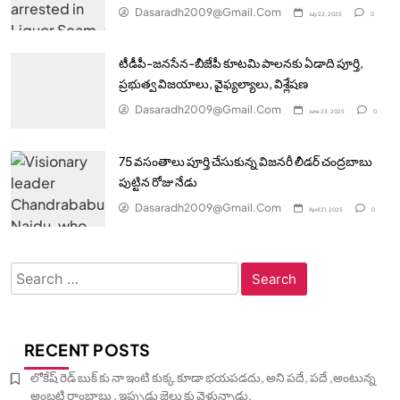
Dasaradh2009@gmail.com
July 22, 2025
0
టీడీపీ-జనసేన-బీజేపీ కూటమి పాలనకు ఏడాది పూర్తి,
ప్రభుత్వ విజయాలు, వైఫ్యల్యాలు, విశ్లేషణ
Dasaradh2009@gmail.com
June 23, 2025
0
75 వసంతాలు పూర్తి చేసుకున్న విజనరీ లీడర్ చంద్రబాబు
పుట్టిన రోజు నేడు
Dasaradh2009@gmail.com
April 21, 2025
0
Search
for:
RECENT POSTS
లోకేష్ రెడ్ బుక్ కు నా ఇంటి కుక్క కూడా భయపడదు, అని పదే, పదే ,అంటున్న
అంబటి రాంబాబు , ఇప్పుడు జైలు కు వెళ్తున్నాడు.