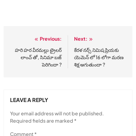
Previous:
Next:
Post
navigation
హరి హర వీరమల్లు ట్రైలర్
కేరళ నర్స్ నిమిష ప్రియకు
లాంచ్ తో, సినిమా బ‌జ్
యెమెన్ లో 16 లోగా మరణ
పెరిగిందా ?
శిక్ష ఆగుతుందా ?
LEAVE A REPLY
Your email address will not be published.
Required fields are marked
*
Comment
*