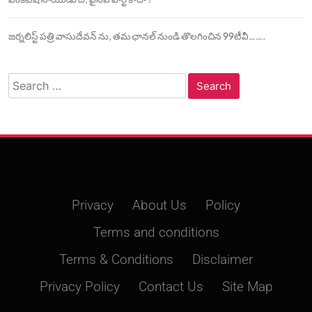
జర్నలిస్ట్ పత్రి వాసుదేవన్ ను, తమ ఛానల్ నుండి తొలగించిన 99టీవీ…….
Search
for:
Privacy
About Us
Policy
Terms and conditions
Terms & Conditions
Disclaimer
Privacy Policy
Contact Us
Site Map