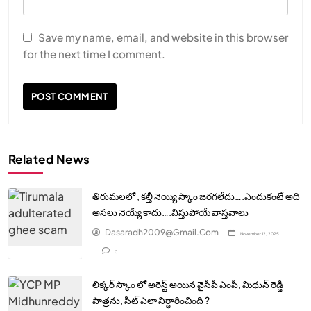
Save my name, email, and website in this browser
for the next time I comment.
Related News
తిరుమలలో , కల్తీ నెయ్యి స్కాం జరగలేదు….ఎందుకంటే అది
అసలు నెయ్యే కాదు….విస్తుపోయే వాస్తవాలు
Dasaradh2009@gmail.com
November 12, 2025
0
లిక్కర్ స్కాం లో అరెస్ట్ అయిన వైసీపీ ఎంపీ, మిధున్ రెడ్డి
పాత్రను, సిట్ ఎలా నిర్ధారించింది ?