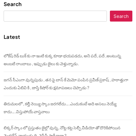
Search
Search
Latest
లోకేష్ రెడ్ బుక్ కు నా ఇంటి కుక్క కూడా భయపడదు, అని పదే, పదే ,అంటున్న
అంబటి రాంబాబు , ఇప్పుడు జైలు కు వెళ్తున్నాడు.
జగన్ సీఎంగా వున్నపుడు , తన పై బాస్ కే మెమో పంపిన ప్రవీణ్ ప్రకాష్ , హఠాత్తుగా
ఎందుకు ఏబివి కి , జాస్తి కిషోర్ కు క్షమాపణలు చెప్పాడు ?
తిరుమలలో , కల్తీ నెయ్యి స్కాం జరగలేదు….ఎందుకంటే అది అసలు నెయ్యే
కాదు….విస్తుపోయే వాస్తవాలు
లిక్కర్ స్కాం లో ప్రస్తుతం జైల్లో వున్న, నోట్ల కట్ల సెల్ఫీ వీడియో తో దొరికిపోయిన
వెంకటేష్ నాయుడు ది, వైసీపీ పార్టీ కాదా ?