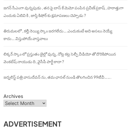
జగన్ సీఎంగా వున్నపుడు , తన పై బాస్ కే మెమో పంపిన ప్రవీణ్ ప్రకాష్ , హఠాత్తుగా
ఎందుకు ఏబివి కి , జాస్తి కిషోర్ కు క్షమాపణలు చెప్పాడు ?
తిరుమలలో , కల్తీ నెయ్యి స్కాం జరగలేదు….ఎందుకంటే అది అసలు నెయ్యే
కాదు….విస్తుపోయే వాస్తవాలు
లిక్కర్ స్కాం లో ప్రస్తుతం జైల్లో వున్న, నోట్ల కట్ల సెల్ఫీ వీడియో తో దొరికిపోయిన
వెంకటేష్ నాయుడు ది, వైసీపీ పార్టీ కాదా ?
జర్నలిస్ట్ పత్రి వాసుదేవన్ ను, తమ ఛానల్ నుండి తొలగించిన 99టీవీ…….
Archives
ADVERTISEMENT