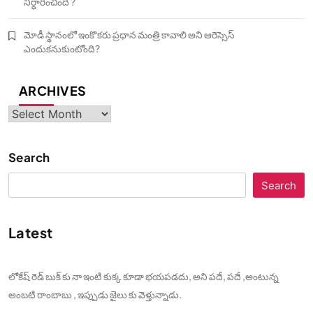
నిర్ధారించింది ?
మోడీ స్థానంలో ఇంకొకరు ప్రధాన మంత్రి కావాలి అని ఆరెస్సెస్‌
ఎందుకనుకుంటోంది?
ARCHIVES
Archives
Search
Search
Latest
లోకేష్ రెడ్ బుక్ కు నా ఇంటి కుక్క కూడా భయపడదు, అని పదే, పదే ,అంటున్న
అంబటి రాంబాబు , ఇప్పుడు జైలు కు వెళ్తున్నాడు.