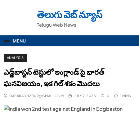
Skip
to
తెలుగు వెబ్ న్యూస్
content
Telugu Web News
MENU
ANALYSIS
ఎడ్జ్‌బాస్టన్‌ టెస్టులో ఇంగ్లాండ్ పై భారత్
ఘనవిజయం, ఇక గిల్ శకం మొదలు
DASARADH2009@GMAIL.COM
JULY 7, 2025
0
1 MINS