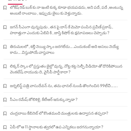
లోకేష్ రెడ్ బుక్ కు నా ఇంటి కుక్క కూడా భయపడదు, అని పదే, పదే ,అంటున్న
అంబటి రాంబాబు , ఇప్పుడు జైలు కు వెళ్తున్నాడు.
జగన్ సీఎంగా వున్నపుడు , తన పై బాస్ కే మెమో పంపిన ప్రవీణ్ ప్రకాష్ ,
హఠాత్తుగా ఎందుకు ఏబివి కి , జాస్తి కిషోర్ కు క్షమాపణలు చెప్పాడు ?
తిరుమలలో , కల్తీ నెయ్యి స్కాం జరగలేదు….ఎందుకంటే అది అసలు నెయ్యే
కాదు….విస్తుపోయే వాస్తవాలు
లిక్కర్ స్కాం లో ప్రస్తుతం జైల్లో వున్న, నోట్ల కట్ల సెల్ఫీ వీడియో తో దొరికిపోయిన
వెంకటేష్ నాయుడు ది, వైసీపీ పార్టీ కాదా ?
జర్నలిస్ట్ పత్రి వాసుదేవన్ ను, తమ ఛానల్ నుండి తొలగించిన 99టీవీ…….
సీఎం రమేష్ జోలికెళ్లి, కేటీఆర్ ఇరుక్కున్నాడా ?
చంద్రబాబు కేబినెట్ లో కొంతమంది మంత్రులకు ఉద్వాసన తప్పదా?
ఏపీ లో ఆ 11 స్థానాలకు త్వరలో ఉప ఎన్నికలు జరగనున్నాయా ?