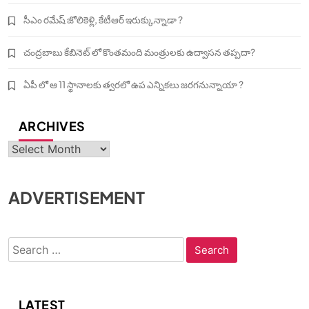
సీఎం రమేష్ జోలికెళ్లి, కేటీఆర్ ఇరుక్కున్నాడా ?
చంద్రబాబు కేబినెట్ లో కొంతమంది మంత్రులకు ఉద్వాసన తప్పదా?
ఏపీ లో ఆ 11 స్థానాలకు త్వరలో ఉప ఎన్నికలు జరగనున్నాయా ?
ARCHIVES
Archives
ADVERTISEMENT
Search
for:
LATEST