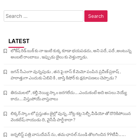
Search
for:
LATEST
లోకేష్ రెడ్ బుక్ కు నా ఇంటి కుక్క కూడా భయపడదు, అని పదే, పదే ,అంటున్న
అంబటి రాంబాబు , ఇప్పుడు జైలు కు వెళ్తున్నాడు.
జగన్ సీఎంగా వున్నపుడు , తన పై బాస్ కే మెమో పంపిన ప్రవీణ్ ప్రకాష్ ,
హఠాత్తుగా ఎందుకు ఏబివి కి , జాస్తి కిషోర్ కు క్షమాపణలు చెప్పాడు ?
తిరుమలలో , కల్తీ నెయ్యి స్కాం జరగలేదు….ఎందుకంటే అది అసలు నెయ్యే
కాదు….విస్తుపోయే వాస్తవాలు
లిక్కర్ స్కాం లో ప్రస్తుతం జైల్లో వున్న, నోట్ల కట్ల సెల్ఫీ వీడియో తో దొరికిపోయిన
వెంకటేష్ నాయుడు ది, వైసీపీ పార్టీ కాదా ?
జర్నలిస్ట్ పత్రి వాసుదేవన్ ను, తమ ఛానల్ నుండి తొలగించిన 99టీవీ…….