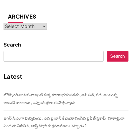
ARCHIVES
Archives
Search
Search
Latest
లోకేష్ రెడ్ బుక్ కు నా ఇంటి కుక్క కూడా భయపడదు, అని పదే, పదే ,అంటున్న
అంబటి రాంబాబు , ఇప్పుడు జైలు కు వెళ్తున్నాడు.
జగన్ సీఎంగా వున్నపుడు , తన పై బాస్ కే మెమో పంపిన ప్రవీణ్ ప్రకాష్ , హఠాత్తుగా
ఎందుకు ఏబివి కి , జాస్తి కిషోర్ కు క్షమాపణలు చెప్పాడు ?