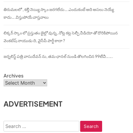
తిరుమలలో , కల్తీ నెయ్యి స్కాం జరగలేదు….ఎందుకంటే అది అసలు నెయ్యే
కాదు….విస్తుపోయే వాస్తవాలు
లిక్కర్ స్కాం లో ప్రస్తుతం జైల్లో వున్న, నోట్ల కట్ల సెల్ఫీ వీడియో తో దొరికిపోయిన
వెంకటేష్ నాయుడు ది, వైసీపీ పార్టీ కాదా ?
జర్నలిస్ట్ పత్రి వాసుదేవన్ ను, తమ ఛానల్ నుండి తొలగించిన 99టీవీ…….
Archives
ADVERTISEMENT
Search
for: