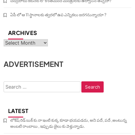
చంద్రబాబు కేబినెట్ లో కొంతమంది మంత్రులకు ఉద్వాసన తప్పదా?
ఏపీ లో ఆ 11 స్థానాలకు త్వరలో ఉప ఎన్నికలు జరగనున్నాయా ?
ARCHIVES
Archives
ADVERTISEMENT
Search
for:
LATEST
లోకేష్ రెడ్ బుక్ కు నా ఇంటి కుక్క కూడా భయపడదు, అని పదే, పదే ,అంటున్న
అంబటి రాంబాబు , ఇప్పుడు జైలు కు వెళ్తున్నాడు.