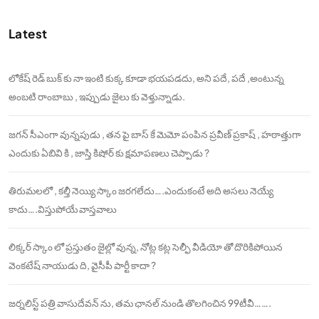
Latest
లోకేష్ రెడ్ బుక్ కు నా ఇంటి కుక్క కూడా భయపడదు, అని పదే, పదే ,అంటున్న
అంబటి రాంబాబు , ఇప్పుడు జైలు కు వెళ్తున్నాడు.
జగన్ సీఎంగా వున్నపుడు , తన పై బాస్ కే మెమో పంపిన ప్రవీణ్ ప్రకాష్ , హఠాత్తుగా
ఎందుకు ఏబివి కి , జాస్తి కిషోర్ కు క్షమాపణలు చెప్పాడు ?
తిరుమలలో , కల్తీ నెయ్యి స్కాం జరగలేదు….ఎందుకంటే అది అసలు నెయ్యే
కాదు….విస్తుపోయే వాస్తవాలు
లిక్కర్ స్కాం లో ప్రస్తుతం జైల్లో వున్న, నోట్ల కట్ల సెల్ఫీ వీడియో తో దొరికిపోయిన
వెంకటేష్ నాయుడు ది, వైసీపీ పార్టీ కాదా ?
జర్నలిస్ట్ పత్రి వాసుదేవన్ ను, తమ ఛానల్ నుండి తొలగించిన 99టీవీ…….