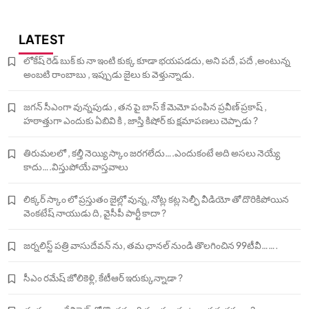
LATEST
లోకేష్ రెడ్ బుక్ కు నా ఇంటి కుక్క కూడా భయపడదు, అని పదే, పదే ,అంటున్న
అంబటి రాంబాబు , ఇప్పుడు జైలు కు వెళ్తున్నాడు.
జగన్ సీఎంగా వున్నపుడు , తన పై బాస్ కే మెమో పంపిన ప్రవీణ్ ప్రకాష్ ,
హఠాత్తుగా ఎందుకు ఏబివి కి , జాస్తి కిషోర్ కు క్షమాపణలు చెప్పాడు ?
తిరుమలలో , కల్తీ నెయ్యి స్కాం జరగలేదు….ఎందుకంటే అది అసలు నెయ్యే
కాదు….విస్తుపోయే వాస్తవాలు
లిక్కర్ స్కాం లో ప్రస్తుతం జైల్లో వున్న, నోట్ల కట్ల సెల్ఫీ వీడియో తో దొరికిపోయిన
వెంకటేష్ నాయుడు ది, వైసీపీ పార్టీ కాదా ?
జర్నలిస్ట్ పత్రి వాసుదేవన్ ను, తమ ఛానల్ నుండి తొలగించిన 99టీవీ…….
సీఎం రమేష్ జోలికెళ్లి, కేటీఆర్ ఇరుక్కున్నాడా ?