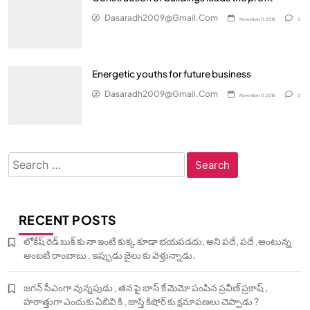
Dasaradh2009@gmail.com
November 11, 2018
0
Energetic youths for future business
Dasaradh2009@gmail.com
November 11, 2018
0
Search
for:
RECENT POSTS
లోకేష్ రెడ్ బుక్ కు నా ఇంటి కుక్క కూడా భయపడదు, అని పదే, పదే ,అంటున్న
అంబటి రాంబాబు , ఇప్పుడు జైలు కు వెళ్తున్నాడు.
జగన్ సీఎంగా వున్నపుడు , తన పై బాస్ కే మెమో పంపిన ప్రవీణ్ ప్రకాష్ ,
హఠాత్తుగా ఎందుకు ఏబివి కి , జాస్తి కిషోర్ కు క్షమాపణలు చెప్పాడు ?