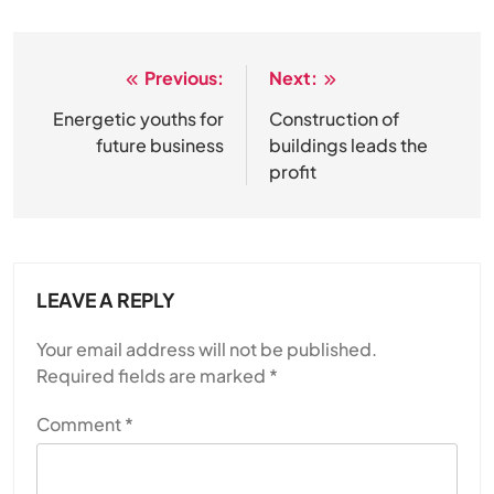
Previous:
Next:
Post
navigation
Energetic youths for
Construction of
future business
buildings leads the
profit
LEAVE A REPLY
Your email address will not be published.
Required fields are marked
*
Comment
*