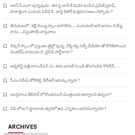
జగన్ సీఎంగా వున్నపుడు , తన పై బాస్ కే మెమో పంపిన ప్రవీణ్ ప్రకాష్ ,
హఠాత్తుగా ఎందుకు ఏబివి కి , జాస్తి కిషోర్ కు క్షమాపణలు చెప్పాడు ?
తిరుమలలో , కల్తీ నెయ్యి స్కాం జరగలేదు….ఎందుకంటే అది అసలు నెయ్యే
కాదు….విస్తుపోయే వాస్తవాలు
లిక్కర్ స్కాం లో ప్రస్తుతం జైల్లో వున్న, నోట్ల కట్ల సెల్ఫీ వీడియో తో దొరికిపోయిన
వెంకటేష్ నాయుడు ది, వైసీపీ పార్టీ కాదా ?
జర్నలిస్ట్ పత్రి వాసుదేవన్ ను, తమ ఛానల్ నుండి తొలగించిన 99టీవీ…….
సీఎం రమేష్ జోలికెళ్లి, కేటీఆర్ ఇరుక్కున్నాడా ?
చంద్రబాబు కేబినెట్ లో కొంతమంది మంత్రులకు ఉద్వాసన తప్పదా?
ఏపీ లో ఆ 11 స్థానాలకు త్వరలో ఉప ఎన్నికలు జరగనున్నాయా ?
ARCHIVES