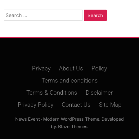
Search
for:
Privacy
About Us
Policy
Terms and conditions
Terms & Conditions
Disclaimer
Privacy Policy
Contact Us
Site Map
News Event - Modern WordPress Theme. Developed
by.
Blaze Themes
.