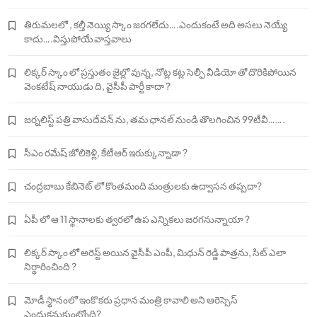
తిరుమలలో , కల్తీ నెయ్యి స్కాం జరగలేదు….ఎందుకంటే అది అసలు నెయ్యే
కాదు….విస్తుపోయే వాస్తవాలు
లిక్కర్ స్కాం లో ప్రస్తుతం జైల్లో వున్న, నోట్ల కట్ల సెల్ఫీ వీడియో తో దొరికిపోయిన
వెంకటేష్ నాయుడు ది, వైసీపీ పార్టీ కాదా ?
జర్నలిస్ట్ పత్రి వాసుదేవన్ ను, తమ ఛానల్ నుండి తొలగించిన 99టీవీ…….
సీఎం రమేష్ జోలికెళ్లి, కేటీఆర్ ఇరుక్కున్నాడా ?
చంద్రబాబు కేబినెట్ లో కొంతమంది మంత్రులకు ఉద్వాసన తప్పదా?
ఏపీ లో ఆ 11 స్థానాలకు త్వరలో ఉప ఎన్నికలు జరగనున్నాయా ?
లిక్కర్ స్కాం లో అరెస్ట్ అయిన వైసీపీ ఎంపీ, మిధున్ రెడ్డి పాత్రను, సిట్ ఎలా
నిర్ధారించింది ?
మోడీ స్థానంలో ఇంకొకరు ప్రధాన మంత్రి కావాలి అని ఆరెస్సెస్‌
ఎందుకనుకుంటోంది?