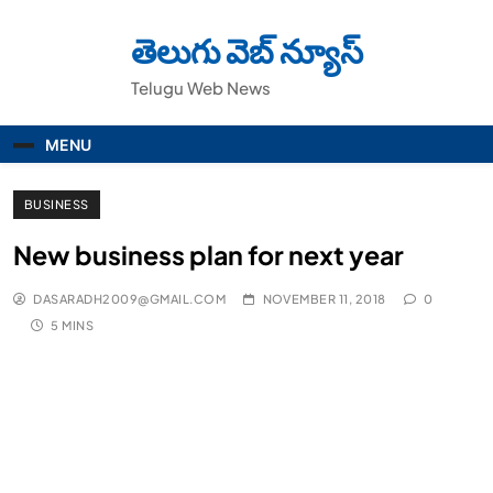
Skip
to
తెలుగు వెబ్ న్యూస్
content
Telugu Web News
MENU
BUSINESS
New business plan for next year
DASARADH2009@GMAIL.COM
NOVEMBER 11, 2018
0
5 MINS