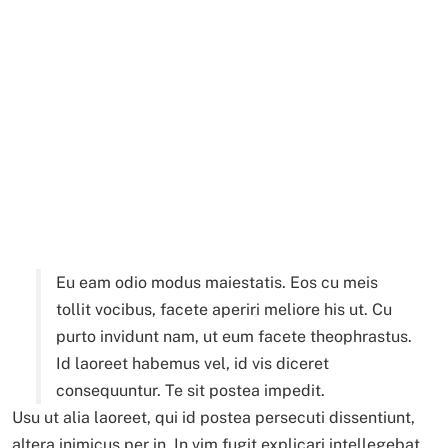
Eu eam odio modus maiestatis. Eos cu meis
tollit vocibus, facete aperiri meliore his ut. Cu
purto invidunt nam, ut eum facete theophrastus.
Id laoreet habemus vel, id vis diceret
consequuntur. Te sit postea impedit.
Usu ut alia laoreet, qui id postea persecuti dissentiunt,
altera inimicus per in. In vim fugit explicari intellegebat,