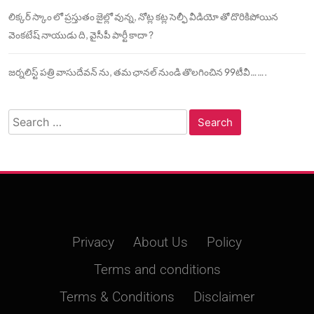
లిక్కర్ స్కాం లో ప్రస్తుతం జైల్లో వున్న, నోట్ల కట్ల సెల్ఫీ వీడియో తో దొరికిపోయిన
వెంకటేష్ నాయుడు ది, వైసీపీ పార్టీ కాదా ?
జర్నలిస్ట్ పత్రి వాసుదేవన్ ను, తమ ఛానల్ నుండి తొలగించిన 99టీవీ…….
Search
for:
Privacy
About Us
Policy
Terms and conditions
Terms & Conditions
Disclaimer