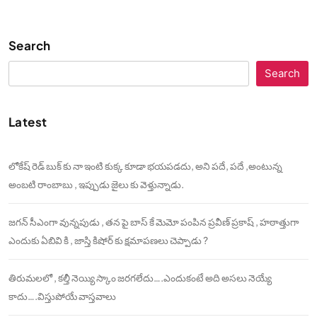
Search
Search
Latest
లోకేష్ రెడ్ బుక్ కు నా ఇంటి కుక్క కూడా భయపడదు, అని పదే, పదే ,అంటున్న
అంబటి రాంబాబు , ఇప్పుడు జైలు కు వెళ్తున్నాడు.
జగన్ సీఎంగా వున్నపుడు , తన పై బాస్ కే మెమో పంపిన ప్రవీణ్ ప్రకాష్ , హఠాత్తుగా
ఎందుకు ఏబివి కి , జాస్తి కిషోర్ కు క్షమాపణలు చెప్పాడు ?
తిరుమలలో , కల్తీ నెయ్యి స్కాం జరగలేదు….ఎందుకంటే అది అసలు నెయ్యే
కాదు….విస్తుపోయే వాస్తవాలు