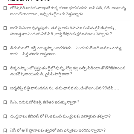
లోకేష్ రెడ్ బుక్ కు నా ఇంటి కుక్క కూడా భయపడదు, అని పదే, పదే ,అంటున్న
అంబటి రాంబాబు , ఇప్పుడు జైలు కు వెళ్తున్నాడు.
జగన్ సీఎంగా వున్నపుడు , తన పై బాస్ కే మెమో పంపిన ప్రవీణ్ ప్రకాష్ ,
హఠాత్తుగా ఎందుకు ఏబివి కి , జాస్తి కిషోర్ కు క్షమాపణలు చెప్పాడు ?
తిరుమలలో , కల్తీ నెయ్యి స్కాం జరగలేదు….ఎందుకంటే అది అసలు నెయ్యే
కాదు….విస్తుపోయే వాస్తవాలు
లిక్కర్ స్కాం లో ప్రస్తుతం జైల్లో వున్న, నోట్ల కట్ల సెల్ఫీ వీడియో తో దొరికిపోయిన
వెంకటేష్ నాయుడు ది, వైసీపీ పార్టీ కాదా ?
జర్నలిస్ట్ పత్రి వాసుదేవన్ ను, తమ ఛానల్ నుండి తొలగించిన 99టీవీ…….
సీఎం రమేష్ జోలికెళ్లి, కేటీఆర్ ఇరుక్కున్నాడా ?
చంద్రబాబు కేబినెట్ లో కొంతమంది మంత్రులకు ఉద్వాసన తప్పదా?
ఏపీ లో ఆ 11 స్థానాలకు త్వరలో ఉప ఎన్నికలు జరగనున్నాయా ?