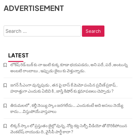
ADVERTISEMENT
Search
for:
LATEST
లోకేష్ రెడ్ బుక్ కు నా ఇంటి కుక్క కూడా భయపడదు, అని పదే, పదే ,అంటున్న
అంబటి రాంబాబు , ఇప్పుడు జైలు కు వెళ్తున్నాడు.
జగన్ సీఎంగా వున్నపుడు , తన పై బాస్ కే మెమో పంపిన ప్రవీణ్ ప్రకాష్ ,
హఠాత్తుగా ఎందుకు ఏబివి కి , జాస్తి కిషోర్ కు క్షమాపణలు చెప్పాడు ?
తిరుమలలో , కల్తీ నెయ్యి స్కాం జరగలేదు….ఎందుకంటే అది అసలు నెయ్యే
కాదు….విస్తుపోయే వాస్తవాలు
లిక్కర్ స్కాం లో ప్రస్తుతం జైల్లో వున్న, నోట్ల కట్ల సెల్ఫీ వీడియో తో దొరికిపోయిన
వెంకటేష్ నాయుడు ది, వైసీపీ పార్టీ కాదా ?