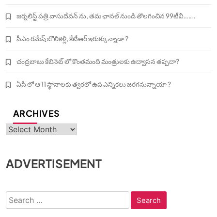
జర్నలిస్ట్ పత్రి వాసుదేవన్ ను, తమ ఛానల్ నుండి తొలగించిన 99టీవీ…….
సీఎం రమేష్ జోలికెళ్లి, కేటీఆర్ ఇరుక్కున్నాడా ?
చంద్రబాబు కేబినెట్ లో కొంతమంది మంత్రులకు ఉద్వాసన తప్పదా?
ఏపీ లో ఆ 11 స్థానాలకు త్వరలో ఉప ఎన్నికలు జరగనున్నాయా ?
ARCHIVES
Archives
ADVERTISEMENT
Search
for: