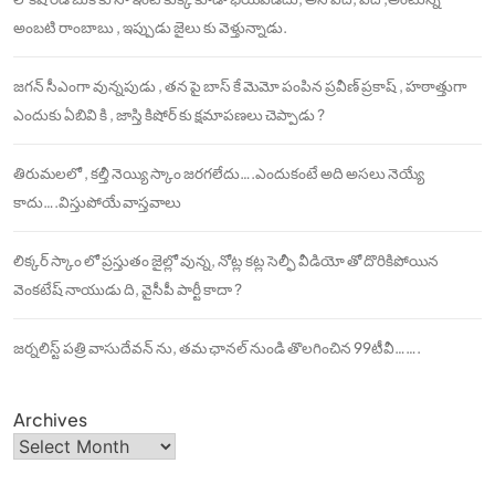
అంబటి రాంబాబు , ఇప్పుడు జైలు కు వెళ్తున్నాడు.
జగన్ సీఎంగా వున్నపుడు , తన పై బాస్ కే మెమో పంపిన ప్రవీణ్ ప్రకాష్ , హఠాత్తుగా
ఎందుకు ఏబివి కి , జాస్తి కిషోర్ కు క్షమాపణలు చెప్పాడు ?
తిరుమలలో , కల్తీ నెయ్యి స్కాం జరగలేదు….ఎందుకంటే అది అసలు నెయ్యే
కాదు….విస్తుపోయే వాస్తవాలు
లిక్కర్ స్కాం లో ప్రస్తుతం జైల్లో వున్న, నోట్ల కట్ల సెల్ఫీ వీడియో తో దొరికిపోయిన
వెంకటేష్ నాయుడు ది, వైసీపీ పార్టీ కాదా ?
జర్నలిస్ట్ పత్రి వాసుదేవన్ ను, తమ ఛానల్ నుండి తొలగించిన 99టీవీ…….
Archives