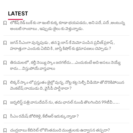
LATEST
లోకేష్ రెడ్ బుక్ కు నా ఇంటి కుక్క కూడా భయపడదు, అని పదే, పదే ,అంటున్న
అంబటి రాంబాబు , ఇప్పుడు జైలు కు వెళ్తున్నాడు.
జగన్ సీఎంగా వున్నపుడు , తన పై బాస్ కే మెమో పంపిన ప్రవీణ్ ప్రకాష్ ,
హఠాత్తుగా ఎందుకు ఏబివి కి , జాస్తి కిషోర్ కు క్షమాపణలు చెప్పాడు ?
తిరుమలలో , కల్తీ నెయ్యి స్కాం జరగలేదు….ఎందుకంటే అది అసలు నెయ్యే
కాదు….విస్తుపోయే వాస్తవాలు
లిక్కర్ స్కాం లో ప్రస్తుతం జైల్లో వున్న, నోట్ల కట్ల సెల్ఫీ వీడియో తో దొరికిపోయిన
వెంకటేష్ నాయుడు ది, వైసీపీ పార్టీ కాదా ?
జర్నలిస్ట్ పత్రి వాసుదేవన్ ను, తమ ఛానల్ నుండి తొలగించిన 99టీవీ…….
సీఎం రమేష్ జోలికెళ్లి, కేటీఆర్ ఇరుక్కున్నాడా ?
చంద్రబాబు కేబినెట్ లో కొంతమంది మంత్రులకు ఉద్వాసన తప్పదా?