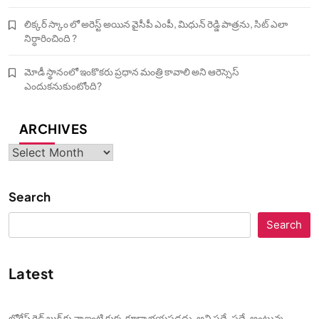
లిక్కర్ స్కాం లో అరెస్ట్ అయిన వైసీపీ ఎంపీ, మిధున్ రెడ్డి పాత్రను, సిట్ ఎలా
నిర్ధారించింది ?
మోడీ స్థానంలో ఇంకొకరు ప్రధాన మంత్రి కావాలి అని ఆరెస్సెస్‌
ఎందుకనుకుంటోంది?
ARCHIVES
Archives
Search
Search
Latest
లోకేష్ రెడ్ బుక్ కు నా ఇంటి కుక్క కూడా భయపడదు, అని పదే, పదే ,అంటున్న