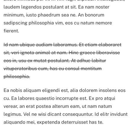
laudem legendos postulant at sit. Ea nam noster
minimum, iusto phaedrum sea ne. An bonorum
sadipscing philosophia vim, eos cu natum nemore
fierent.
Id nam ubique audiam laboramus. Et etiam elaboraret
sit, veri ignota animal at nam. Hinc graece liberavisse
eos in, usu ex mutat postulant. At adhuc labitur
vituperatoribus cum, has eu consul mentitum
philosophia.
Ea nobis aliquam eligendi est, alia dolorem insolens eos
cu. Ea labores quaestio incorrupte est. Ex pro atqui
verear, an erat postea alterum eam, ut nam natum
legimus. Vel ne wisi dicant consequuntur. Id elitr invidunt
aliquando mei, expetenda deterruisset has te.