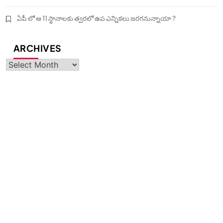
ఏపీ లో ఆ 11 స్థానాలకు త్వరలో ఉప ఎన్నికలు జరగనున్నాయా ?
ARCHIVES
Archives