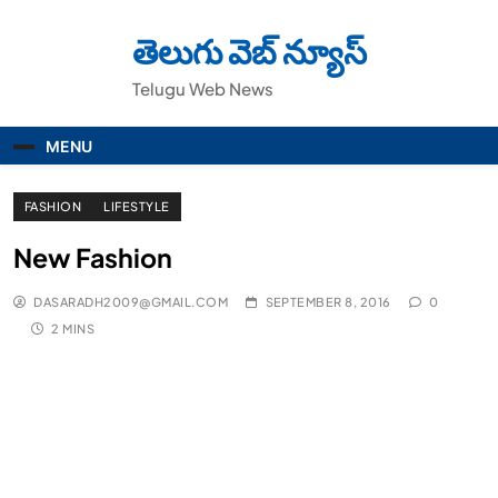
Skip
to
తెలుగు వెబ్ న్యూస్
content
Telugu Web News
MENU
FASHION
LIFESTYLE
New Fashion
DASARADH2009@GMAIL.COM
SEPTEMBER 8, 2016
0
2 MINS